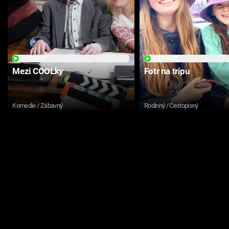
PŘEHRÁT
PŘEHRÁT
Mezi COOLky
Fotr na tripu
Komedie / Zábavný
Rodinný / Cestopisný