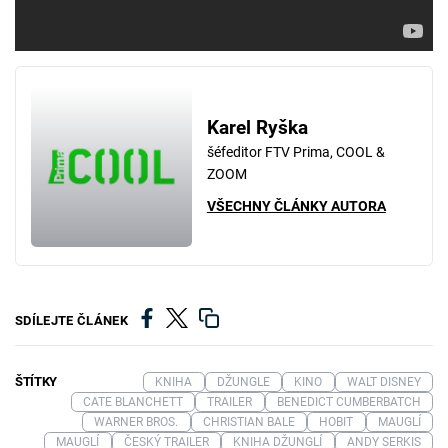
Karel Ryška
šéfeditor FTV Prima, COOL &
ZOOM
VŠECHNY ČLÁNKY AUTORA
SDÍLEJTE ČLÁNEK
ŠTÍTKY
KNIHA
DŽUNGLE
KINO
WALT DISNEY
CATE BLANCHETT
TRAILER
BENEDICT CUMBERBATCH
WARNER BROS.
CHRISTIAN BALE
HOBIT
MAUGLÍ
MAUGLÍ
ČESKÝ TRAILER
KNIHA DŽUNGLÍ
ANDY SERKIS