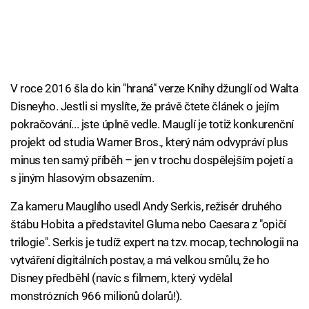
V roce 2016 šla do kin "hraná" verze Knihy džunglí od Walta
Disneyho. Jestli si myslíte, že právě čtete článek o jejím
pokračování... jste úplně vedle. Mauglí je totiž konkurenční
projekt od studia Warner Bros., který nám odvypráví plus
minus ten samý příběh – jen v trochu dospělejším pojetí a
s jiným hlasovým obsazením.
Za kameru Mauglího usedl Andy Serkis, režisér druhého
štábu Hobita a představitel Gluma nebo Caesara z "opičí
trilogie". Serkis je tudíž expert na tzv. mocap, technologii na
vytváření digitálních postav, a má velkou smůlu, že ho
Disney předběhl (navíc s filmem, který vydělal
monstrózních 966 milionů dolarů!).