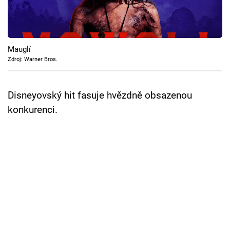
Cool Esport
Pořady
Mauglí
TV Program
Zdroj: Warner Bros.
Sledujte prima+
Disneyovský hit fasuje hvězdně obsazenou
konkurenci.
Přihlášení
Sledujte nás