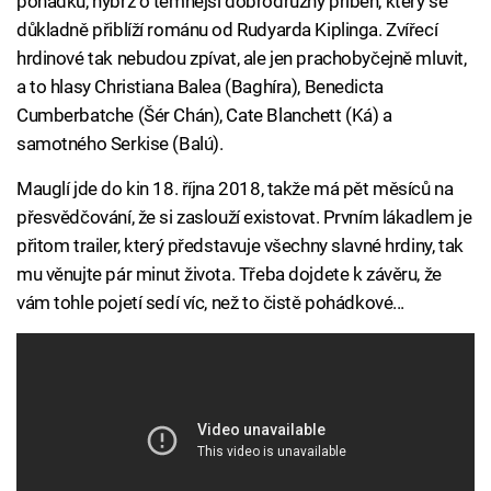
pohádku, nýbrž o temnější dobrodružný příběh, který se
důkladně přiblíží románu od Rudyarda Kiplinga. Zvířecí
hrdinové tak nebudou zpívat, ale jen prachobyčejně mluvit,
a to hlasy Christiana Balea (Baghíra), Benedicta
Cumberbatche (Šér Chán), Cate Blanchett (Ká) a
samotného Serkise (Balú).
Mauglí jde do kin 18. října 2018, takže má pět měsíců na
přesvědčování, že si zaslouží existovat. Prvním lákadlem je
přitom trailer, který představuje všechny slavné hrdiny, tak
mu věnujte pár minut života. Třeba dojdete k závěru, že
vám tohle pojetí sedí víc, než to čistě pohádkové...