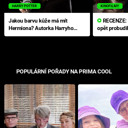
HARRY POTTER
KINOFILMY
Jakou barvu kůže má mít
RECENZE: Smrtelné zlo se
Hermiona? Autorka Harryho
opět probudi
Pottera přišla s ráznou
přichází s n
odpovědí
hororovou n
POPULÁRNÍ POŘADY NA PRIMA COOL