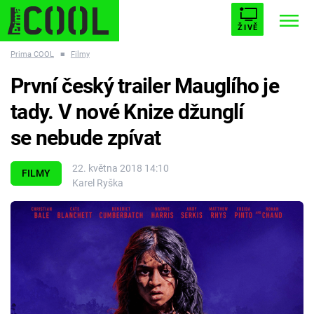
ŽIVĚ
Prima COOL
■
Filmy
STARHOUSE
BUFFY, PŘEMOŽITELKA UPÍRŮ
Trendy:
První český trailer Mauglího je
ESCAPE
PLNEJ KOTEL
AVENGERS 5
tady. V nové Knize džunglí
se nebude zpívat
22. května 2018 14:10
FILMY
Karel Ryška
Témata
Filmy
Seriály
Hry