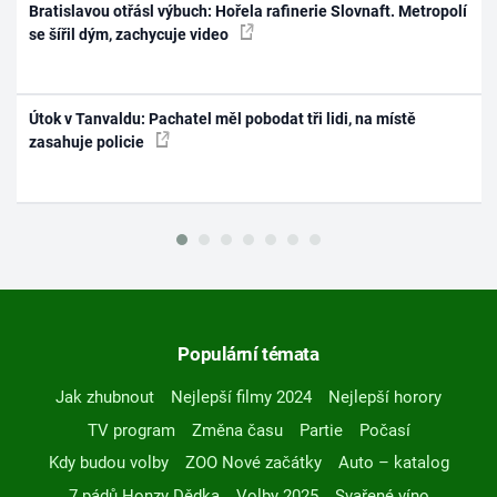
Bratislavou otřásl výbuch: Hořela rafinerie Slovnaft. Metropolí
se šířil dým, zachycuje video
Útok v Tanvaldu: Pachatel měl pobodat tři lidi, na místě
zasahuje policie
Populární témata
Jak zhubnout
Nejlepší filmy 2024
Nejlepší horory
TV program
Změna času
Partie
Počasí
Kdy budou volby
ZOO Nové začátky
Auto – katalog
7 pádů Honzy Dědka
Volby 2025
Svařené víno