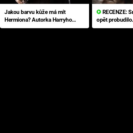
Jakou barvu kůže má mít
RECENZE: Smrtelné zlo se
Hermiona? Autorka Harryho
opět probudilo
Pottera přišla s ráznou
přichází s neo
odpovědí
hororovou nab