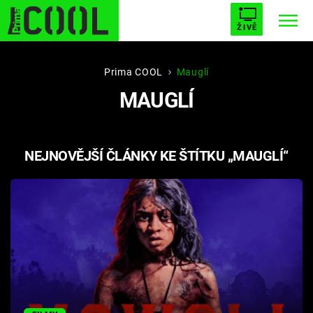
ŽIVĚ
STARHOUSE
BUFFY, PŘEMOŽITELKA UPÍRŮ
Trendy:
Prima COOL
Mauglí
MAUGLÍ
ESCAPE
PLNEJ KOTEL
AVENGERS 5
NEJNOVĚJŠÍ ČLÁNKY KE ŠTÍTKU „MAUGLÍ“
Témata
Filmy
Seriály
Hry