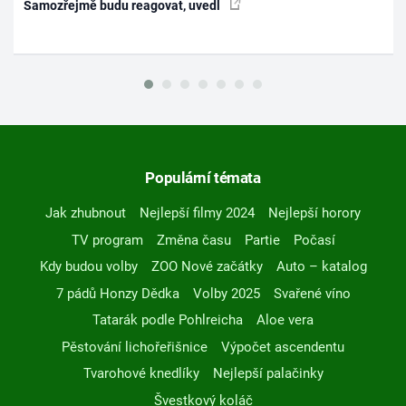
Samozřejmě budu reagovat, uvedl
Populární témata
Jak zhubnout
Nejlepší filmy 2024
Nejlepší horory
TV program
Změna času
Partie
Počasí
Kdy budou volby
ZOO Nové začátky
Auto – katalog
7 pádů Honzy Dědka
Volby 2025
Svařené víno
Tatarák podle Pohlreicha
Aloe vera
Pěstování lichořeřišnice
Výpočet ascendentu
Tvarohové knedlíky
Nejlepší palačinky
Švestkový koláč