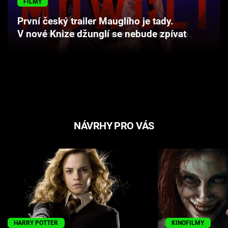
FILMY
Cool Esport
První český trailer Mauglího je tady.
V nové Knize džunglí se nebude zpívat
Pořady
TV Program
Sledujte prima+
Přihlášení
NÁVRHY PRO VÁS
Sledujte nás
HARRY POTTER
KINOFILMY