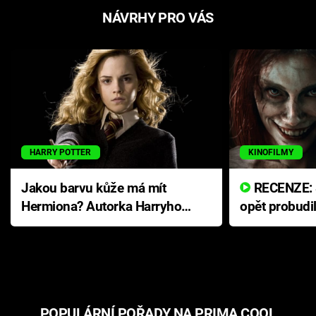
NÁVRHY PRO VÁS
HARRY POTTER
KINOFILMY
Jakou barvu kůže má mít
RECENZE: Smrtelné zlo se
Hermiona? Autorka Harryho
opět probudi
Pottera přišla s ráznou
přichází s n
odpovědí
hororovou n
POPULÁRNÍ POŘADY NA PRIMA COOL