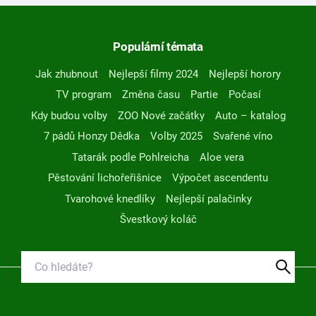
Populární témata
Jak zhubnout
Nejlepší filmy 2024
Nejlepší horory
TV program
Změna času
Partie
Počasí
Kdy budou volby
ZOO Nové začátky
Auto – katalog
7 pádů Honzy Dědka
Volby 2025
Svařené víno
Tatarák podle Pohlreicha
Aloe vera
Pěstování lichořeřišnice
Výpočet ascendentu
Tvarohové knedlíky
Nejlepší palačinky
Švestkový koláč