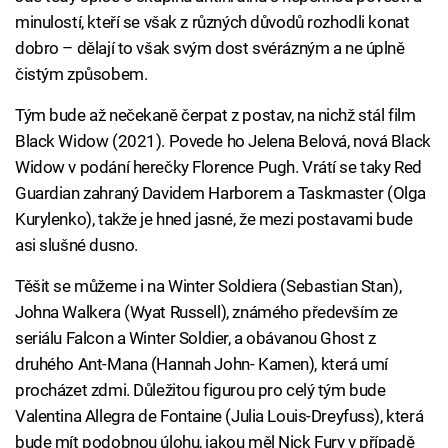
minulostí, kteří se však z různých důvodů rozhodli konat
dobro – dělají to však svým dost svérázným a ne úplně
čistým způsobem.
Tým bude až nečekaně čerpat z postav, na nichž stál film
Black Widow (2021). Povede ho Jelena Belová, nová Black
Widow v podání herečky Florence Pugh. Vrátí se taky Red
Guardian zahraný Davidem Harborem a Taskmaster (Olga
Kurylenko), takže je hned jasné, že mezi postavami bude
asi slušné dusno.
Těšit se můžeme i na Winter Soldiera (Sebastian Stan),
Johna Walkera (Wyat Russell), známého především ze
seriálu Falcon a Winter Soldier, a obávanou Ghost z
druhého Ant-Mana (Hannah John- Kamen), která umí
procházet zdmi. Důležitou figurou pro celý tým bude
Valentina Allegra de Fontaine (Julia Louis-Dreyfuss), která
bude mít podobnou úlohu, jakou měl Nick Fury v případě