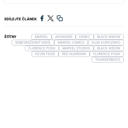
SDÍLEJTE ČLÁNEK
ŠTÍTKY
MARVEL
AVENGERS
HEREC
BLACK WIDOW
SEBEVRAŽEDNÝ ODDÍL
MARVEL COMICS
OLGA KURYLENKO
FLORENCE PUGH
MARVEL STUDIOS
BLACK WIDOW
KEVIN FEIGE
RED GUARDIAN
FLORENCE PUGH
THUNDERBOLTS