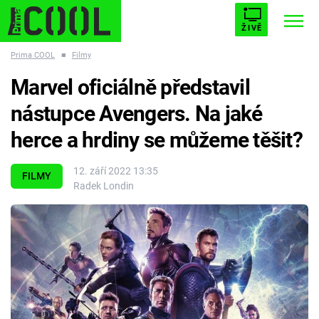
ŽIVĚ
Prima COOL
■
Filmy
STARHOUSE
BUFFY, PŘEMOŽITELKA UPÍRŮ
Trendy:
Marvel oficiálně představil
ESCAPE
PLNEJ KOTEL
AVENGERS 5
nástupce Avengers. Na jaké
herce a hrdiny se můžeme těšit?
12. září 2022 13:35
FILMY
Radek Londin
Témata
Filmy
Seriály
Hry