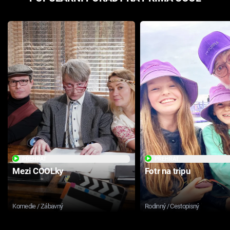
PŘEHRÁT
PŘEHRÁT
Mezi COOLky
Fotr na tripu
Komedie / Zábavný
Rodinný / Cestopisný