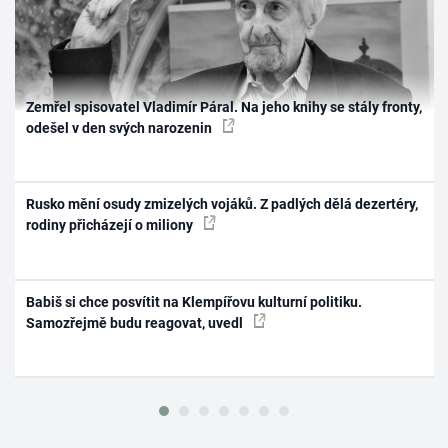
Zemřel spisovatel Vladimír Páral. Na jeho knihy se stály fronty,
odešel v den svých narozenin
Rusko mění osudy zmizelých vojáků. Z padlých dělá dezertéry,
rodiny přicházejí o miliony
Babiš si chce posvítit na Klempířovu kulturní politiku.
Samozřejmě budu reagovat, uvedl