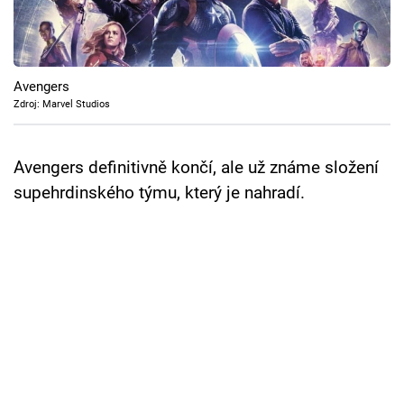
Cool Esport
Pořady
Avengers
TV Program
Zdroj: Marvel Studios
Sledujte prima+
Avengers definitivně končí, ale už známe složení
supehrdinského týmu, který je nahradí.
Přihlášení
Sledujte nás