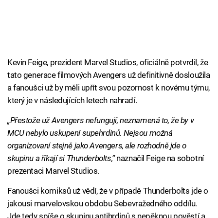
Kevin Feige, prezident Marvel Studios, oficiálně potvrdil, že
tato generace filmových Avengers už definitivně dosloužila
a fanoušci už by měli upřít svou pozornost k novému týmu,
který je v následujících letech nahradí.
„Přestože už Avengers nefungují, neznamená to, že by v
MCU nebylo uskupení supehrdinů. Nejsou možná
organizovaní stejně jako Avengers, ale rozhodně jde o
skupinu a říkají si Thunderbolts,“
naznačil Feige na sobotní
prezentaci Marvel Studios.
Fanoušci komiksů už vědí, že v případě Thunderbolts jde o
jakousi marvelovskou obdobu Sebevražedného oddílu.
Jde tedy spíše o skupinu antihrdinů s nepěknou pověstí a