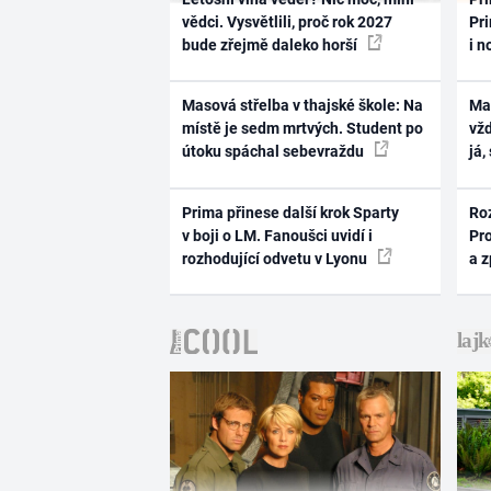
vědci. Vysvětlili, proč rok 2027
Pri
bude zřejmě daleko horší
i n
Masová střelba v thajské škole: Na
Ma
místě je sedm mrtvých. Student po
vž
útoku spáchal sebevraždu
já,
Prima přinese další krok Sparty
Ro
v boji o LM. Fanoušci uvidí i
Pr
rozhodující odvetu v Lyonu
a 