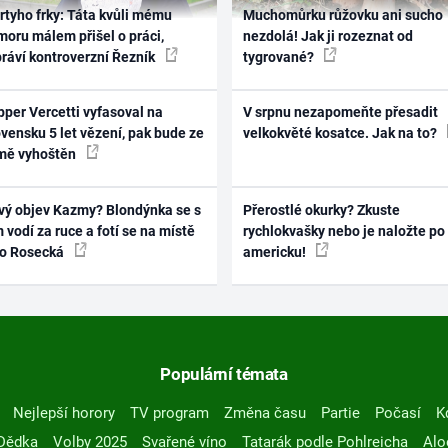
rtyho frky: Táta kvůli mému
Muchomůrku růžovku ani sucho
oru málem přišel o práci,
nezdolá! Jak ji rozeznat od
práví kontroverzní Řezník
tygrované?
per Vercetti vyfasoval na
V srpnu nezapomeňte přesadit
vensku 5 let vězení, pak bude ze
velkokvěté kosatce. Jak na to?
mě vyhoštěn
vý objev Kazmy? Blondýnka se s
Přerostlé okurky? Zkuste
 vodí za ruce a fotí se na místě
rychlokvašky nebo je naložte po
ko Rosecká
americku!
Populární témata
Nejlepší horory
TV program
Změna času
Partie
Počasí
K
Dědka
Volby 2025
Svařené víno
Tatarák podle Pohlreicha
Alo