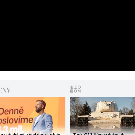
ma představila podzim: startuje
Tank KV-1 Němce dokonale