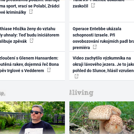
ma sport, vrací se Polabí, Zrádci
zaskočil
ové kriminálky
thiase Hložka ženy do vztahu
Operace Entebbe ukázala
dy uhnaly: Teď budu iniciátorem
schopnosti Izraele. Při
 slibuje zpěvák
osvobozování rukojmích padl br
premiéra
zloučení s Glenem Hansardem:
Video zachytilo výzkumníka na
outěná rakev, dojemná řeč Bona
okraji lávového jezera. Je to jak
zpěv Irglové s Vedderem
pohled do Slunce, hlásil vzruše