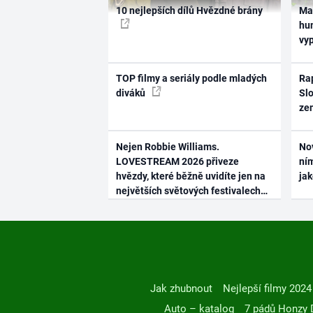
10 nejlepších dílů Hvězdné brány
Ma
hum
vy
TOP filmy a seriály podle mladých
Rap
diváků
Slo
ze
Nejen Robbie Williams.
No
LOVESTREAM 2026 přiveze
ním
hvězdy, které běžně uvidíte jen na
ja
největších světových festivalech
Jak zhubnout
Nejlepší filmy 2024
Auto – katalog
7 pádů Honzy 