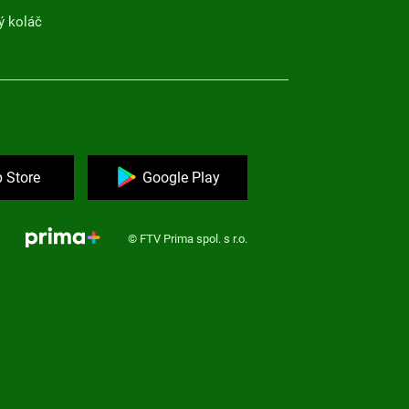
ý koláč
 Store
Google Play
© FTV Prima spol. s r.o.