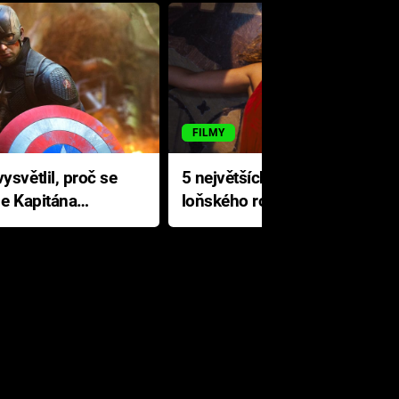
FILMY
ysvětlil, proč se
5 největších propadáků
le Kapitána
loňského roku: Disney na
jediné katastrofě prodělal 200
milionů dolarů