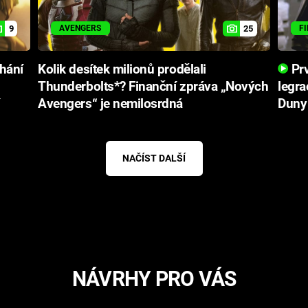
9
25
AVENGERS
F
hání
Kolik desítek milionů prodělali
Prv
Thunderbolts*? Finanční zpráva „Nových
legra
Avengers“ je nemilosrdná
Duny
NAČÍST DALŠÍ
NÁVRHY PRO VÁS