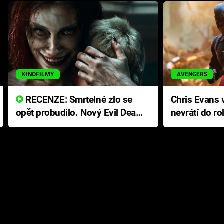
KINOFILMY
AVENGERS
RECENZE: Smrtelné zlo se
Chris Evans v
opět probudilo. Nový Evil Dead
nevrátí do ro
přichází s neodolatelnou
Ameriky
hororovou nabídkou