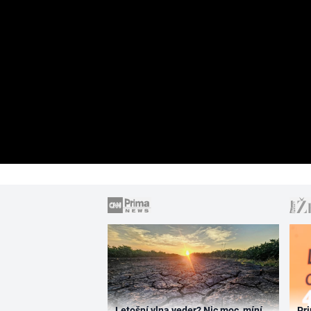
Letošní vlna veder? Nic moc, míní
Pri