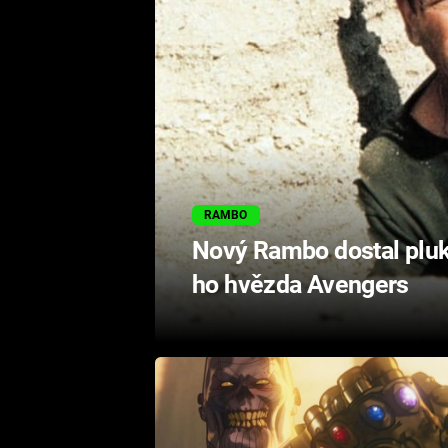
RAMBO
Nový Rambo dostal pluk
ho hvězda Avengers