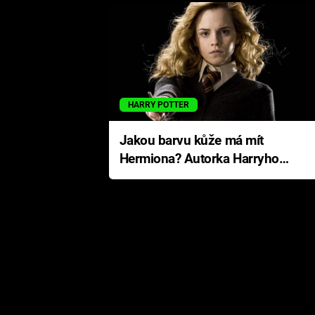
HARRY POTTER
Jakou barvu kůže má mít
Hermiona? Autorka Harryho
Pottera přišla s ráznou
odpovědí