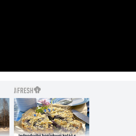
Jednoduchý borůvkový koláč s