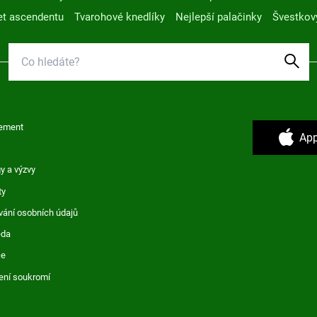
t ascendentu
Tvarohové knedlíky
Nejlepší palačinky
Švestkov
ement
App
y a výzvy
ty
vání osobních údajů
ěda
ce
ení soukromí