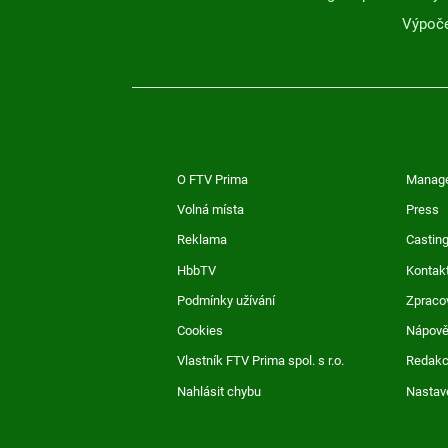
Výpoče
O FTV Prima
Manag
Volná místa
Press
Reklama
Casting
HbbTV
Kontak
Podmínky užívání
Zpraco
Cookies
Nápov
Vlastník FTV Prima spol. s r.o.
Redak
Nahlásit chybu
Nastav