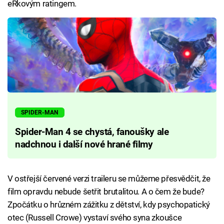
eRkovým ratingem.
SPIDER-MAN
Spider-Man 4 se chystá, fanoušky ale
nadchnou i další nové hrané filmy
V ostřejší červené verzi traileru se můžeme přesvědčit, že
film opravdu nebude šetřit brutalitou. A o čem že bude?
Zpočátku o hrůzném zážitku z dětství, kdy psychopatický
otec (Russell Crowe) vystaví svého syna zkoušce