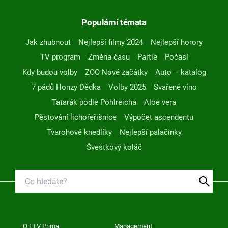
Populární témata
Jak zhubnout
Nejlepší filmy 2024
Nejlepší horory
TV program
Změna času
Partie
Počasí
Kdy budou volby
ZOO Nové začátky
Auto – katalog
7 pádů Honzy Dědka
Volby 2025
Svařené víno
Tatarák podle Pohlreicha
Aloe vera
Pěstování lichořeřišnice
Výpočet ascendentu
Tvarohové knedlíky
Nejlepší palačinky
Švestkový koláč
O FTV Prima
Management