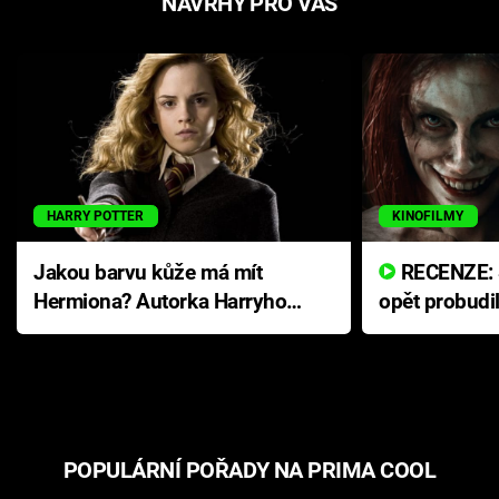
NÁVRHY PRO VÁS
HARRY POTTER
KINOFILMY
Jakou barvu kůže má mít
RECENZE: Smrtelné zlo se
Hermiona? Autorka Harryho
opět probudi
Pottera přišla s ráznou
přichází s n
odpovědí
hororovou n
POPULÁRNÍ POŘADY NA PRIMA COOL