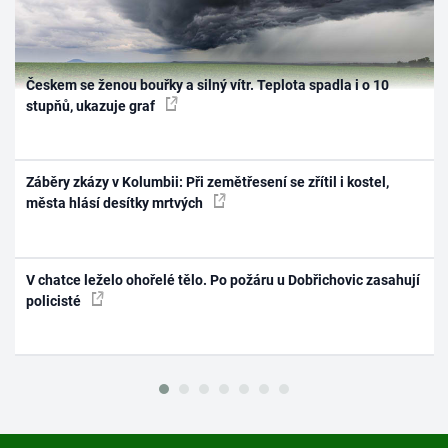
Českem se ženou bouřky a silný vítr. Teplota spadla i o 10
stupňů, ukazuje graf
Záběry zkázy v Kolumbii: Při zemětřesení se zřítil i kostel,
města hlásí desítky mrtvých
V chatce leželo ohořelé tělo. Po požáru u Dobřichovic zasahují
policisté