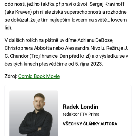
odolnosti, jež ho takřka připraví o život. Sergej Kravinoff
(aka Kraven) při ní ale získá superschopnosti a rozhodne
se dokázat, že je tím nejlepším lovcem na světě... lovcem
lidí.
V dalších rolích na plátně uvidíme Adrianu DeBose,
Christophera Abbotta nebo Alessandra Nivolu. Režíruje J.
C. Chandor (Trojí hranice, Den před krizí) a o výsledku se v
českých kinech přesvědčíme od 5. října 2023.
Zdroj:
Comic Book Movie
Radek Londin
redaktor FTV Prima
VŠECHNY ČLÁNKY AUTORA