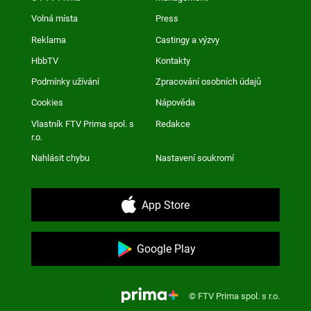
Volná místa
Press
Reklama
Castingy a výzvy
HbbTV
Kontakty
Podmínky užívání
Zpracování osobních údajů
Cookies
Nápověda
Vlastník FTV Prima spol. s
Redakce
r.o.
Nahlásit chybu
Nastavení soukromí
App Store
Google Play
© FTV Prima spol. s r.o.