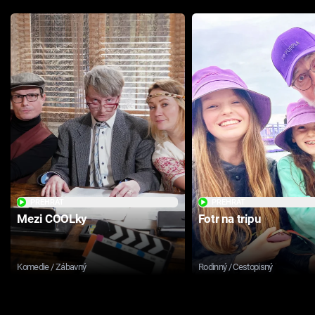
PŘEHRÁT
PŘEHRÁT
Mezi COOLky
Fotr na tripu
Komedie / Zábavný
Rodinný / Cestopisný