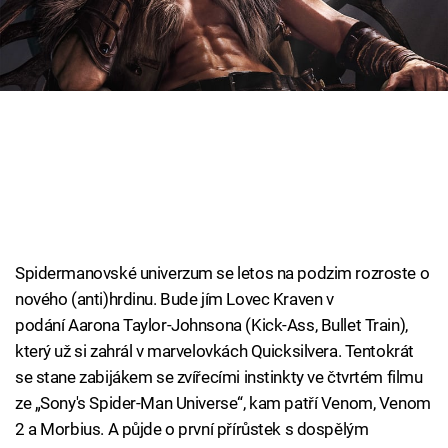
Cool Esport
Pořady
TV Program
Sledujte prima+
Přihlášení
Spidermanovské univerzum se letos na podzim rozroste o
nového (anti)hrdinu. Bude jím Lovec Kraven v
Sledujte nás
podání Aarona Taylor-Johnsona (Kick-Ass, Bullet Train),
který už si zahrál v marvelovkách Quicksilvera. Tentokrát
se stane zabijákem se zvířecími instinkty ve čtvrtém filmu
ze „Sony's Spider-Man Universe“, kam patří Venom, Venom
2 a Morbius. A půjde o první přírůstek s dospělým