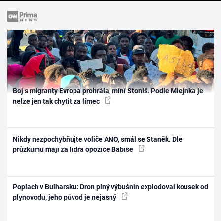
Boj s migranty Evropa prohrála, míní Stoniš. Podle Mlejnka je
nelze jen tak chytit za límec
Nikdy nezpochybňujte voliče ANO, smál se Staněk. Dle
průzkumu mají za lídra opozice Babiše
Poplach v Bulharsku: Dron plný výbušnin explodoval kousek od
plynovodu, jeho původ je nejasný