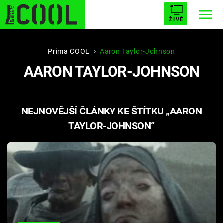
ŽIVĚ
STARHOUSE
BUFFY, PŘEMOŽITELKA UPÍRŮ
Trendy:
Prima COOL
Aaron Taylor-Johnson
AARON TAYLOR-JOHNSON
ESCAPE
PLNEJ KOTEL
AVENGERS 5
NEJNOVĚJŠÍ ČLÁNKY KE ŠTÍTKU „AARON
TAYLOR-JOHNSON“
Témata
Filmy
Seriály
Hry