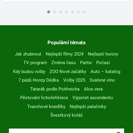
Populární témata
Jak zhubnout
Nejlepší filmy 2024
Nejlepší horory
TV program
Změna času
Partie
Počasí
Kdy budou volby
ZOO Nové začátky
Auto – katalog
7 pádů Honzy Dědka
Volby 2025
Svařené víno
Tatarák podle Pohlreicha
Aloe vera
Pěstování lichořeřišnice
Výpočet ascendentu
Tvarohové knedlíky
Nejlepší palačinky
Švestkový koláč