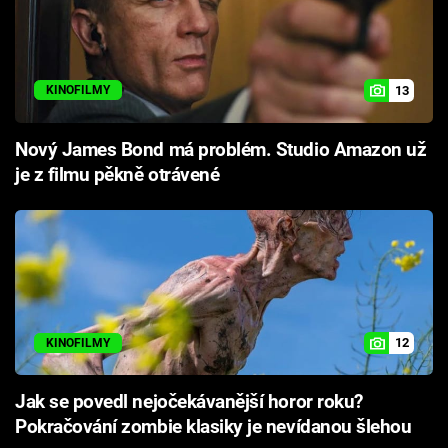
13
KINOFILMY
Nový James Bond má problém. Studio Amazon už
je z filmu pěkně otrávené
12
KINOFILMY
Jak se povedl nejočekávanější horor roku?
Pokračování zombie klasiky je nevídanou šlehou