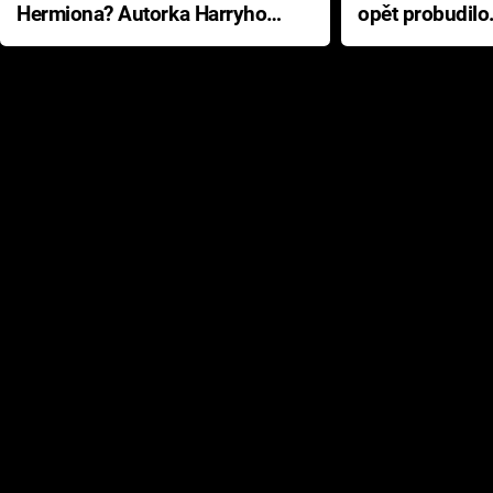
Hermiona? Autorka Harryho
opět probudilo
Pottera přišla s ráznou
přichází s neo
odpovědí
hororovou nab