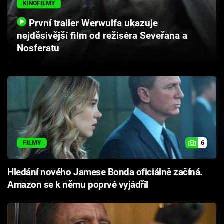
KINOFILMY
Cool Esport
První trailer Werwulfa ukazuje
Pořady
nejděsivější film od režiséra Seveřana a
Nosferatu
TV Program
Sledujte prima+
Přihlášení
6
FILMY
Sledujte nás
Hledání nového Jamese Bonda oficiálně začíná.
Amazon se k němu poprvé vyjádřil