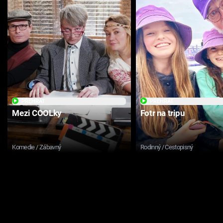
PŘEHRÁT
PŘEHRÁT
Mezi COOLky
Fotr na tripu
Komedie / Zábavný
Rodinný / Cestopisný