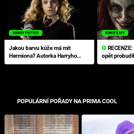
HARRY POTTER
KINOFILMY
Jakou barvu kůže má mít
RECENZE: Smrtelné zlo se
Hermiona? Autorka Harryho
opět probudi
Pottera přišla s ráznou
přichází s n
odpovědí
hororovou n
POPULÁRNÍ POŘADY NA PRIMA COOL