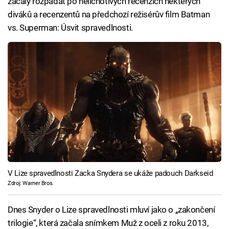
začaly rozpadat po nelichotivých recenzích některých
diváků a recenzentů na předchozí režisérův film Batman
vs. Superman: Úsvit spravedlnosti.
V Lize spravedlnosti Zacka Snydera se ukáže padouch Darkseid
Zdroj: Warner Bros.
Dnes Snyder o Lize spravedlnosti mluví jako o „zakončení
trilogie“, která začala snímkem Muž z oceli z roku 2013,