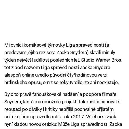
Milovníci komiksové týmovky Liga spravedlnosti (a
především jejího režiséra Zacka Snydera) slavili minulý
týden největší událost posledních let. Studio Warner Bros.
totiž pod názvem Liga spravedlnosti Zacka Snydera
alespoň online uvedlo původní čtyřhodinovou verzi
hrdinského opusu, o níž se roky tvrdilo, že ani neexistuje.
Bylo to právě fanouškovské nadšení a podpora filmaře
Snydera, která mu umožnila projekt dokončit a napravit si
reputaci po diváky i kritiky nepříliš pochvalně přijatém
snímku Liga spravedlnosti z roku 2017. Všichni si však
nyní kladou novou otázku: Může Liga spravedlnosti Zacka