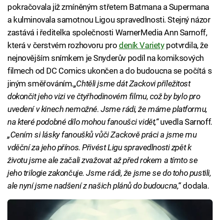
pokračovala již zmíněným střetem Batmana a Supermana
a kulminovala samotnou Ligou spravedlnosti. Stejný názor
zastává i ředitelka společnosti WarnerMedia Ann Sarnoff,
která v čerstvém rozhovoru pro
deník Variety
potvrdila, že
nejnovějším snímkem je Snyderův podíl na komiksových
filmech od DC Comics ukončen a do budoucna se počítá s
jiným směřováním.
„Chtěli jsme dát Zackovi příležitost
dokončit jeho vizi ve čtyřhodinovém filmu, což by bylo pro
uvedení v kinech nemožné. Jsme rádi, že máme platformu,
na které podobné dílo mohou fanoušci vidět,“
uvedla Sarnoff
.
„Cením si lásky fanoušků vůči Zackově práci a jsme mu
vděční za jeho přínos. Přivést Ligu spravedlnosti zpět k
životu jsme ale začali zvažovat až před rokem a tímto se
jeho trilogie zakončuje. Jsme rádi, že jsme se do toho pustili,
ale nyní jsme nadšení z našich plánů do budoucna,
“ dodala.