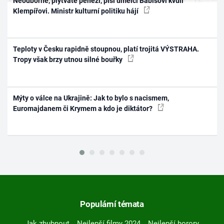
Neodborné, plýtváte penězi, píší umělci Babišovi kvůli
Klempířovi. Ministr kulturní politiku hájí
Teploty v Česku rapidně stoupnou, platí trojitá VÝSTRAHA.
Tropy však brzy utnou silné bouřky
Mýty o válce na Ukrajině: Jak to bylo s nacismem,
Euromajdanem či Krymem a kdo je diktátor?
Populární témata
Jak zhubnout
Nejlepší filmy 2024
Nejlepší horory