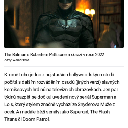
The Batman s Robertem Pattisonem dorazí v roce 2022
Zdroj: Warner Bros.
Kromě toho jedno z nejstarších hollywoodských studií
počítá s dalším rozváděním osudů (jiných verzí) slavných
komiksových hrdinů na televizních obrazovkách. Jen pár
týdnů nazpět se dočkal uvedení nový seriál Superman a
Lois, který stylem značně vychází ze Snyderova Muže z
oceli. A i nadále běží seriály jako Supergirl, The Flash,
Titans či Doom Patrol.