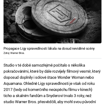
Propagace Ligy spravedlnosti lákala na dosud neviděné scény
Zdroj: Warner Bros.
Studio v té době samozřejmě počítalo s několika
pokračováními, které by dále rozvíjely filmový vesmír, který
doposud doplnily i sólové štace Wonder Woman nebo
Aquamana. Ohledně Ligy spravedlnosti je však od roku
2017 (tedy od komerčního neúspěchu filmu v kinech)
ticho a skalním fandům a Snyderovi trvalo 3 roky, než
studio Warner Bros. přesvědčili, aby mohl svou původní