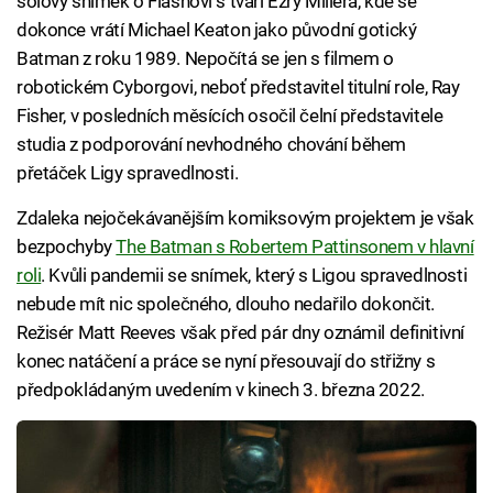
sólový snímek o Flashovi s tváří Ezry Millera, kde se
dokonce vrátí Michael Keaton jako původní gotický
Batman z roku 1989. Nepočítá se jen s filmem o
robotickém Cyborgovi, neboť představitel titulní role, Ray
Fisher, v posledních měsících osočil čelní představitele
studia z podporování nevhodného chování během
přetáček Ligy spravedlnosti.
Zdaleka nejočekávanějším komiksovým projektem je však
bezpochyby
The Batman s Robertem Pattinsonem v hlavní
roli
. Kvůli pandemii se snímek, který s Ligou spravedlnosti
nebude mít nic společného, dlouho nedařilo dokončit.
Režisér Matt Reeves však před pár dny oznámil definitivní
konec natáčení a práce se nyní přesouvají do střižny s
předpokládaným uvedením v kinech 3. března 2022.