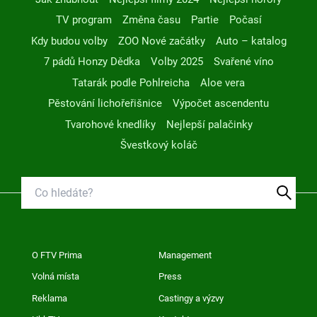
TV program
Změna času
Partie
Počasí
Kdy budou volby
ZOO Nové začátky
Auto – katalog
7 pádů Honzy Dědka
Volby 2025
Svařené víno
Tatarák podle Pohlreicha
Aloe vera
Pěstování lichořeřišnice
Výpočet ascendentu
Tvarohové knedlíky
Nejlepší palačinky
Švestkový koláč
O FTV Prima
Management
Volná místa
Press
Reklama
Castingy a výzvy