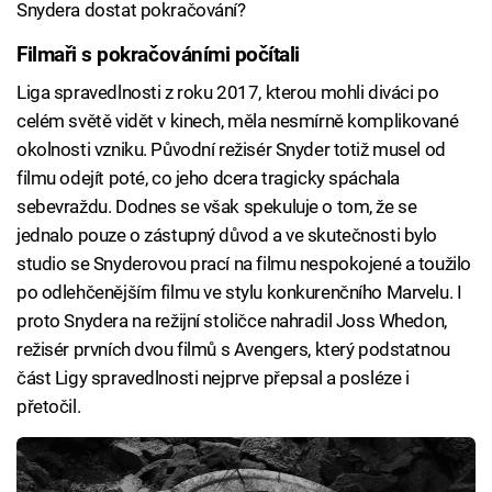
Snydera dostat pokračování?
Filmaři s pokračováními počítali
Liga spravedlnosti z roku 2017, kterou mohli diváci po
celém světě vidět v kinech, měla nesmírně komplikované
okolnosti vzniku. Původní režisér Snyder totiž musel od
filmu odejít poté, co jeho dcera tragicky spáchala
sebevraždu. Dodnes se však spekuluje o tom, že se
jednalo pouze o zástupný důvod a ve skutečnosti bylo
studio se Snyderovou prací na filmu nespokojené a toužilo
po odlehčenějším filmu ve stylu konkurenčního Marvelu. I
proto Snydera na režijní stoličce nahradil Joss Whedon,
režisér prvních dvou filmů s Avengers, který podstatnou
část Ligy spravedlnosti nejprve přepsal a posléze i
přetočil.