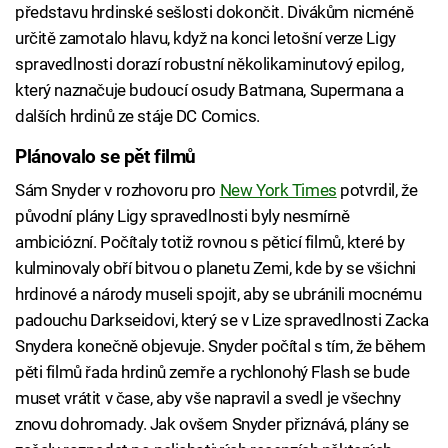
představu hrdinské sešlosti dokončit. Divákům nicméně
určitě zamotalo hlavu, když na konci letošní verze Ligy
spravedlnosti dorazí robustní několikaminutový epilog,
který naznačuje budoucí osudy Batmana, Supermana a
dalších hrdinů ze stáje DC Comics.
Plánovalo se pět filmů
Sám Snyder v rozhovoru pro
New York Times
potvrdil, že
původní plány Ligy spravedlnosti byly nesmírně
ambiciózní. Počítaly totiž rovnou s pěticí filmů, které by
kulminovaly obří bitvou o planetu Zemi, kde by se všichni
hrdinové a národy museli spojit, aby se ubránili mocnému
padouchu Darkseidovi, který se v Lize spravedlnosti Zacka
Snydera konečně objevuje. Snyder počítal s tím, že během
pěti filmů řada hrdinů zemře a rychlonohý Flash se bude
muset vrátit v čase, aby vše napravil a svedl je všechny
znovu dohromady. Jak ovšem Snyder přiznává, plány se