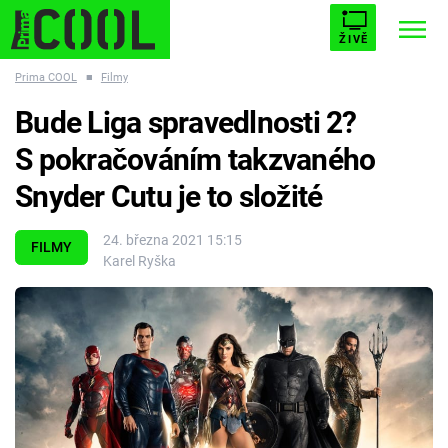
ŽIVĚ
Prima COOL
■
Filmy
STARHOUSE
BUFFY, PŘEMOŽITELKA UPÍRŮ
Trendy:
Bude Liga spravedlnosti 2?
ESCAPE
PLNEJ KOTEL
AVENGERS 5
S pokračováním takzvaného
Snyder Cutu je to složité
24. března 2021 15:15
FILMY
Karel Ryška
Témata
Filmy
Seriály
Hry