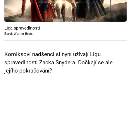
Cool Esport
Pořady
Liga spravedlnosti
TV Program
Zdroj: Warner Bros.
Sledujte prima+
Komiksoví nadšenci si nyní užívají Ligu
spravedlnosti Zacka Snydera. Dočkají se ale
Přihlášení
jejího pokračování?
Sledujte nás