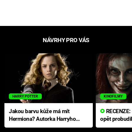
NÁVRHY PRO VÁS
HARRY POTTER
KINOFILMY
Jakou barvu kůže má mít
RECENZE: Smrtelné zlo se
Hermiona? Autorka Harryho
opět probudi
Pottera přišla s ráznou
přichází s n