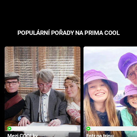
odpovědí
hororovou n
POPULÁRNÍ POŘADY NA PRIMA COOL
PŘEHRÁT
PŘEHRÁT
Mezi COOLky
Fotr na tripu