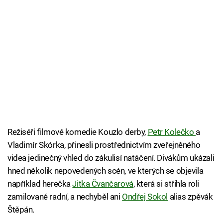
Režiséři filmové komedie Kouzlo derby,
Petr Kolečko
a
Vladimír Skórka, přinesli prostřednictvím zveřejněného
videa jedinečný vhled do zákulisí natáčení. Divákům ukázali
hned několik nepovedených scén, ve kterých se objevila
například herečka
Jitka Čvančarová
, která si střihla roli
zamilované radní, a nechyběl ani
Ondřej Sokol
alias zpěvák
Štěpán.