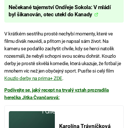
Nečekané tajemství Ondřeje Sokola: V mládí
byl šikanován, otec utekl do Kanady
V krátkém sestřihu prostě nechybí momenty, které ve
filmu divák neuvidí, a přitom je napsal sám život. Na
kameru se podařilo zachytit chvíle, kdy se herci natolik
rozesmáli, že nebyli schopni svou scénu dohrát. Kouzlo
derby je prostě skvělá komedie, která ukazuje, že fotbal je
mnohem víc než jen obyčejný sport. Pusťte si celý film
Kouzlo derby na prima+ ZDE
.
Podívejte se, jaký recept na trvalý vztah prozradila
herečka Jitka Čvančarová:
Failed to fetch
Karolína Trávníčková