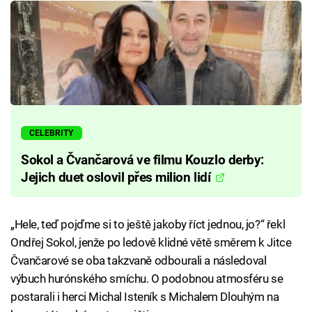
CELEBRITY
Sokol a Čvančarová ve filmu Kouzlo derby:
Jejich duet oslovil přes milion lidí
„Hele, teď pojďme si to ještě jakoby říct jednou, jo?“ řekl
Ondřej Sokol, jenže po ledově klidné větě směrem k Jitce
Čvančarové se oba takzvaně odbourali a následoval
výbuch hurónského smíchu. O podobnou atmosféru se
postarali i herci Michal Isteník s Michalem Dlouhým na