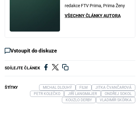
redakce FTV Prima, Prima Ženy
VŠECHNY ČLÁNKY AUTORA
Vstoupit do diskuze
SDÍLEJTE ČLÁNEK
ŠTÍTKY
MICHAL DLOUHÝ
FILM
JITKA ČVANČAROVÁ
PETR KOLEČKO
JIŘÍ LANGMAJER
ONDŘEJ SOKOL
KOUZLO DERBY
VLADIMÍR SKÓRKA