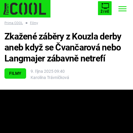
ŽIVĚ
Prima COOL
■
Filmy
STARHOUSE
BUFFY, PŘEMOŽITELKA UPÍRŮ
Trendy:
Zkažené záběry z Kouzla derby
ESCAPE
PLNEJ KOTEL
AVENGERS 5
aneb když se Čvančarová nebo
Langmajer zábavně netrefí
9. října 2025 09:40
FILMY
Karolína Trávníčková
Témata
Filmy
Seriály
Hry