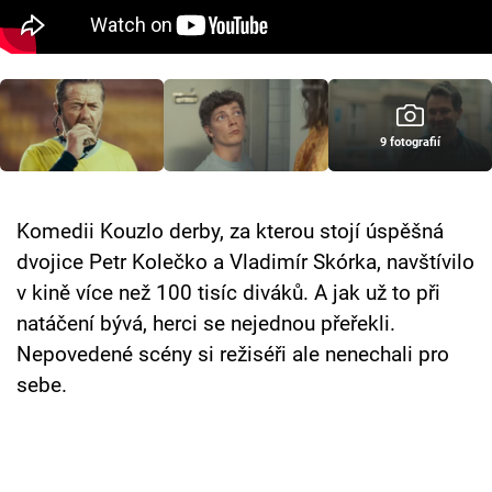
Cool Esport
Pořady
TV Program
9 fotografií
Sledujte prima+
Komedii Kouzlo derby, za kterou stojí úspěšná
Přihlášení
dvojice Petr Kolečko a Vladimír Skórka, navštívilo
v kině více než 100 tisíc diváků. A jak už to při
natáčení bývá, herci se nejednou přeřekli.
Sledujte nás
Nepovedené scény si režiséři ale nenechali pro
sebe.