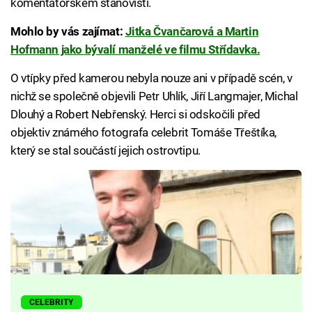
komentátorském stanovišti.
Mohlo by vás zajímat:
Jitka Čvančarová a Martin
Hofmann jako bývalí manželé ve filmu Střídavka.
O vtípky před kamerou nebyla nouze ani v případě scén, v
nichž se společně objevili Petr Uhlík, Jiří Langmajer, Michal
Dlouhý a Robert Nebřenský. Herci si odskočili před
objektiv známého fotografa celebrit Tomáše Třeštíka,
který se stal součástí jejich ostrovtipu.
CELEBRITY