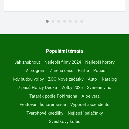
Populární témata
Jak zhubnout
Nejlepší filmy 2024
Nejlepší horory
TV program
Změna času
Partie
Počasí
Kdy budou volby
ZOO Nové začátky
Auto – katalog
7 pádů Honzy Dědka
Volby 2025
Svařené víno
Tatarák podle Pohlreicha
Aloe vera
Pěstování lichořeřišnice
Výpočet ascendentu
Tvarohové knedlíky
Nejlepší palačinky
Švestkový koláč