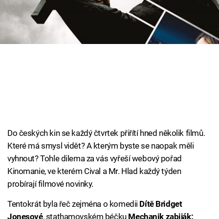
Cool Esport
Pořady
TV Program
Sledujte prima+
Přihlášení
Do českých kin se každý čtvrtek přiřítí hned několik filmů.
Které má smysl vidět? A kterým byste se naopak měli
Sledujte nás
vyhnout? Tohle dilema za vás vyřeší webový pořad
Kinomanie, ve kterém Cival a Mr. Hlad každý týden
probírají filmové novinky.
Tentokrát byla řeč zejména o komedii
Dítě Bridget
Jonesové
, stathamovském béčku
Mechanik zabiják: