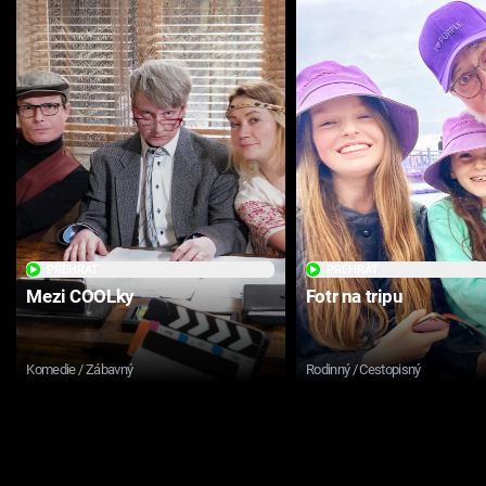
PŘEHRÁT
PŘEHRÁT
Mezi COOLky
Fotr na tripu
Komedie / Zábavný
Rodinný / Cestopisný