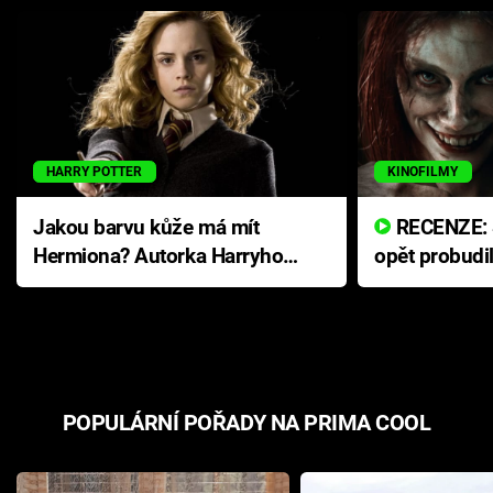
HARRY POTTER
KINOFILMY
Jakou barvu kůže má mít
RECENZE: Smrtelné zlo se
Hermiona? Autorka Harryho
opět probudi
Pottera přišla s ráznou
přichází s n
odpovědí
hororovou n
POPULÁRNÍ POŘADY NA PRIMA COOL