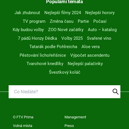
Populární témata
Jak zhubnout
Nejlepší filmy 2024
Nejlepší horory
TV program
Změna času
Partie
Počasí
Kdy budou volby
ZOO Nové začátky
Auto – katalog
7 pádů Honzy Dědka
Volby 2025
Svařené víno
Tatarák podle Pohlreicha
Aloe vera
Pěstování lichořeřišnice
Výpočet ascendentu
Tvarohové knedlíky
Nejlepší palačinky
Švestkový koláč
O FTV Prima
Management
Volná místa
Press