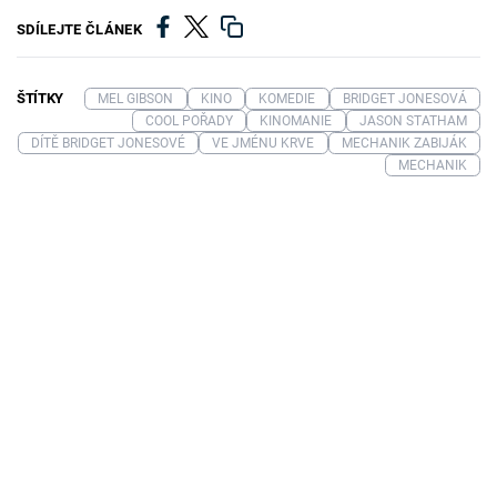
SDÍLEJTE ČLÁNEK
ŠTÍTKY
MEL GIBSON
KINO
KOMEDIE
BRIDGET JONESOVÁ
COOL POŘADY
KINOMANIE
JASON STATHAM
DÍTĚ BRIDGET JONESOVÉ
VE JMÉNU KRVE
MECHANIK ZABIJÁK
MECHANIK