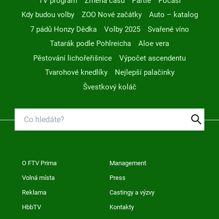
TV program
Změna času
Partie
Počasí
Kdy budou volby
ZOO Nové začátky
Auto – katalog
7 pádů Honzy Dědka
Volby 2025
Svařené víno
Tatarák podle Pohlreicha
Aloe vera
Pěstování lichořeřišnice
Výpočet ascendentu
Tvarohové knedlíky
Nejlepší palačinky
Švestkový koláč
O FTV Prima
Management
Volná místa
Press
Reklama
Castingy a výzvy
HbbTV
Kontakty