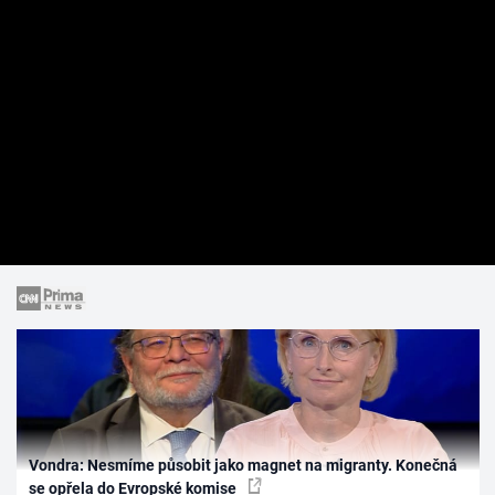
Vondra: Nesmíme působit jako magnet na migranty. Konečná
se opřela do Evropské komise