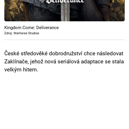
Cool Esport
Pořady
Kingdom Come: Deliverance
TV Program
Zdroj: Warhorse Studios
Sledujte prima+
České středověké dobrodružství chce následovat
Zaklínače, jehož nová seriálová adaptace se stala
Přihlášení
velkým hitem.
Sledujte nás