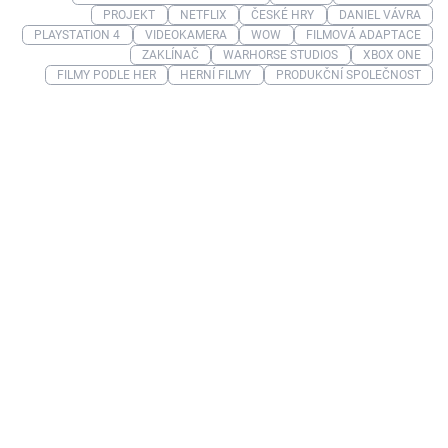
PROJEKT
NETFLIX
ČESKÉ HRY
DANIEL VÁVRA
PLAYSTATION 4
VIDEOKAMERA
WOW
FILMOVÁ ADAPTACE
ZAKLÍNAČ
WARHORSE STUDIOS
XBOX ONE
FILMY PODLE HER
HERNÍ FILMY
PRODUKČNÍ SPOLEČNOST