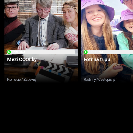
PŘEHRÁT
PŘEHRÁT
Mezi COOLky
Fotr na tripu
Komedie / Zábavný
Rodinný / Cestopisný