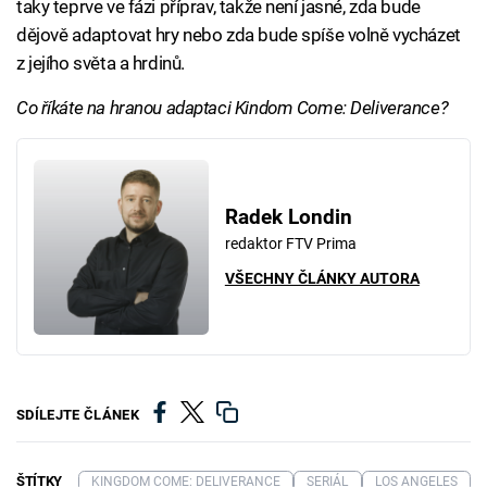
taky teprve ve fázi příprav, takže není jasné, zda bude
dějově adaptovat hry nebo zda bude spíše volně vycházet
z jejího světa a hrdinů.
Co říkáte na hranou adaptaci Kindom Come: Deliverance?
Radek Londin
redaktor FTV Prima
VŠECHNY ČLÁNKY AUTORA
SDÍLEJTE ČLÁNEK
ŠTÍTKY
KINGDOM COME: DELIVERANCE
SERIÁL
LOS ANGELES