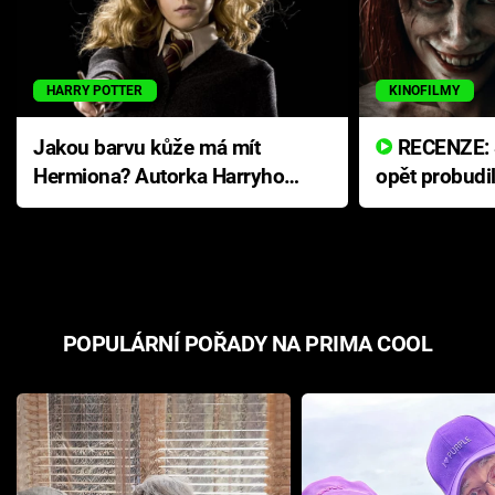
HARRY POTTER
KINOFILMY
Jakou barvu kůže má mít
RECENZE: Smrtelné zlo se
Hermiona? Autorka Harryho
opět probudi
Pottera přišla s ráznou
přichází s n
odpovědí
hororovou n
POPULÁRNÍ POŘADY NA PRIMA COOL