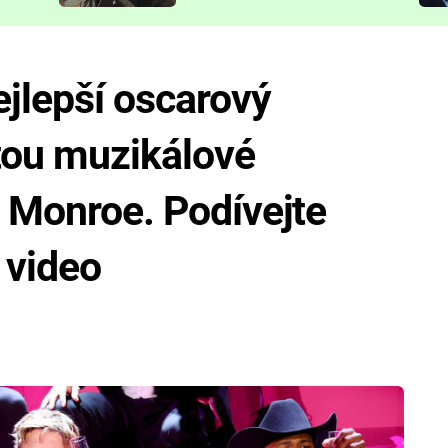
představit
jlepší oscarový
tou muzikálové
n Monroe. Podívejte
 video