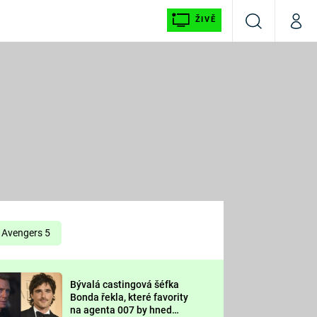
ŽIVĚ
Vyhledávání
Můj p
Prima+
É
CNN Prima NEWS
E
Prima FRESH
ŠÍ
Prima LIVING
E
Prima Ženy
Avengers 5
Prima LAJK
Bývalá castingová šéfka
OOL
Bonda řekla, které favority
Sledujte nás
na agenta 007 by hned