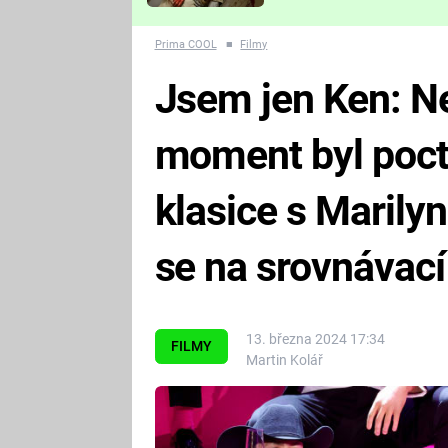
Které děsivé pecky vám
nejvíc zvednou tep?
Prima COOL
■
Filmy
Jsem jen Ken: Ne
moment byl poc
klasice s Marily
se na srovnávací
13. března 2024 17:34
FILMY
Martin Kolář