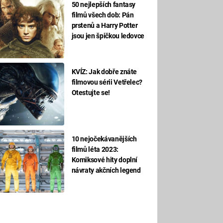
50 nejlepších fantasy
filmů všech dob: Pán
prstenů a Harry Potter
jsou jen špičkou ledovce
KVÍZ: Jak dobře znáte
filmovou sérii Vetřelec?
Otestujte se!
10 nejočekávanějších
filmů léta 2023:
Komiksové hity doplní
návraty akčních legend