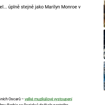
l... úplně stejně jako Marilyn Monroe v
tošních Oscarů –
velké muzikálové vystoupení
filmu Barbie se (logicky) dočkala pestrého