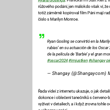
růžového podání, jen málokdo však ví, že n
totiž záměrně kopíroval film Páni mají r
číslo s Marilyn Monroe.
Ryan Gosling se convirtió en la Maril
rubias’ en su actuación de los Oscar 2
de la película de ‘Barbie’ y el gran 
#oscar2024
#imjustken
#shangay
pi
— Shangay (@Shangaycom)
Řada videí z internetu ukazuje, o jak deta
dokonce i oblečení tanečníků s červeno-b
vyžívat v detailech, a i když zrovna tohle 