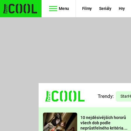
Menu
Filmy
Seriály
Hry
Seriály
Filmy
SIMPSONOVI
STAR WARS
HVĚZDNÁ
AVENGERS
BRÁNA
RYCHLE A
TEORIE
ZBĚSILE 10
Trendy:
VELKÉHO
Star
PREDÁTOR
TŘESKU
10 nejděsivějších hororů
FUTURAMA
všech dob podle
neprůstřelného kritéria.