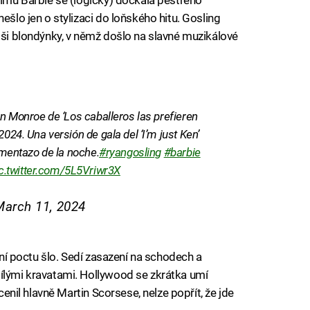
ešlo jen o stylizaci do loňského hitu. Gosling
adši blondýnky, v němž došlo na slavné muzikálové
yn Monroe de ‘Los caballeros las prefieren
024. Una versión de gala del ‘I’m just Ken’
momentazo de la noche.
#ryangosling
#barbie
c.twitter.com/5L5Vriwr3X
March 11, 2024
ilní poctu šlo. Sedí zasazení na schodech a
ílými kravatami. Hollywood se zkrátka umí
ocenil hlavně Martin Scorsese, nelze popřít, že jde