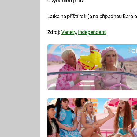
o výbornou práci.
Laťka na příští rok (a na případnou Barbi
Zdroj:
Variety
,
Independent
Fa