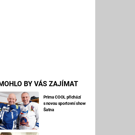
MOHLO BY VÁS ZAJÍMAT
Prima COOL přichází
s novou sportovní show
Šatna