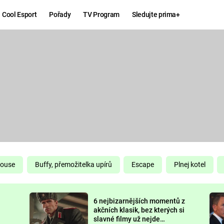
Cool Esport
Pořady
TV Program
Sledujte prima+
Hry
Zábava
MAFIA
ZÁBAVN
GALERI
GTA 6
NEJLEP
KINGDOM
KOMEDI
COME:
DELIVERANCE
CHUCK
House
Buffy, přemožitelka upírů
Escape
Plnej kotel
NORRIS
ESPORT
6 nejbizarnějších momentů z
DEADP
akčních klasik, bez kterých si
slavné filmy už nejde