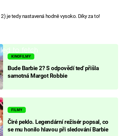
e 2) je tedy nastavená hodně vysoko. Díky za to!
iled to fetch
KINOFILMY
Bude Barbie 2? S odpovědí teď přišla
samotná Margot Robbie
FILMY
Čiré peklo. Legendární režisér popsal, co
se mu honilo hlavou při sledování Barbie