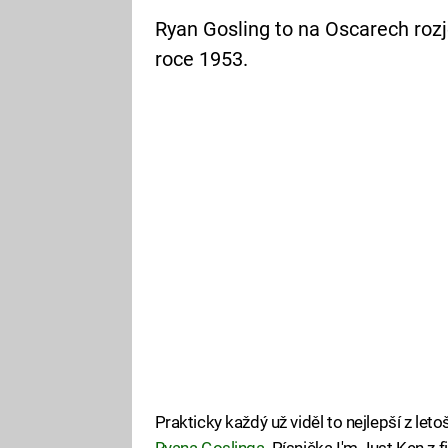
Ryan Gosling to na Oscarech rozje
roce 1953.
Prakticky každý už viděl to nejlepší z le
Ryana Goslinga
. Písnička I'm Just Ken z 