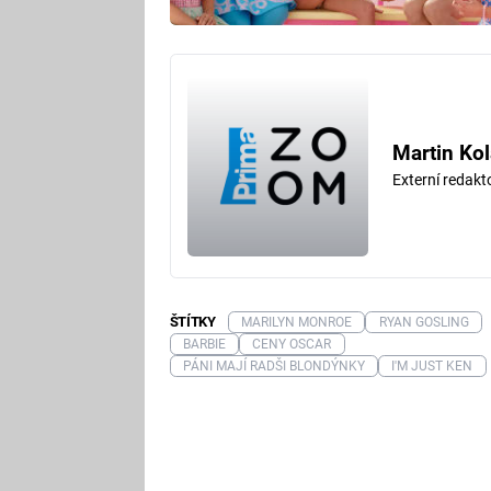
Martin Kol
Externí redak
ŠTÍTKY
MARILYN MONROE
RYAN GOSLING
BARBIE
CENY OSCAR
PÁNI MAJÍ RADŠI BLONDÝNKY
I'M JUST KEN