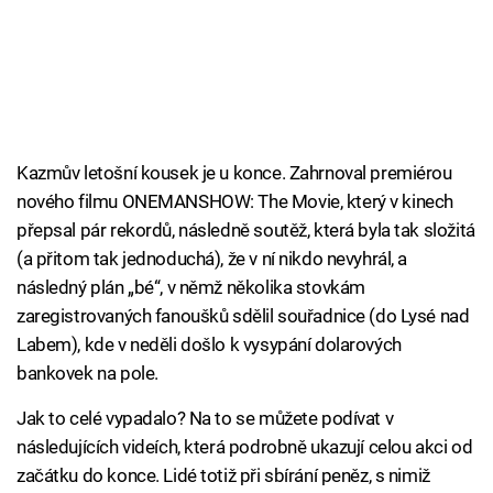
Kazmův letošní kousek je u konce. Zahrnoval premiérou
nového filmu ONEMANSHOW: The Movie, který v kinech
přepsal pár rekordů, následně soutěž, která byla tak složitá
(a přitom tak jednoduchá), že v ní nikdo nevyhrál, a
následný plán „bé“, v němž několika stovkám
zaregistrovaných fanoušků sdělil souřadnice (do Lysé nad
Labem), kde v neděli došlo k vysypání dolarových
bankovek na pole.
Jak to celé vypadalo? Na to se můžete podívat v
následujících videích, která podrobně ukazují celou akci od
začátku do konce. Lidé totiž při sbírání peněz, s nimiž