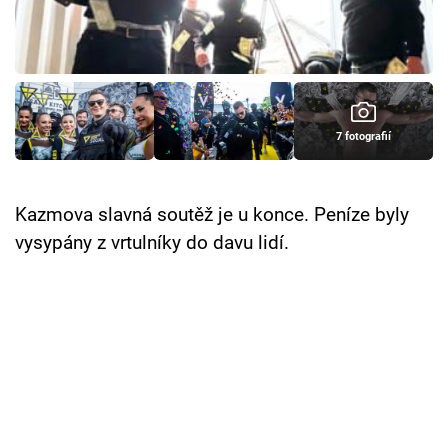
Cool Esport
Pořady
TV Program
7 fotografií
Sledujte prima+
Kazmova slavná soutěž je u konce. Peníze byly
Přihlášení
vysypány z vrtulníky do davu lidí.
Sledujte nás