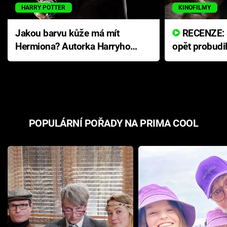
HARRY POTTER
KINOFILMY
Jakou barvu kůže má mít
RECENZE: Smrtelné zlo se
Hermiona? Autorka Harryho
opět probudi
Pottera přišla s ráznou
přichází s n
odpovědí
hororovou n
POPULÁRNÍ POŘADY NA PRIMA COOL