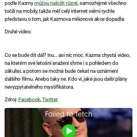
podle Kazmy
můžou naložit různě
, samozřejmě všechno
točili na mobily, takže měl celý internet velmi rychle
představu o tom, jak Kazmova milionová akce dopadla:
Druhé video:
Co se bude dít dál? Inu... asi nic moc. Kazma chystá video,
na kterém své letošní snažení shrne i s pohledem do
zákulisí, a potom se možná bude čekat na oznámení
dalšího filmu. Anebo taky ne. Kdo ví, jaké jsou další plány
nevyzpytatelného mystifikátora.
Zdroj:
Facebook
,
Twitter
Failed to fetch