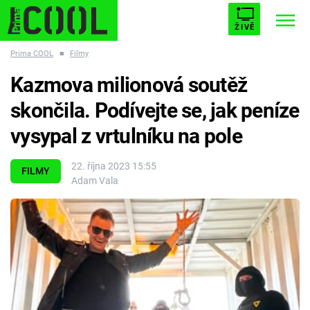
ŽIVĚ
Prima COOL
■
Filmy
STARHOUSE
BUFFY, PŘEMOŽITELKA UPÍRŮ
Trendy:
Kazmova milionová soutěž
ESCAPE
PLNEJ KOTEL
AVENGERS 5
skončila. Podívejte se, jak peníze
vysypal z vrtulníku na pole
22. října 2023 15:55
FILMY
Adam Vala
Témata
Filmy
Seriály
Hry