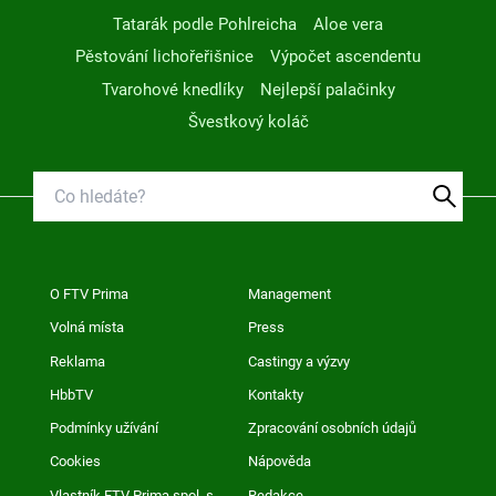
Tatarák podle Pohlreicha
Aloe vera
Pěstování lichořeřišnice
Výpočet ascendentu
Tvarohové knedlíky
Nejlepší palačinky
Švestkový koláč
O FTV Prima
Management
Volná místa
Press
Reklama
Castingy a výzvy
HbbTV
Kontakty
Podmínky užívání
Zpracování osobních údajů
Cookies
Nápověda
Vlastník FTV Prima spol. s
Redakce