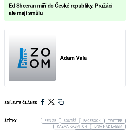
Ed Sheeran míří do České republiky. Pražáci
ale mají smůlu
Adam Vala
SDÍLEJTE ČLÁNEK
ŠTÍTKY
PENÍZE
SOUTĚŽ
FACEBOOK
TWITTER
KAZMA KAZMITCH
LYSÁ NAD LABEM