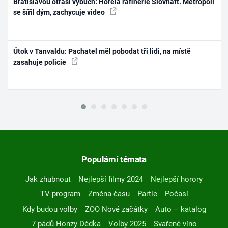
Bratislavou otřásl výbuch: Hořela rafinerie Slovnaft. Metropolí
se šířil dým, zachycuje video
Útok v Tanvaldu: Pachatel měl pobodat tři lidi, na místě
zasahuje policie
Populární témata
Jak zhubnout
Nejlepší filmy 2024
Nejlepší horory
TV program
Změna času
Partie
Počasí
Kdy budou volby
ZOO Nové začátky
Auto – katalog
7 pádů Honzy Dědka
Volby 2025
Svařené víno