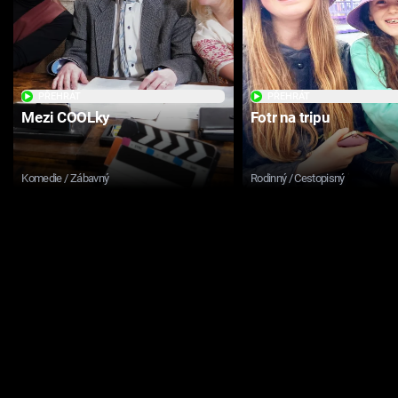
PŘEHRÁT
PŘEHRÁT
Mezi COOLky
Fotr na tripu
Komedie / Zábavný
Rodinný / Cestopisný