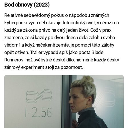
Bod obnovy (2023)
Relativně sebevědomý pokus o nápodobu známých
kyberpunkových děl ukazuje futuristický svět, v němž má
každý ze zákona právo na celý jeden život. Což v praxi
znamená, že si každý po dvou dnech dělá zálohu svého
vědomí, a když nečekaně zemře, je pomocí této zálohy
opět oživen. Trailer vypadá spíš jako pocta Blade
Runnerovi než svébytné české dílo, nicméně každý český
žánrový experiment stojí za pozornost.