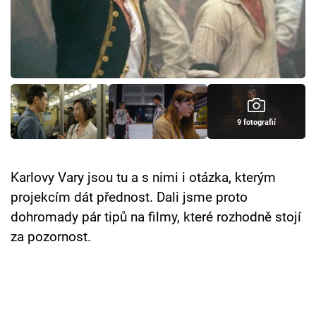
Cool Esport
Pořady
TV Program
Sledujte prima+
9 fotografií
Přihlášení
Karlovy Vary jsou tu a s nimi i otázka, kterým
projekcím dát přednost. Dali jsme proto
Sledujte nás
dohromady pár tipů na filmy, které rozhodně stojí
za pozornost.