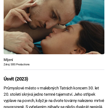
Míjení
Zdroj: SBS Productions
Úsvit (2023)
Průmyslové město v malebných Tatrách koncem 30. let
20. století skrývá jedno temné tajemství. Jeho střípek
vyplave na povrch, když je na dvoře továrny nalezeno mrtvé
novorozeně. S vyřešením záhady se nikdo dvakrát nepiplá,