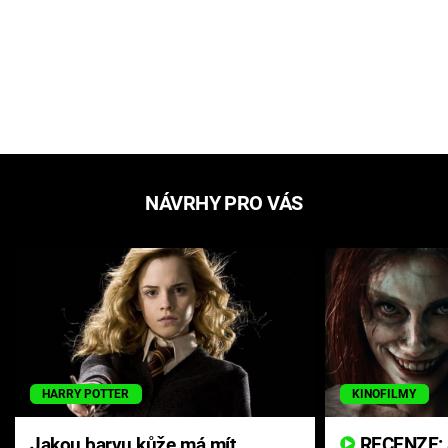
NÁVRHY PRO VÁS
HARRY POTTER
KINOFILMY
Jakou barvu kůže má mít
RECENZE: Smrtelné zlo se