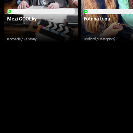
PŘEHRÁT
PŘEHRÁT
Mezi COOLky
Fotr na tripu
Komedie / Zábavný
Rodinný / Cestopisný