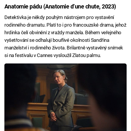
Anatomie pádu (Anatomie d’une chute, 2023)
Detektivka je někdy pouhým nástrojem pro vystavění
rodinného dramatu. Platí to i pro francouzské drama, jehož
hrdinka čelí obvinění z vraždy manžela. Během veřejného
vyšetřování se odhalují bouřlivé okolnosti Sandřina
manželství i rodinného života. Brilantně vystavěný snímek
si na festivalu v Cannes vysloužil Zlatou palmu.