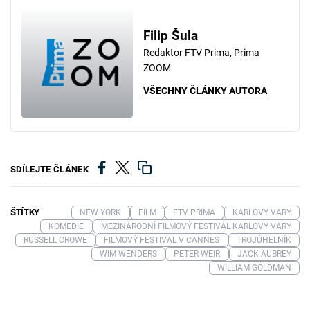
Filip Šula
Redaktor FTV Prima, Prima
ZOOM
VŠECHNY ČLÁNKY AUTORA
SDÍLEJTE ČLÁNEK
ŠTÍTKY
NEW YORK
FILM
FTV PRIMA
KARLOVY VARY
KOMEDIE
MEZINÁRODNÍ FILMOVÝ FESTIVAL KARLOVY VARY
RUSSELL CROWE
FILMOVÝ FESTIVAL V CANNES
TROJÚHELNÍK
WIM WENDERS
PETER WEIR
JACK AUBREY
WILLIAM GOLDMAN