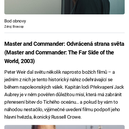
Bod obnovy
Zdroj: Bioscop
Master and Commander: Odvrácená strana světa
(Master and Commander: The Far Side of the
World, 2003)
Peter Weir dal světu několik naprosto božích filmů – a
jedním z nich je tento historický nářez odehrávající se
během napoleonských válek. Kapitán lodi Překvapení Jack
Aubrey je v něm pověřen důležitou misí, která má zabránit
přenesení bitev do Tichého oceánu... a pokud by vám to
náhodou nestačilo, výjimečné uvedení filmu podpoří jeho
hlavní hvězda, ikonický Russell Crowe.