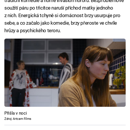
tradiční komedie a home invasion hororu. Bezproblémové
soužití páru po třicítce naruší příchod matky jednoho
z nich. Energická tchyně si domácnost brzy usurpuje pro
sebe, a co začalo jako komedie, brzy přeroste ve chvíle
hrůzy a psychického teroru.
Přišla v noci
Zdroj: Artcam Films