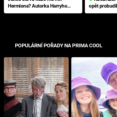
Hermiona? Autorka Harryho
opět probudi
Pottera přišla s ráznou
přichází s n
odpovědí
hororovou n
POPULÁRNÍ POŘADY NA PRIMA COOL