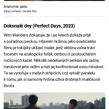
Anatomie pádu
Zdroj: Le Pacte / Ascent Film
Dokonalé dny (Perfect Days, 2023)
Wim Wenders dokazuje, že i po letech dokáže přijít
s pořádnou peckou. Hlavním hrdinou jeho poetického
filmu je tokijský uklízeč toalet, jenž většinu volna tráví
focením na analogický foťák, četbou či posloucháním
rockových kazet. Několik nečekaných setkání ale začne
narušovat jeho režim a nutí jej konfrontovat svou minulost.
Ta se vynořuje v malých střípcích, což vytváří paralelu
k tomu, jak si samotný hrdina užívá drobných maličkostí
života.