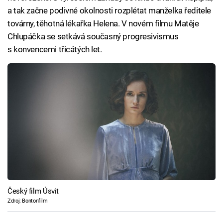
a tak začne podivné okolnosti rozplétat manželka ředitele
továrny, těhotná lékařka Helena. V novém filmu Matěje
Chlupáčka se setkává současný progresivismus
s konvencemi třicátých let.
Český film Úsvit
Zdroj: Bontonfilm