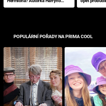
Hermiona? Autorka Harryho
opět probudi
Pottera přišla s ráznou
přichází s n
odpovědí
hororovou n
POPULÁRNÍ POŘADY NA PRIMA COOL