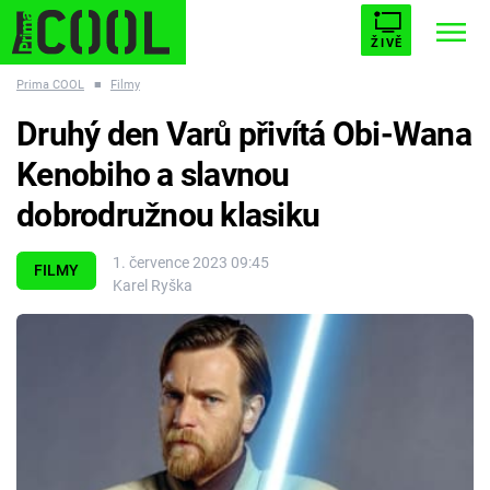
ŽIVĚ
Prima COOL
■
Filmy
STARHOUSE
BUFFY, PŘEMOŽITELKA UPÍRŮ
Trendy:
Druhý den Varů přivítá Obi-Wana
ESCAPE
PLNEJ KOTEL
AVENGERS 5
Kenobiho a slavnou
dobrodružnou klasiku
1. července 2023 09:45
FILMY
Karel Ryška
Témata
Filmy
Seriály
Hry