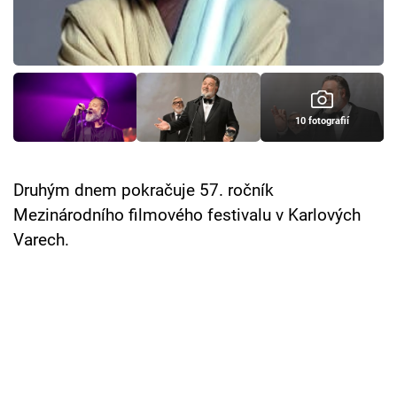
Cool Esport
Pořady
TV Program
10 fotografií
Sledujte prima+
Druhým dnem pokračuje 57. ročník
Přihlášení
Mezinárodního filmového festivalu v Karlových
Varech.
Sledujte nás