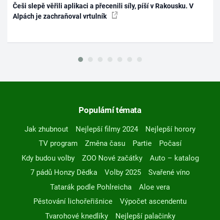
Češi slepě věřili aplikaci a přecenili síly, píší v Rakousku. V
Alpách je zachraňoval vrtulník
Populární témata
Jak zhubnout
Nejlepší filmy 2024
Nejlepší horory
TV program
Změna času
Partie
Počasí
Kdy budou volby
ZOO Nové začátky
Auto – katalog
7 pádů Honzy Dědka
Volby 2025
Svařené víno
Tatarák podle Pohlreicha
Aloe vera
Pěstování lichořeřišnice
Výpočet ascendentu
Tvarohové knedlíky
Nejlepší palačinky