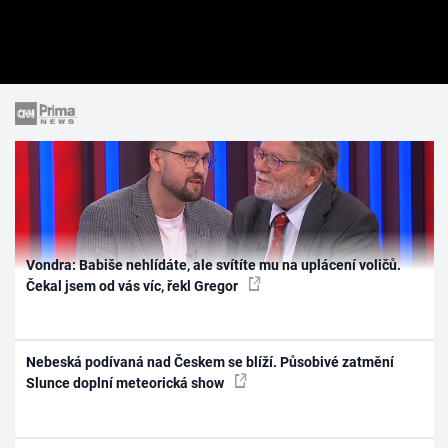
Vondra: Babiše nehlídáte, ale svítíte mu na uplácení voličů.
Čekal jsem od vás víc, řekl Gregor
Nebeská podívaná nad Českem se blíží. Působivé zatmění
Slunce doplní meteorická show