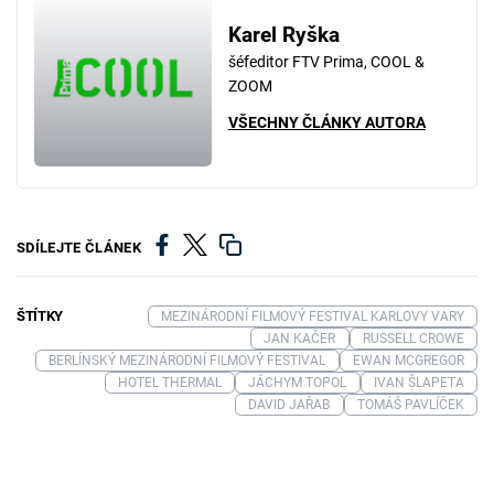
Karel Ryška
šéfeditor FTV Prima, COOL &
ZOOM
VŠECHNY ČLÁNKY AUTORA
SDÍLEJTE ČLÁNEK
ŠTÍTKY
MEZINÁRODNÍ FILMOVÝ FESTIVAL KARLOVY VARY
JAN KAČER
RUSSELL CROWE
BERLÍNSKÝ MEZINÁRODNÍ FILMOVÝ FESTIVAL
EWAN MCGREGOR
HOTEL THERMAL
JÁCHYM TOPOL
IVAN ŠLAPETA
DAVID JAŘAB
TOMÁŠ PAVLÍČEK