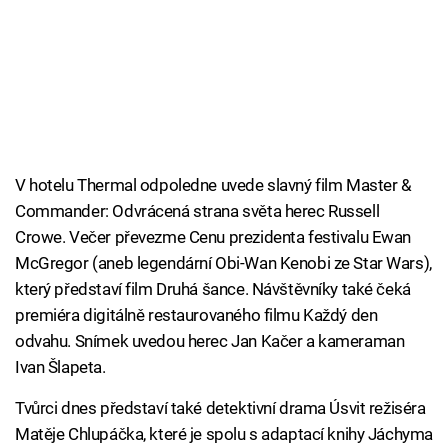
V hotelu Thermal odpoledne uvede slavný film Master &
Commander: Odvrácená strana světa herec Russell
Crowe. Večer převezme Cenu prezidenta festivalu Ewan
McGregor (aneb legendární Obi-Wan Kenobi ze Star Wars),
který představí film Druhá šance. Návštěvníky také čeká
premiéra digitálně restaurovaného filmu Každý den
odvahu. Snímek uvedou herec Jan Kačer a kameraman
Ivan Šlapeta.
Tvůrci dnes představí také detektivní drama Úsvit režiséra
Matěje Chlupáčka, které je spolu s adaptací knihy Jáchyma