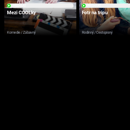
PŘEHRÁT
PŘEHRÁT
Mezi COOLky
Fotr na tripu
Komedie / Zábavný
Rodinný / Cestopisný