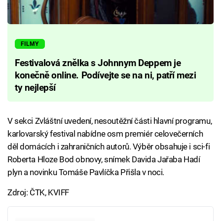
FILMY
Festivalová znělka s Johnnym Deppem je
konečně online. Podívejte se na ni, patří mezi
ty nejlepší
V sekci Zvláštní uvedení, nesoutěžní části hlavní programu,
karlovarský festival nabídne osm premiér celovečerních
děl domácích i zahraničních autorů. Výběr obsahuje i sci-fi
Roberta Hloze Bod obnovy, snímek Davida Jařaba Hadí
plyn a novinku Tomáše Pavlíčka Přišla v noci.
Zdroj: ČTK, KVIFF