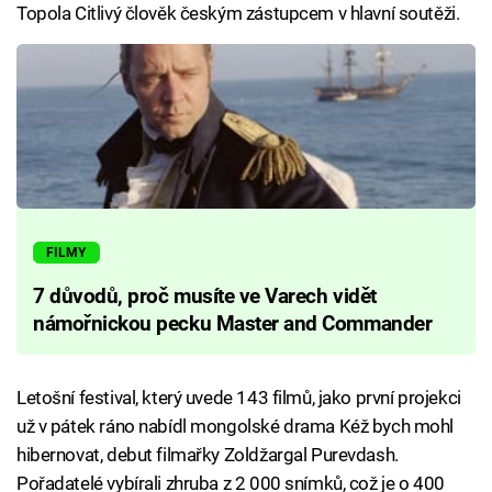
Topola Citlivý člověk českým zástupcem v hlavní soutěži.
FILMY
7 důvodů, proč musíte ve Varech vidět
námořnickou pecku Master and Commander
Letošní festival, který uvede 143 filmů, jako první projekci
už v pátek ráno nabídl mongolské drama Kéž bych mohl
hibernovat, debut filmařky Zoldžargal Purevdash.
Pořadatelé vybírali zhruba z 2 000 snímků, což je o 400