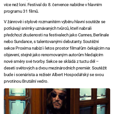
více než loni. Festival do 8. července nabídne v hlavním
programu 31 filmů.
V žánrově i stylově rozmanitém výběru hlavní soutěže se
potkávají snímky uznávaných tvůrců, kteří nabrali
předchozí zkušenosti na festivalech jako Cannes, Berlinale
nebo Sundance, s talentovanými debutanty. Soutěžní
sekce Proxima nabízí i letos prostor filmařům čekajícím na
objevení, stejně jako renomovaným autorům hledajícím
nové směry své tvorby. Sekce se skládá z tuctu děl –
deseti světových a dvou mezinárodních premiér. Soutěžit
bude i scenárista a režisér Albert Hospodářský se svou
prvotinou Brutální vedro.