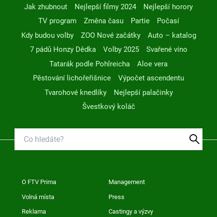
Jak zhubnout
Nejlepší filmy 2024
Nejlepší horory
TV program
Změna času
Partie
Počasí
Kdy budou volby
ZOO Nové začátky
Auto – katalog
7 pádů Honzy Dědka
Volby 2025
Svařené víno
Tatarák podle Pohlreicha
Aloe vera
Pěstování lichořeřišnice
Výpočet ascendentu
Tvarohové knedlíky
Nejlepší palačinky
Švestkový koláč
O FTV Prima
Management
Volná místa
Press
Reklama
Castingy a výzvy