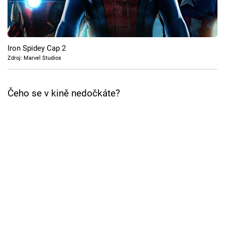
Cool Esport
Pořady
Iron Spidey Cap 2
TV Program
Zdroj: Marvel Studios
Sledujte prima+
Čeho se v kině nedočkáte?
Přihlášení
Sledujte nás