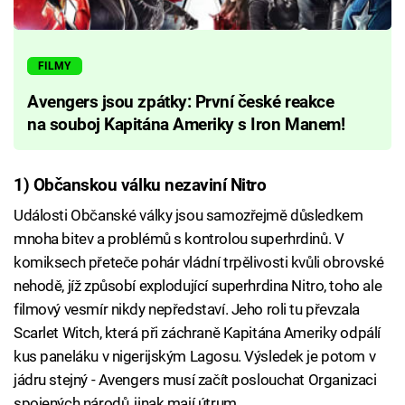
FILMY
Avengers jsou zpátky: První české reakce
na souboj Kapitána Ameriky s Iron Manem!
1) Občanskou válku nezaviní Nitro
Události Občanské války jsou samozřejmě důsledkem
mnoha bitev a problémů s kontrolou superhrdinů. V
komiksech přeteče pohár vládní trpělivosti kvůli obrovské
nehodě, jíž způsobí explodující superhrdina Nitro, toho ale
filmový vesmír nikdy nepředstaví. Jeho roli tu převzala
Scarlet Witch, která při záchraně Kapitána Ameriky odpálí
kus paneláku v nigerijským Lagosu. Výsledek je potom v
jádru stejný - Avengers musí začít poslouchat Organizaci
spojených národů, jinak mají útrum.