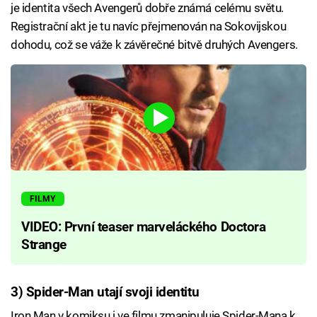
je identita všech Avengerů dobře známá celému světu.
Registrační akt je tu navíc přejmenován na Sokovijskou
dohodu, což se váže k závěrečné bitvě druhých Avengers.
FILMY
VIDEO: První teaser marveláckého Doctora
Strange
3) Spider-Man utají svoji identitu
Iron Man v komiksu i ve filmu zmanipuluje Spider-Mana k