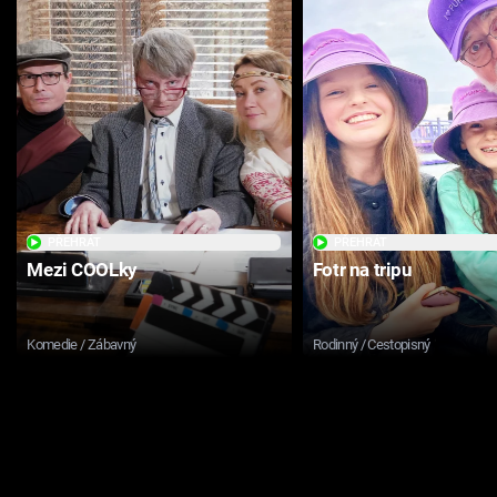
PŘEHRÁT
PŘEHRÁT
Mezi COOLky
Fotr na tripu
Komedie / Zábavný
Rodinný / Cestopisný