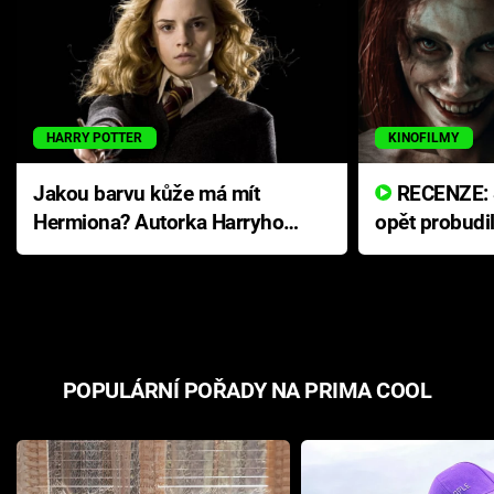
HARRY POTTER
KINOFILMY
Jakou barvu kůže má mít
RECENZE: Smrtelné zlo se
Hermiona? Autorka Harryho
opět probudi
Pottera přišla s ráznou
přichází s n
odpovědí
hororovou n
POPULÁRNÍ POŘADY NA PRIMA COOL