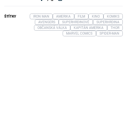
ŠTÍTKY
IRON MAN
AMERIKA
FILM
KINO
KOMIKS
AVENGERS
SUPERHRDINOVÉ
SUPERHRDINA
OBČANSKÁ VÁLKA
KAPITÁN AMERIKA
THOR
MARVEL COMICS
SPIDER-MAN