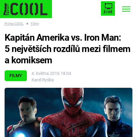
ŽIVĚ
Prima COOL
■
Filmy
STARHOUSE
BUFFY, PŘEMOŽITELKA UPÍRŮ
Trendy:
Kapitán Amerika vs. Iron Man:
ESCAPE
PLNEJ KOTEL
AVENGERS 5
5 největších rozdílů mezi filmem
a komiksem
4. května 2016 18:04
FILMY
Karel Ryška
Témata
Filmy
Seriály
Hry