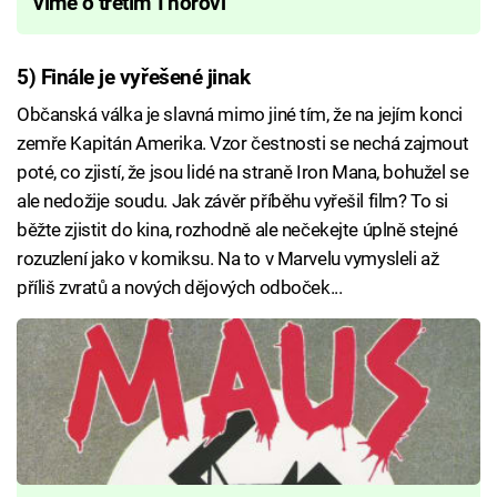
víme o třetím Thorovi
5) Finále je vyřešené jinak
Občanská válka je slavná mimo jiné tím, že na jejím konci
zemře Kapitán Amerika. Vzor čestnosti se nechá zajmout
poté, co zjistí, že jsou lidé na straně Iron Mana, bohužel se
ale nedožije soudu. Jak závěr příběhu vyřešil film? To si
běžte zjistit do kina, rozhodně ale nečekejte úplně stejné
rozuzlení jako v komiksu. Na to v Marvelu vymysleli až
příliš zvratů a nových dějových odboček...