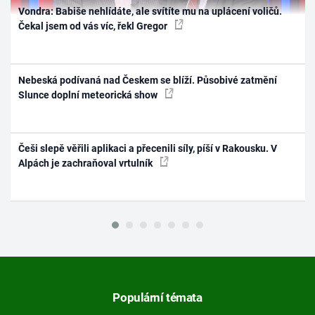
Vondra: Babiše nehlídáte, ale svítíte mu na uplácení voličů.
Čekal jsem od vás víc, řekl Gregor
Nebeská podívaná nad Českem se blíží. Působivé zatmění
Slunce doplní meteorická show
Češi slepě věřili aplikaci a přecenili síly, píší v Rakousku. V
Alpách je zachraňoval vrtulník
Populární témata