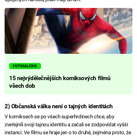
FOTOGALERIE
15 nejvýdělečnějších komiksových filmů
všech dob
2) Občanská válka není o tajných identitách
V komiksech se po všech superhrdinech chce, aby
zveřejnili svoji tajnou identitu a začali se zodpovídat vyšší
instanci. Ve filmu se hraje jen o to druhé, zejména proto, že