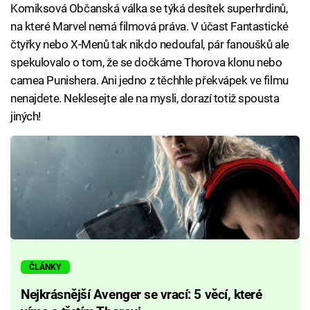
Komiksová Občanská válka se týká desítek superhrdinů,
na které Marvel nemá filmová práva. V účast Fantastické
čtyřky nebo X-Menů tak nikdo nedoufal, pár fanoušků ale
spekulovalo o tom, že se dočkáme Thorova klonu nebo
camea Punishera. Ani jedno z těchhle překvápek ve filmu
nenajdete. Neklesejte ale na mysli, dorazí totiž spousta
jiných!
ČLÁNKY
Nejkrásnější Avenger se vrací: 5 věcí, které