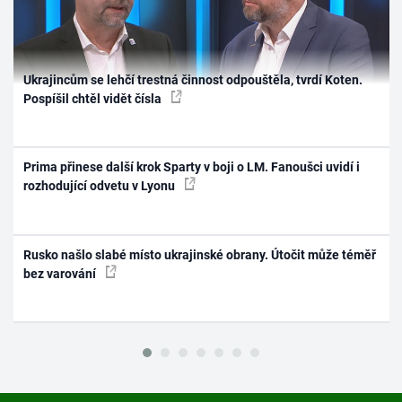
Ukrajincům se lehčí trestná činnost odpouštěla, tvrdí Koten.
Pospíšil chtěl vidět čísla
Prima přinese další krok Sparty v boji o LM. Fanoušci uvidí i
rozhodující odvetu v Lyonu
Rusko našlo slabé místo ukrajinské obrany. Útočit může téměř
bez varování