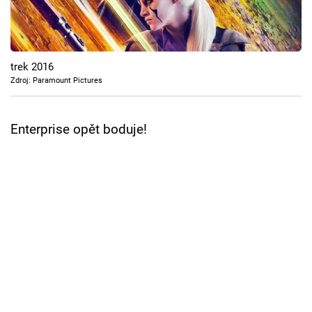
Cool Esport
Pořady
trek 2016
TV Program
Zdroj: Paramount Pictures
Sledujte prima+
Enterprise opět boduje!
Přihlášení
Sledujte nás