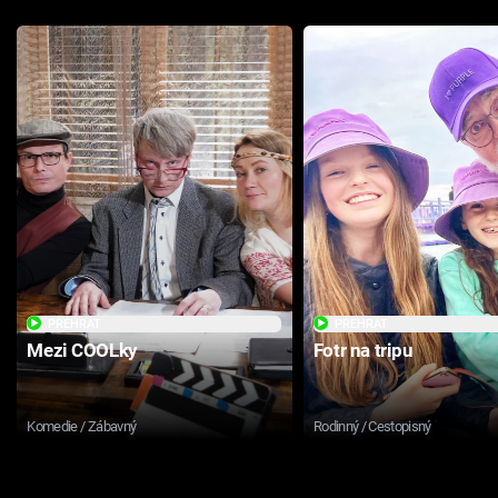
PŘEHRÁT
PŘEHRÁT
Mezi COOLky
Fotr na tripu
Komedie / Zábavný
Rodinný / Cestopisný