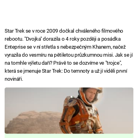
Star Trek se v roce 2009 dočkal chváleného filmového
rebootu. "Dvojka" dorazila o 4 roky později a posádka
Enteprise se v ní střetla s nebezpečným Khanem, načež
vyrazila do vesmíru na pětiletou průzkumnou misi. Jak se jí
na tomhle výletu daří? Právě to se dozvíme ve "trojce",
která se jmenuje Star Trek: Do temnoty a už jí viděli první
novináři.