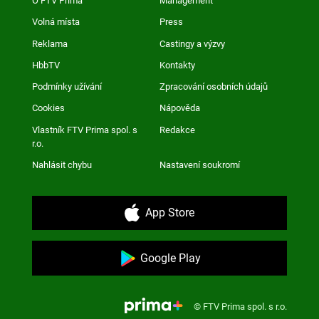
O FTV Prima
Management
Volná místa
Press
Reklama
Castingy a výzvy
HbbTV
Kontakty
Podmínky užívání
Zpracování osobních údajů
Cookies
Nápověda
Vlastník FTV Prima spol. s
Redakce
r.o.
Nahlásit chybu
Nastavení soukromí
App Store
Google Play
© FTV Prima spol. s r.o.