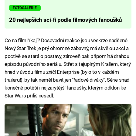
FOTOGALERIE
20 nejlepších sci-fi podle filmových fanoušků
Co na film říkají? Dosavadní reakce jsou veskrze nadšené.
Nový Star Trek je prý ohromně zábavný, má skvělou akci a
poctivě se stará o postavy, zároveň pak připomíná drahou
epizodu původního seriálu. Střet s tajuplným Krallem, který
hned v úvodu filmu zničí Enterprise (bylo to v každém
traileru!), by tak neměl bavit jen "řadové diváky". Série snad
konečně potěší i nejzarytější fanoušky, kterým odklon ke
Star Wars příliš nesedl.