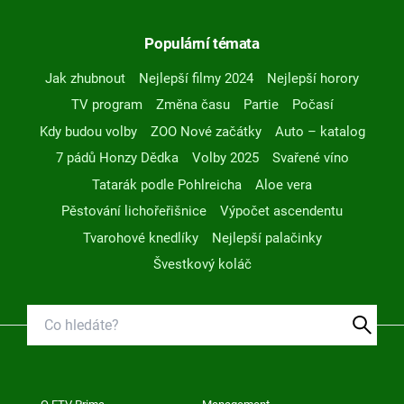
Populární témata
Jak zhubnout
Nejlepší filmy 2024
Nejlepší horory
TV program
Změna času
Partie
Počasí
Kdy budou volby
ZOO Nové začátky
Auto – katalog
7 pádů Honzy Dědka
Volby 2025
Svařené víno
Tatarák podle Pohlreicha
Aloe vera
Pěstování lichořeřišnice
Výpočet ascendentu
Tvarohové knedlíky
Nejlepší palačinky
Švestkový koláč