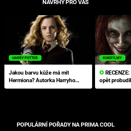
NÁVRHY PRO VÁS
HARRY POTTER
KINOFILMY
Jakou barvu kůže má mít
RECENZE: Smrtelné zlo se
Hermiona? Autorka Harryho
opět probudi
Pottera přišla s ráznou
přichází s n
odpovědí
hororovou n
POPULÁRNÍ POŘADY NA PRIMA COOL