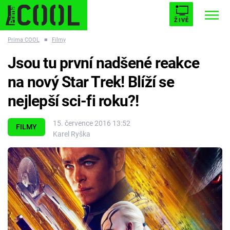
ŽIVĚ
Prima COOL
■
Filmy
STARHOUSE
BUFFY, PŘEMOŽITELKA UPÍRŮ
Trendy:
Jsou tu první nadšené reakce
ESCAPE
PLNEJ KOTEL
AVENGERS 5
na nový Star Trek! Blíží se
nejlepší sci-fi roku?!
15. července 2016 13:52
FILMY
Karel Ryška
Témata
Filmy
Seriály
Hry