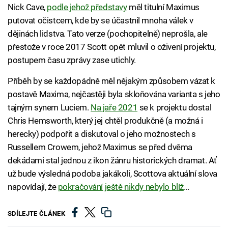
Nick Cave,
podle jehož představy
měl titulní Maximus
putovat očistcem, kde by se účastnil mnoha válek v
dějinách lidstva. Tato verze (pochopitelně) neprošla, ale
přestože v roce 2017 Scott opět mluvil o oživení projektu,
postupem času zprávy zase utichly.
Příběh by se každopádně měl nějakým způsobem vázat k
postavě Maxima, nejčastěji byla skloňována varianta s jeho
tajným synem Luciem.
Na jaře 2021
se k projektu dostal
Chris Hemsworth, který jej chtěl produkčně (a možná i
herecky) podpořit a diskutoval o jeho možnostech s
Russellem Crowem, jehož Maximus se před dvěma
dekádami stal jednou z ikon žánru historických dramat. Ať
už bude výsledná podoba jakákoli, Scottova aktuální slova
napovídají, že
pokračování ještě nikdy nebylo blíž
…
SDÍLEJTE ČLÁNEK