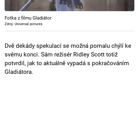
Cool Esport
Fotka z filmu Gladiátor
Pořady
Zdroj: Universal pictures
TV Program
Dvě dekády spekulací se možná pomalu chýlí ke
Sledujte prima+
svému konci. Sám režisér Ridley Scott totiž
potvrdil, jak to aktuálně vypadá s pokračováním
Přihlášení
Gladiátora.
Sledujte nás