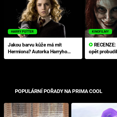
HARRY POTTER
KINOFILMY
Jakou barvu kůže má mít
RECENZE: Smrtelné zlo se
Hermiona? Autorka Harryho
opět probudi
Pottera přišla s ráznou
přichází s n
odpovědí
hororovou n
POPULÁRNÍ POŘADY NA PRIMA COOL