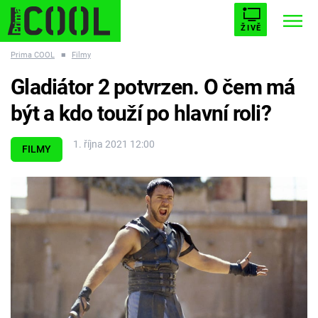
ŽIVĚ
Prima COOL
■
Filmy
STARHOUSE
BUFFY, PŘEMOŽITELKA UPÍRŮ
Trendy:
Gladiátor 2 potvrzen. O čem má
ESCAPE
PLNEJ KOTEL
AVENGERS 5
být a kdo touží po hlavní roli?
1. října 2021 12:00
FILMY
Témata
Filmy
Seriály
Hry