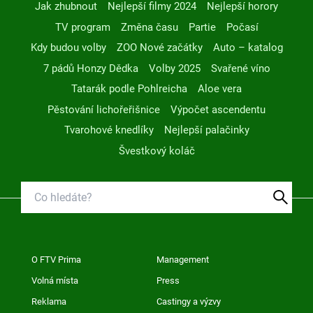
Jak zhubnout
Nejlepší filmy 2024
Nejlepší horory
TV program
Změna času
Partie
Počasí
Kdy budou volby
ZOO Nové začátky
Auto – katalog
7 pádů Honzy Dědka
Volby 2025
Svařené víno
Tatarák podle Pohlreicha
Aloe vera
Pěstování lichořeřišnice
Výpočet ascendentu
Tvarohové knedlíky
Nejlepší palačinky
Švestkový koláč
O FTV Prima
Management
Volná místa
Press
Reklama
Castingy a výzvy