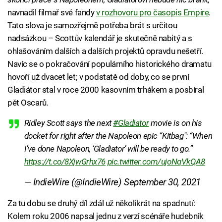
navnadil filmař své fandy
v rozhovoru pro časopis Empire
.
Tato slova je samozřejmě potřeba brát s určitou
nadsázkou – Scottův kalendář je skutečně nabitý a s
ohlašováním dalších a dalších projektů opravdu nešetří.
Navíc se o pokračování populárního historického dramatu
hovoří už dvacet let; v podstatě od doby, co se první
Gladiátor stal v roce 2000 kasovním trhákem a posbíral
pět Oscarů.
Ridley Scott says the next
#Gladiator
movie is on his
docket for right after the Napoleon epic “Kitbag": “When
I’ve done Napoleon, ‘Gladiator’ will be ready to go.”
https://t.co/8XjwGrhx76
pic.twitter.com/ujoNqVkQA8
— IndieWire (@IndieWire)
September 30, 2021
Za tu dobu se druhý díl zdál už několikrát na spadnutí:
Kolem roku 2006 napsal jednu z verzí scénáře hudebník