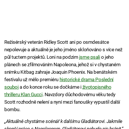
Režisérský veterán Ridley Scott ani po osmdesátce
nepolevuje a aktuálně je jeho jméno skloňováno s více než
půl tuctem projektů. Loni na podzim
jsme psali
o jeho
plánech se zfilmováním Napoleona, jehož si v chystaném
snímku Kitbag zahraje Joaquin Phoenix. Na benátském
festivalu už mělo premiéru
historické drama Poslední
souboj
a do konce roku se dočkáme i
životopisného
thrilleru Klan Gucci
. Navzdory důchodovému věku tedy
Scott rozhodně nelení a nyní mezi fanoušky vypustil další
bombu.
„Aktuálně chystáme scénář k dalšímu Gladiátorovi. Jakmile
skončí práce s Napoleonem, Gladiátorovi nebude nic bránit,“