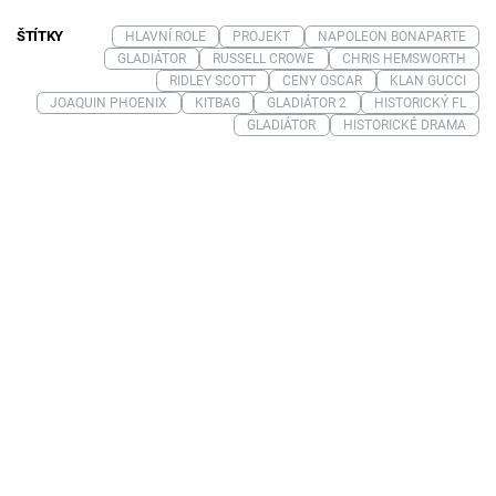
ŠTÍTKY
HLAVNÍ ROLE
PROJEKT
NAPOLEON BONAPARTE
GLADIÁTOR
RUSSELL CROWE
CHRIS HEMSWORTH
RIDLEY SCOTT
CENY OSCAR
KLAN GUCCI
JOAQUIN PHOENIX
KITBAG
GLADIÁTOR 2
HISTORICKÝ FL
GLADIÁTOR
HISTORICKÉ DRAMA