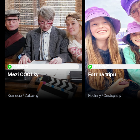
PŘEHRÁT
PŘEHRÁT
Mezi COOLky
Fotr na tripu
Komedie / Zábavný
Rodinný / Cestopisný