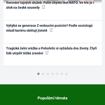
Varování tajných služeb: Putin chystá test NATO. Ve hře je i
útok na české sousedy
Vyhýbá se generace Z vedoucím pozicím? Podle sociologů
mladí kariéru obětují jistotě
Tragická čelní srážka u Pohořelic si vyžádala dva životy. Čtyři
lidé utrpěli těžká zranění
Populární témata