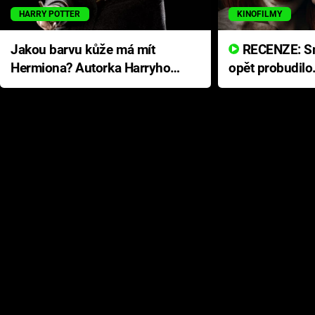
HARRY POTTER
KINOFILMY
Jakou barvu kůže má mít
RECENZE: Smrtelné zlo se
Hermiona? Autorka Harryho
opět probudilo
Pottera přišla s ráznou
přichází s neo
odpovědí
hororovou nab