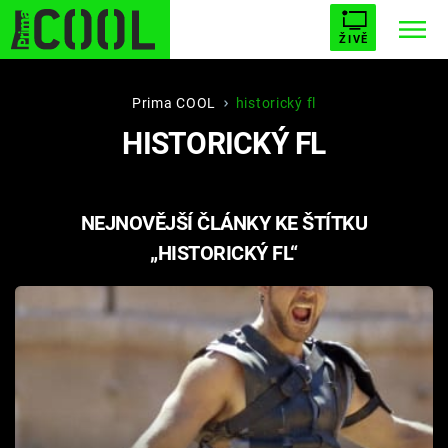
ŽIVĚ
STARHOUSE
BUFFY, PŘEMOŽITELKA UPÍRŮ
Trendy:
Prima COOL
historický fl
HISTORICKÝ FL
ESCAPE
PLNEJ KOTEL
AVENGERS 5
NEJNOVĚJŠÍ ČLÁNKY KE ŠTÍTKU
„HISTORICKÝ FL“
Témata
Filmy
Seriály
Hry