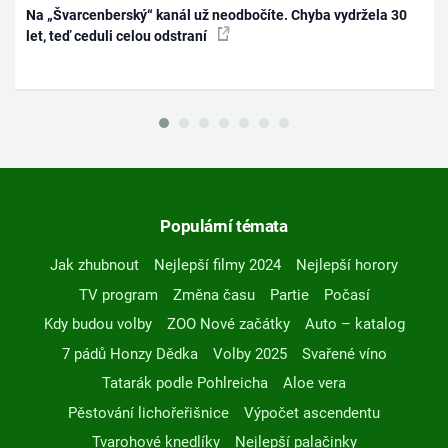
Na „Švarcenberský“ kanál už neodbočíte. Chyba vydržela 30
let, teď ceduli celou odstraní
Populární témata
Jak zhubnout
Nejlepší filmy 2024
Nejlepší horory
TV program
Změna času
Partie
Počasí
Kdy budou volby
ZOO Nové začátky
Auto – katalog
7 pádů Honzy Dědka
Volby 2025
Svařené víno
Tatarák podle Pohlreicha
Aloe vera
Pěstování lichořeřišnice
Výpočet ascendentu
Tvarohové knedlíky
Nejlepší palačinky