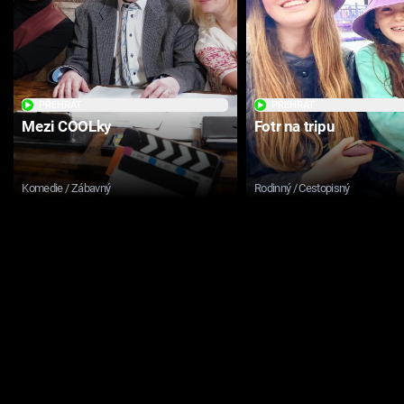
PŘEHRÁT
PŘEHRÁT
Mezi COOLky
Fotr na tripu
Komedie / Zábavný
Rodinný / Cestopisný