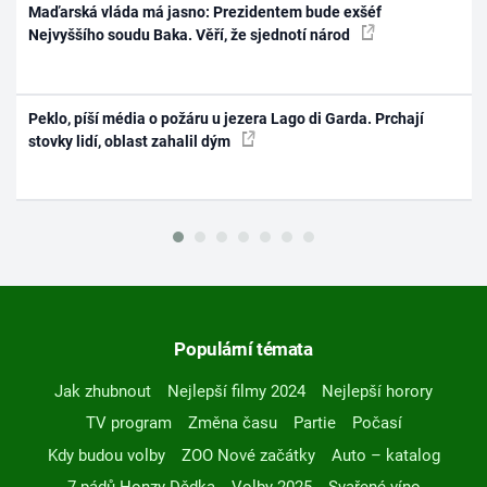
Maďarská vláda má jasno: Prezidentem bude exšéf
Nejvyššího soudu Baka. Věří, že sjednotí národ
Peklo, píší média o požáru u jezera Lago di Garda. Prchají
stovky lidí, oblast zahalil dým
Populární témata
Jak zhubnout
Nejlepší filmy 2024
Nejlepší horory
TV program
Změna času
Partie
Počasí
Kdy budou volby
ZOO Nové začátky
Auto – katalog