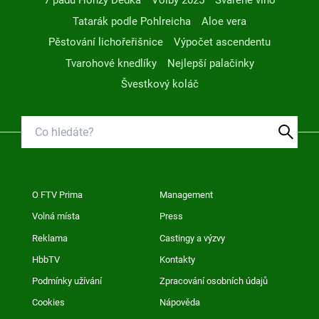
7 pádů Honzy Dědka
Volby 2025
Svařené víno
Tatarák podle Pohlreicha
Aloe vera
Pěstování lichořeřišnice
Výpočet ascendentu
Tvarohové knedlíky
Nejlepší palačinky
Švestkový koláč
O FTV Prima
Management
Volná místa
Press
Reklama
Castingy a výzvy
HbbTV
Kontakty
Podmínky užívání
Zpracování osobních údajů
Cookies
Nápověda