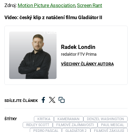
Zdroj:
Motion Picture Association
,
Screen Rant
Video: český klip z natáčení filmu Gladiátor II
Failed to fetch
Radek Londin
redaktor FTV Prima
VŠECHNY ČLÁNKY AUTORA
SDÍLEJTE ČLÁNEK
ŠTÍTKY
KRITIKA
KAMERAMAN
DENZEL WASHINGTON
RIDLEY SCOTT
FILMOVÉ ZAJÍMAVOSTI
PAUL MESCAL
PEDRO PASCAL
GLADIÁTOR 2
FILMOVÉ ZÁKULISÍ