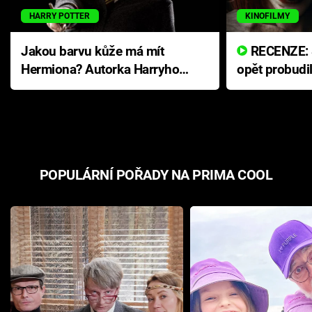
HARRY POTTER
KINOFILMY
Jakou barvu kůže má mít
RECENZE: Smrtelné zlo se
Hermiona? Autorka Harryho
opět probudi
Pottera přišla s ráznou
přichází s n
odpovědí
hororovou n
POPULÁRNÍ POŘADY NA PRIMA COOL