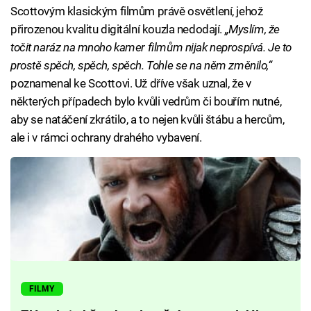
Scottovým klasickým filmům právě osvětlení, jehož
přirozenou kvalitu digitální kouzla nedodají.
„Myslím, že
točit naráz na mnoho kamer filmům nijak neprospívá. Je to
prostě spěch, spěch, spěch. Tohle se na něm změnilo,“
poznamenal ke Scottovi. Už dříve však uznal, že v
některých případech bylo kvůli vedrům či bouřím nutné,
aby se natáčení zkrátilo, a to nejen kvůli štábu a hercům,
ale i v rámci ochrany drahého vybavení.
FILMY