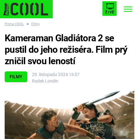
ŽIVĚ
Prima COOL
■
Filmy
STARHOUSE
BUFFY, PŘEMOŽITELKA UPÍRŮ
Trendy:
Kameraman Gladiátora 2 se
ESCAPE
PLNEJ KOTEL
AVENGERS 5
pustil do jeho režiséra. Film prý
zničil svou leností
29. listopadu 2024 16:07
FILMY
Radek Londin
Témata
Filmy
Seriály
Hry