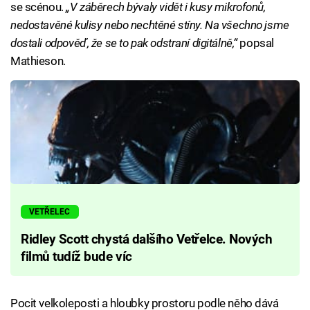
se scénou.
„V záběrech bývaly vidět i kusy mikrofonů,
nedostavěné kulisy nebo nechtěné stíny. Na všechno jsme
dostali odpověď, že se to pak odstraní digitálně,“
popsal
Mathieson.
VETŘELEC
Ridley Scott chystá dalšího Vetřelce. Nových
filmů tudíž bude víc
Pocit velkoleposti a hloubky prostoru podle něho dává