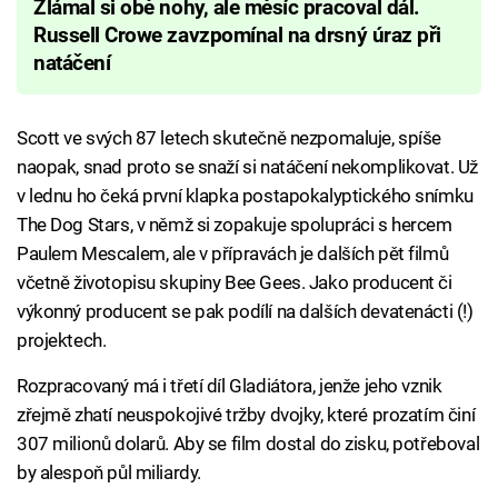
Zlámal si obě nohy, ale měsíc pracoval dál.
Russell Crowe zavzpomínal na drsný úraz při
natáčení
Scott ve svých 87 letech skutečně nezpomaluje, spíše
naopak, snad proto se snaží si natáčení nekomplikovat. Už
v lednu ho čeká první klapka postapokalyptického snímku
The Dog Stars, v němž si zopakuje spolupráci s hercem
Paulem Mescalem, ale v přípravách je dalších pět filmů
včetně životopisu skupiny Bee Gees. Jako producent či
výkonný producent se pak podílí na dalších devatenácti (!)
projektech.
Rozpracovaný má i třetí díl Gladiátora, jenže jeho vznik
zřejmě zhatí neuspokojivé tržby dvojky, které prozatím činí
307 milionů dolarů. Aby se film dostal do zisku, potřeboval
by alespoň půl miliardy.