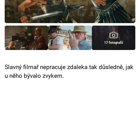
Cool Esport
Pořady
TV Program
17 fotografií
Sledujte prima+
Slavný filmař nepracuje zdaleka tak důsledně, jak
Přihlášení
u něho bývalo zvykem.
Sledujte nás