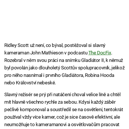
Ridley Scott už není, co býval, postěžoval si slavný
kameraman John Mathieson v podcastu
The DocFix
.
Rozebral v něm svou práci na snímku Gladiátor II, k němuž
byl povolán jako dlouholetý Scottův spolupracovník, jelikož
pro něho nasnímal i prvního Gladiátora, Robina Hooda
nebo Království nebeské.
Slavný režisér se prý při natáčení choval velice líně a chtěl
mít hlavně všechno rychle za sebou. Kdysi každý záběr
pečlivě komponoval a soustředil se na osvětlení, tentokrát
používal vždy více kamer, což je sice časově efektivní, ale
neumožňuje to kameramanovi a osvětlovačům pracovat