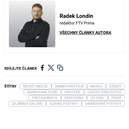
Radek Londin
redaktor FTV Prima
VŠECHNY ČLÁNKY AUTORA
SDÍLEJTE ČLÁNEK
ŠTÍTKY
MICKEY MOUSE
ANIMOVANÝ FILM
MASKA
DISNEY
ANIMOVANÉ FILMY
FANTAZIE
LEDOVÉ KRÁLOVSTVÍ
PROTAGONISTA
GEEKOVINA
LVÍ KRÁL
PIXAR
ZAJÍMAVÁ GALERIE
SLAVNÉ POSTAVY
ANIMOVANÉ POSTAVY