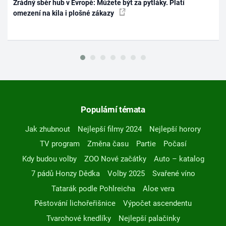
Zrádný sběr hub v Evropě: Můžete být za pytláky. Platí
omezení na kila i plošné zákazy
Populární témata
Jak zhubnout
Nejlepší filmy 2024
Nejlepší horory
TV program
Změna času
Partie
Počasí
Kdy budou volby
ZOO Nové začátky
Auto – katalog
7 pádů Honzy Dědka
Volby 2025
Svařené víno
Tatarák podle Pohlreicha
Aloe vera
Pěstování lichořeřišnice
Výpočet ascendentu
Tvarohové knedlíky
Nejlepší palačinky