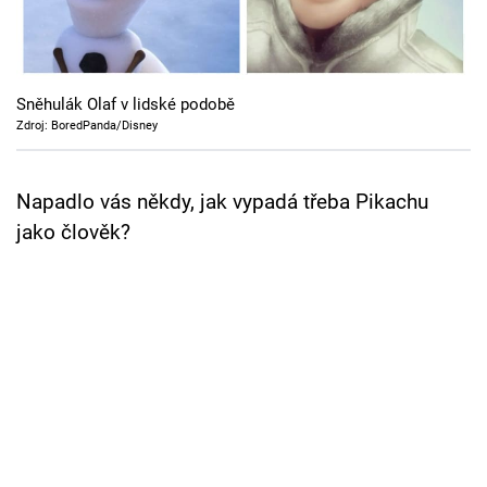
Cool Esport
Pořady
Sněhulák Olaf v lidské podobě
TV Program
Zdroj: BoredPanda/Disney
Sledujte prima+
Napadlo vás někdy, jak vypadá třeba Pikachu
jako člověk?
Přihlášení
Sledujte nás