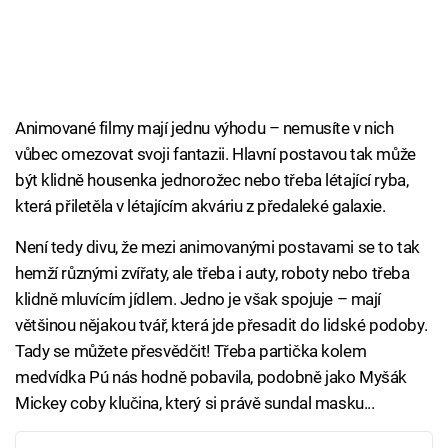
Animované filmy mají jednu výhodu – nemusíte v nich
vůbec omezovat svoji fantazii. Hlavní postavou tak může
být klidně housenka jednorožec nebo třeba létající ryba,
která přiletěla v létajícím akváriu z předaleké galaxie.
Není tedy divu, že mezi animovanými postavami se to tak
hemží různými zvířaty, ale třeba i auty, roboty nebo třeba
klidně mluvícím jídlem. Jedno je však spojuje – mají
většinou nějakou tvář, která jde přesadit do lidské podoby.
Tady se můžete přesvědčit! Třeba partička kolem
medvídka Pú nás hodně pobavila, podobně jako Myšák
Mickey coby klučina, který si právě sundal masku...