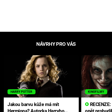
NÁVRHY PRO VÁS
HARRY POTTER
KINOFILMY
Jakou barvu kůže má mít
RECENZE: Smrtelné zlo se
Hermiona? Autorka Harryho
opět probudi