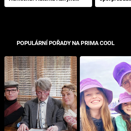
Pottera přišla s ráznou
přichází s n
odpovědí
hororovou n
POPULÁRNÍ POŘADY NA PRIMA COOL