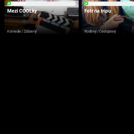
PŘEHRÁT
PŘEHRÁT
Mezi COOLky
Fotr na tripu
Komedie / Zábavný
Rodinný / Cestopisný