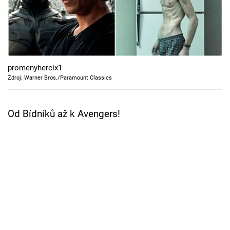
Cool Esport
Pořady
TV Program
promenyhercix1
Zdroj: Warner Bros./Paramount Classics
Sledujte prima+
Od Bídníků až k Avengers!
Přihlášení
Sledujte nás