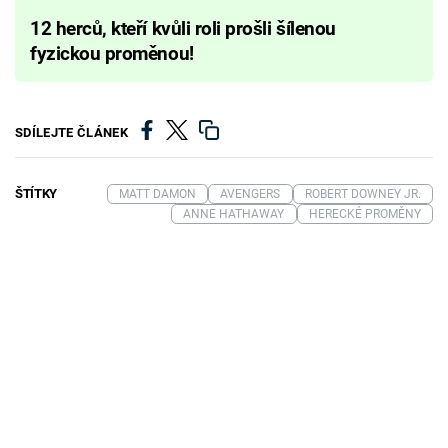
12 herců, kteří kvůli roli prošli šílenou
fyzickou proměnou!
SDÍLEJTE ČLÁNEK
ŠTÍTKY
MATT DAMON
AVENGERS
ROBERT DOWNEY JR.
ANNE HATHAWAY
HERECKÉ PROMĚNY