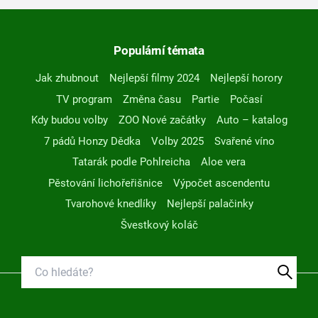
Populární témata
Jak zhubnout
Nejlepší filmy 2024
Nejlepší horory
TV program
Změna času
Partie
Počasí
Kdy budou volby
ZOO Nové začátky
Auto – katalog
7 pádů Honzy Dědka
Volby 2025
Svařené víno
Tatarák podle Pohlreicha
Aloe vera
Pěstování lichořeřišnice
Výpočet ascendentu
Tvarohové knedlíky
Nejlepší palačinky
Švestkový koláč