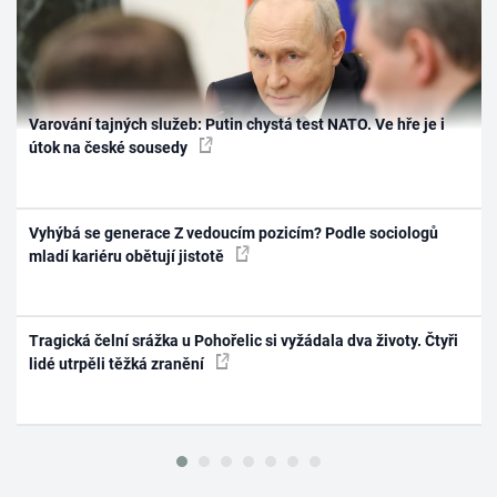
Varování tajných služeb: Putin chystá test NATO. Ve hře je i
útok na české sousedy
Vyhýbá se generace Z vedoucím pozicím? Podle sociologů
mladí kariéru obětují jistotě
Tragická čelní srážka u Pohořelic si vyžádala dva životy. Čtyři
lidé utrpěli těžká zranění