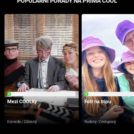
POPULÁRNÍ POŘADY NA PRIMA COOL
PŘEHRÁT
PŘEHRÁT
Mezi COOLky
Fotr na tripu
Komedie / Zábavný
Rodinný / Cestopisný