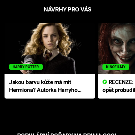
NÁVRHY PRO VÁS
HARRY POTTER
KINOFILMY
Jakou barvu kůže má mít
RECENZE: Smrtelné zlo se
Hermiona? Autorka Harryho
opět probudi
Pottera přišla s ráznou
přichází s n
odpovědí
hororovou n