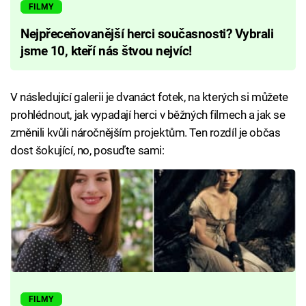
FILMY
Nejpřeceňovanější herci současnosti? Vybrali
jsme 10, kteří nás štvou nejvíc!
V následující galerii je dvanáct fotek, na kterých si můžete
prohlédnout, jak vypadají herci v běžných filmech a jak se
změnili kvůli náročnějším projektům. Ten rozdíl je občas
dost šokující, no, posuďte sami:
FILMY