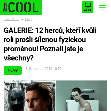
ŽIVĚ
Prima COOL
■
Filmy
STARHOUSE
BUFFY, PŘEMOŽITELKA UPÍRŮ
Trendy:
GALERIE: 12 herců, kteří kvůli
ESCAPE
PLNEJ KOTEL
AVENGERS 5
roli prošli šílenou fyzickou
proměnou! Poznali jste je
všechny?
Témata
3. listopadu 2016 10:59
FILMY
Filmy
Seriály
Hry