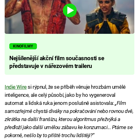
KINOFILMY
Nejšílenější akční film současnosti se
představuje v nářezovém traileru
Indie Wire
si rýpnul, že se příběh věnuje hrozbám umělé
inteligence, ale celý působí, jako by ho vygeneroval
automat a lidská ruka jenom poslušně asistovala:
„Film
samozřejmě chystá diváky na pokračování nebo rovnou dvě,
zkrátka na další franšízu, kterou algoritmus přežvýká a
předloží jako další umělou zábavu ke konzumaci... Ptáme se
pokorně, nešlo by to příště trochu lidštěji?“