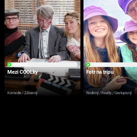
PŘEHRÁT
PŘEHRÁT
Mezi COOLky
Fotr na tripu
Komedie / Zábavný
Rodinný / Reality / Cestopisný