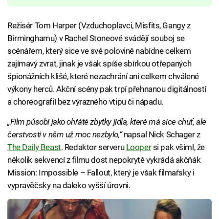
Režisér Tom Harper (Vzduchoplavci, Misfits, Gangy z
Birminghamu) v Rachel Stoneové svádějí souboj se
scénářem, který sice ve své polovině nabídne celkem
zajímavý zvrat, jinak je však spíše sbírkou otřepaných
špionážních klišé, které nezachrání ani celkem chválené
výkony herců. Akční scény pak trpí přehnanou digitálností
a choreografií bez výrazného vtipu či nápadu.
„Film působí jako ohřáté zbytky jídla, které má sice chuť, ale
čerstvosti v něm už moc nezbylo,“
napsal Nick Schager z
The Daily Beast
. Redaktor serveru
Looper
si pak všiml, že
několik sekvencí z filmu dost nepokrytě vykrádá akčňák
Mission: Impossible – Fallout, který je však filmařsky i
vypravěčsky na daleko vyšší úrovni.