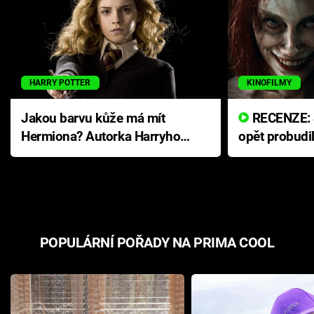
HARRY POTTER
KINOFILMY
Jakou barvu kůže má mít
RECENZE: Smrtelné zlo se
Hermiona? Autorka Harryho
opět probudi
Pottera přišla s ráznou
přichází s n
odpovědí
hororovou n
POPULÁRNÍ POŘADY NA PRIMA COOL