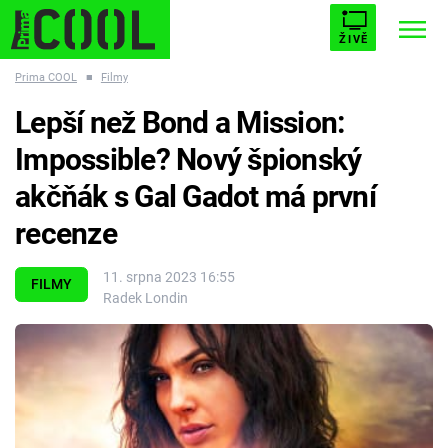
ŽIVĚ
Prima COOL
■
Filmy
STARHOUSE
BUFFY, PŘEMOŽITELKA UPÍRŮ
Trendy:
Lepší než Bond a Mission:
ESCAPE
PLNEJ KOTEL
AVENGERS 5
Impossible? Nový špionský
akčňák s Gal Gadot má první
recenze
Témata
11. srpna 2023 16:55
FILMY
Radek Londin
Filmy
Seriály
Hry