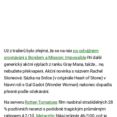
Už z trailerů bylo zřejmé, že se na nás
po odvážném
srovnávání s Bondem a Mission: Impossible
řítí další
generický akční výplach z ranku Gray Mana, takže... ne,
nebudete překvapeni. Akční novinka s názvem Rachel
Stoneová: Sázka na Srdce (v originále Heart of Stone) v
hlavní roli s Gal Gadot (Wonder Woman) nakonec dopadla
přesně podle očekávání.
Na serveru
Rotten Tomatoes
film nasbíral strašidelných 28
% pozitivních recenzí s podobně tragickým průměrným
ratingem 4,2/10.
Metacritic
hlásí průměr 46/100, což je