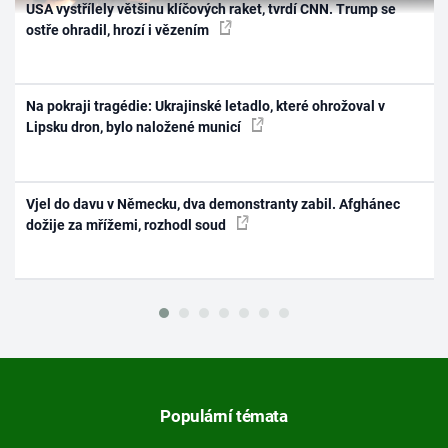
USA vystřílely většinu klíčových raket, tvrdí CNN. Trump se
ostře ohradil, hrozí i vězením
Na pokraji tragédie: Ukrajinské letadlo, které ohrožoval v
Lipsku dron, bylo naložené municí
Vjel do davu v Německu, dva demonstranty zabil. Afghánec
dožije za mřížemi, rozhodl soud
Populární témata