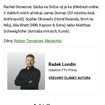
Rachel Stoneová: Sázka na Srdce už je ke zhlédnutí online.
V dalších rolích účinkují Jamie Dornan (50 odstínu šedi,
Anthropoid), Sophie Okonedo (Hotel Rwanda, Smrt na
Nilu), Alia Bhatt (RRR, Kapoor & Sons) nebo Matthias
Schweighöfer (Armáda mrtvých, Kursk).
Zdroj:
Rotten Tomatoes
,
Metacritic
Failed to fetch
Radek Londin
redaktor FTV Prima
VŠECHNY ČLÁNKY AUTORA