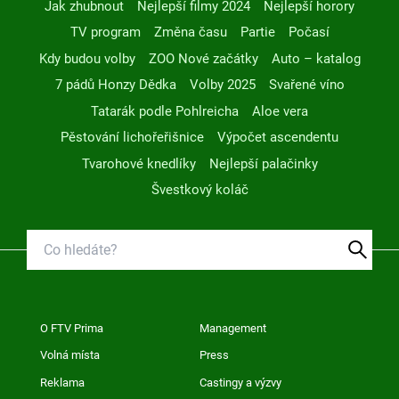
Jak zhubnout
Nejlepší filmy 2024
Nejlepší horory
TV program
Změna času
Partie
Počasí
Kdy budou volby
ZOO Nové začátky
Auto – katalog
7 pádů Honzy Dědka
Volby 2025
Svařené víno
Tatarák podle Pohlreicha
Aloe vera
Pěstování lichořeřišnice
Výpočet ascendentu
Tvarohové knedlíky
Nejlepší palačinky
Švestkový koláč
O FTV Prima
Management
Volná místa
Press
Reklama
Castingy a výzvy