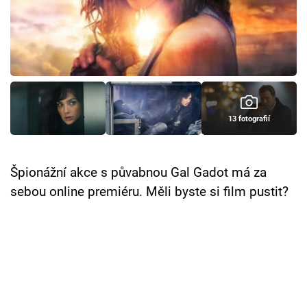
Cool Esport
Pořady
TV Program
Sledujte prima+
13 fotografií
Přihlášení
Špionážní akce s půvabnou Gal Gadot má za
sebou online premiéru. Měli byste si film pustit?
Sledujte nás