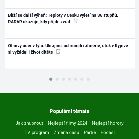
Blíží se další výheň: Teploty v Česku vyletí na 36 stupňů.
RADAR ukazuje, kdy přijde zvrat
Ohnivý úder v týlu: Ukrajinci ochromili rafinérie, útok v Kyjevě
si vyžádal i život dítěte
Populární témata
Jak zhubnout
Nejlepší filmy 2024
Nejlepší horory
TV program
Změna času
Partie
Počasí