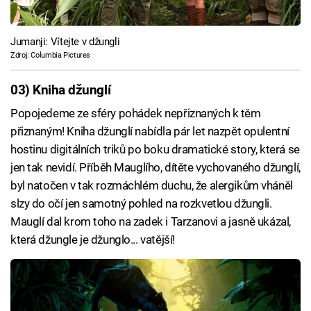
Jumanji: Vítejte v džungli
Zdroj: Columbia Pictures
03) Kniha džunglí
Popojedeme ze sféry pohádek nepřiznaných k těm
přiznaným! Kniha džunglí nabídla pár let nazpět opulentní
hostinu digitálních triků po boku dramatické story, která se
jen tak nevidí. Příběh Mauglího, dítěte vychovaného džunglí,
byl natočen v tak rozmáchlém duchu, že alergikům vháněl
slzy do očí jen samotný pohled na rozkvetlou džungli.
Mauglí dal krom toho na zadek i Tarzanovi a jasně ukázal,
která džungle je džunglo... vatější!