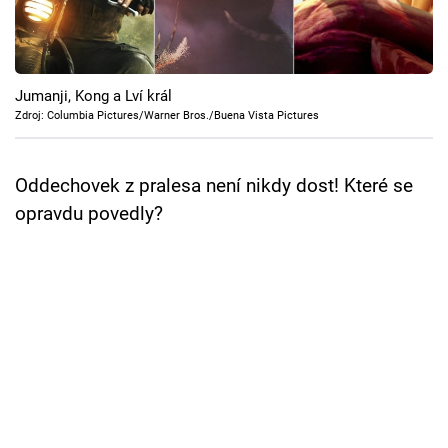
Cool Esport
Pořady
Jumanji, Kong a Lví král
TV Program
Zdroj: Columbia Pictures/Warner Bros./Buena Vista Pictures
Sledujte prima+
Oddechovek z pralesa není nikdy dost! Které se
opravdu povedly?
Přihlášení
Sledujte nás