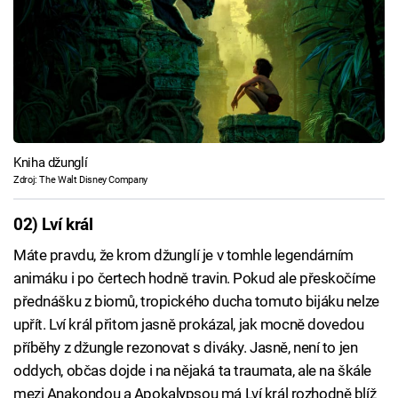
Kniha džunglí
Zdroj: The Walt Disney Company
02) Lví král
Máte pravdu, že krom džunglí je v tomhle legendárním
animáku i po čertech hodně travin. Pokud ale přeskočíme
přednášku z biomů, tropického ducha tomuto bijáku nelze
upřít. Lví král přitom jasně prokázal, jak mocně dovedou
příběhy z džungle rezonovat s diváky. Jasně, není to jen
oddych, občas dojde i na nějaká ta traumata, ale na škále
mezi Anakondou a Apokalypsou má Lví král rozhodně blíž