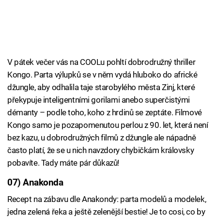
V pátek večer vás na COOLu pohltí dobrodružný thriller
Kongo. Parta výlupků se v něm vydá hluboko do africké
džungle, aby odhalila taje starobylého města Zinj, které
překypuje inteligentními gorilami anebo superčistými
démanty – podle toho, koho z hrdinů se zeptáte. Filmové
Kongo samo je pozapomenutou perlou z 90. let, která není
bez kazu, u dobrodružných filmů z džungle ale nápadně
často platí, že se u nich navzdory chybičkám královsky
pobavíte. Tady máte pár důkazů!
07) Anakonda
Recept na zábavu dle Anakondy: parta modelů a modelek,
jedna zelená řeka a ještě zelenější bestie! Je to cosi, co by