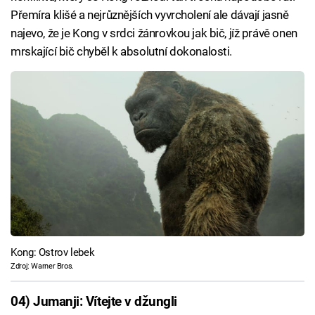
Přemíra klišé a nejrůznějších vyvrcholení ale dávají jasně
najevo, že je Kong v srdci žánrovkou jak bič, jíž právě onen
mrskající bič chyběl k absolutní dokonalosti.
Kong: Ostrov lebek
Zdroj: Warner Bros.
04) Jumanji: Vítejte v džungli