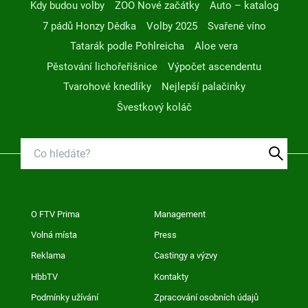
Kdy budou volby
ZOO Nové začátky
Auto – katalog
7 pádů Honzy Dědka
Volby 2025
Svařené víno
Tatarák podle Pohlreicha
Aloe vera
Pěstování lichořeřišnice
Výpočet ascendentu
Tvarohové knedlíky
Nejlepší palačinky
Švestkový koláč
O FTV Prima
Management
Volná místa
Press
Reklama
Castingy a výzvy
HbbTV
Kontakty
Podmínky užívání
Zpracování osobních údajů