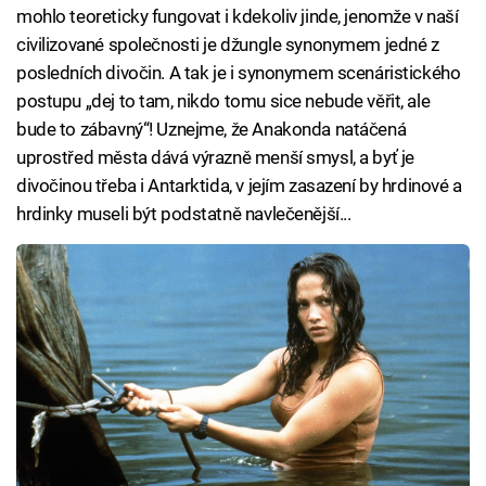
mohlo teoreticky fungovat i kdekoliv jinde, jenomže v naší
civilizované společnosti je džungle synonymem jedné z
posledních divočin. A tak je i synonymem scenáristického
postupu „dej to tam, nikdo tomu sice nebude věřit, ale
bude to zábavný“! Uznejme, že Anakonda natáčená
uprostřed města dává výrazně menší smysl, a byť je
divočinou třeba i Antarktida, v jejím zasazení by hrdinové a
hrdinky museli být podstatně navlečenější...