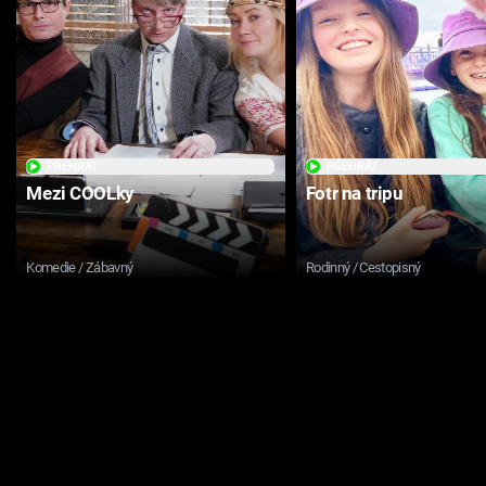
PŘEHRÁT
PŘEHRÁT
Mezi COOLky
Fotr na tripu
Komedie / Zábavný
Rodinný / Cestopisný