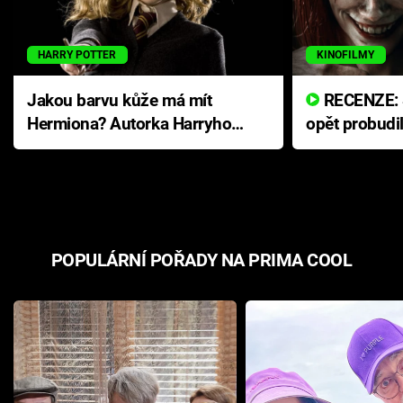
HARRY POTTER
KINOFILMY
Jakou barvu kůže má mít
RECENZE: Smrtelné zlo se
Hermiona? Autorka Harryho
opět probudi
Pottera přišla s ráznou
přichází s n
odpovědí
hororovou n
POPULÁRNÍ POŘADY NA PRIMA COOL