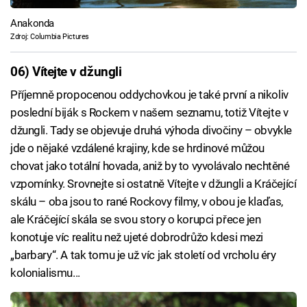
Anakonda
Zdroj: Columbia Pictures
06) Vítejte v džungli
Příjemně propocenou oddychovkou je také první a nikoliv
poslední biják s Rockem v našem seznamu, totiž Vítejte v
džungli. Tady se objevuje druhá výhoda divočiny – obvykle
jde o nějaké vzdálené krajiny, kde se hrdinové můžou
chovat jako totální hovada, aniž by to vyvolávalo nechtěné
vzpomínky. Srovnejte si ostatně Vítejte v džungli a Kráčející
skálu – oba jsou to rané Rockovy filmy, v obou je klaďas,
ale Kráčející skála se svou story o korupci přece jen
konotuje víc realitu než ujeté dobrodrůžo kdesi mezi
„barbary“. A tak tomu je už víc jak století od vrcholu éry
kolonialismu...