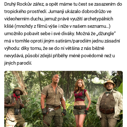
Druhý Rockův zářez, a opět máme tu čest se zasazením do
tropického prostředí. Jumanji ukázalo dobrodrůžo ve
videoherním duchu, jemuž právě využití archetypálních
klišé (mnohdy z filmů výše i níže v našem seznamu…)
umožnilo pobavit sebe i své diváky. Možná že „džungle“
má v tomhle oproti jiným satirám/parodiím jednu zásadní
výhodu: díky tomu, že se do ní většina z nás běžně
nevydává, působí zdejší příběhy méně povědomě než u
jiných parodií.