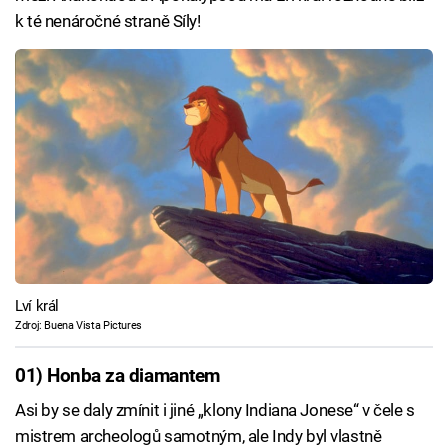
k té nenáročné straně Síly!
Lví král
Zdroj: Buena Vista Pictures
01) Honba za diamantem
Asi by se daly zmínit i jiné „klony Indiana Jonese“ v čele s
mistrem archeologů samotným, ale Indy byl vlastně