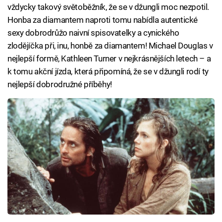
vždycky takový světoběžník, že se v džungli moc nezpotil.
Honba za diamantem naproti tomu nabídla autentické
sexy dobrodrůžo naivní spisovatelky a cynického
zlodějíčka při, inu, honbě za diamantem! Michael Douglas v
nejlepší formě, Kathleen Turner v nejkrásnějších letech – a
k tomu akční jízda, která připomíná, že se v džungli rodí ty
nejlepší dobrodružné příběhy!