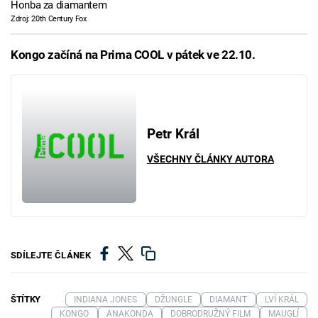
Honba za diamantem
Zdroj: 20th Century Fox
Kongo začíná na Prima COOL v pátek ve 22.10.
Petr Král
VŠECHNY ČLÁNKY AUTORA
SDÍLEJTE ČLÁNEK
ŠTÍTKY
INDIANA JONES
DŽUNGLE
DIAMANT
LVÍ KRÁL
KONGO
ANAKONDA
DOBRODRUŽNÝ FILM
MAUGLÍ