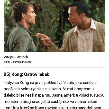
Vítejte v džungli
Zdroj: Columbia Pictures
05) Kong: Ostrov lebek
I když se Kong na první pohled tvářil spíš jako seriózní
podívaná, velmi rychle se ukázalo, že má k popcornu
daleko blíže než k napalmu. Jasně, američtí vojáci tu rukou
monster umírají snad ještě častěji než ve vietnamském
konfliktu, který se Kong rozhodl tak trochu napodobovat.