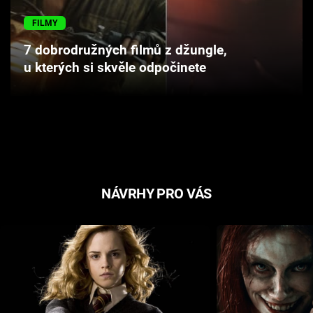
Cool Esport
FILMY
Pořady
7 dobrodružných filmů z džungle,
u kterých si skvěle odpočinete
TV Program
Sledujte prima+
Přihlášení
NÁVRHY PRO VÁS
Sledujte nás