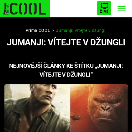
ŽIVĚ
STARHOUSE
BUFFY, PŘEMOŽITELKA UPÍRŮ
Trendy:
Prima COOL
Jumanji: Vítejte v džungli
JUMANJI: VÍTEJTE V DŽUNGLI
ESCAPE
PLNEJ KOTEL
AVENGERS 5
NEJNOVĚJŠÍ ČLÁNKY KE ŠTÍTKU „JUMANJI:
VÍTEJTE V DŽUNGLI“
Témata
Filmy
Seriály
Hry