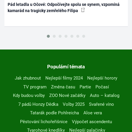
Pád letadla u Očové: Odpočívejte spolu se synem, vzpomíná
kamarád na tragicky zemřelého Filipa
Populární témata
Jak zhubnout
Nejlepší filmy 2024
Nejlepší horory
TV program
Změna času
Partie
Počasí
Kdy budou volby
ZOO Nové začátky
Auto – katalog
7 pádů Honzy Dědka
Volby 2025
Svařené víno
Tatarák podle Pohlreicha
Aloe vera
Pěstování lichořeřišnice
Výpočet ascendentu
Tvarohové knedlíky
Nejlepší palačinky