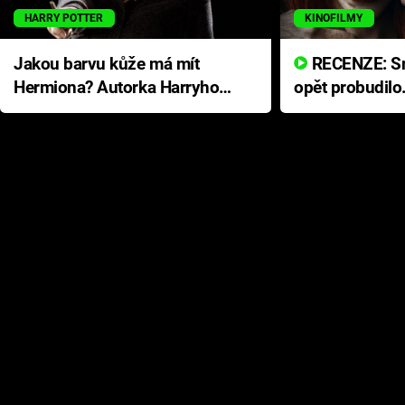
HARRY POTTER
KINOFILMY
Jakou barvu kůže má mít
RECENZE: Smrtelné zlo se
Hermiona? Autorka Harryho
opět probudilo
Pottera přišla s ráznou
přichází s neo
odpovědí
hororovou nab