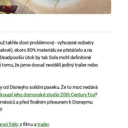
 už takhle dost problémový - vyhozené režiséry
lové), skoro 80% materiálu se přetáčelo a na
Deadpoolův útok by tak Sola mohl definitivně
i tomu, že jsme dosud neviděli jediný trailer nebo
y od Disneyho solidní paseku. Že to moc nedává
koupil jeho domovské studio 20th Century Fox
?
du měsíců a před finálním přesunem k Disneymu
ý!
první fotky
z filmu a
trailer
.