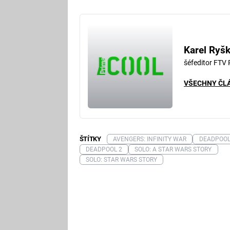
Karel Ryš
šéfeditor FTV
VŠECHNY ČL
ŠTÍTKY
AVENGERS: INFINITY WAR
DEADPOO
DEADPOOL 2
SOLO: A STAR WARS STORY
SOLO: STAR WARS STORY