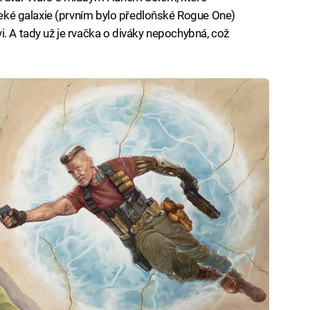
aleké galaxie (prvním bylo předloňské Rogue One)
i. A tady už je rvačka o diváky nepochybná, což