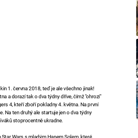
n 1. června 2018, teď je ale všechno jinak!
na a dorazí tak o dva týdny dříve, čímž "ohrozí"
rs 4, kteří zboří pokladny 4. května. Na první
 Na ten druhý ale startuje jen o dva týdny
 diváků stoprocentně ukradne.
ch Star Wars s mladým Hanem Solem, které