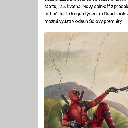
startují 25. května. Nový spin-off z před
teď půjde do kin jen týden po Deadpoolov
možná vyústí v odsun Solovy premiéry.