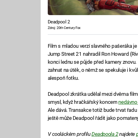
Deadpool 2
Zdroj: 20th Century Fox
Film s mladou verzí slavného pašeráka je
Jump Street 21 nahradil Ron Howard (Riva
konci lednu se půjde před kamery znovu. 
zahnat na útěk, o němž se spekuluje i kvůl
alespoň fotku.
Deadpool zkrátka udělal mezi dvěma film
smysl, když hračkářský koncern
nedávno 
Ale dává. Transakce totiž bude trvat řa
ještě může Deadpool řádit jako pomaten
V cooláckém profilu
Deadpoola 2
najdete