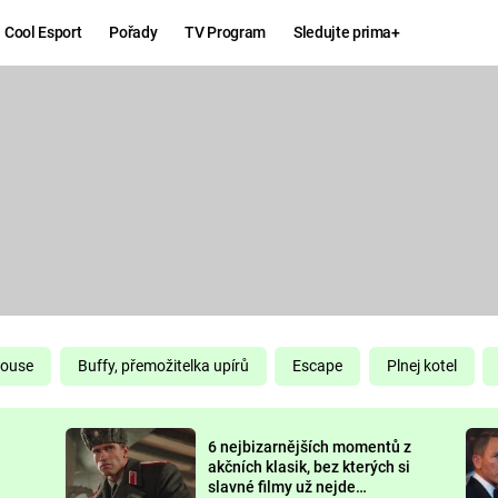
Cool Esport
Pořady
TV Program
Sledujte prima+
Hry
Zábava
MAFIA
ZÁBAVN
GALERI
GTA 6
NEJLEP
KINGDOM
KOMEDI
COME:
DELIVERANCE
CHUCK
House
Buffy, přemožitelka upírů
Escape
Plnej kotel
NORRIS
ESPORT
6 nejbizarnějších momentů z
DEADP
akčních klasik, bez kterých si
slavné filmy už nejde