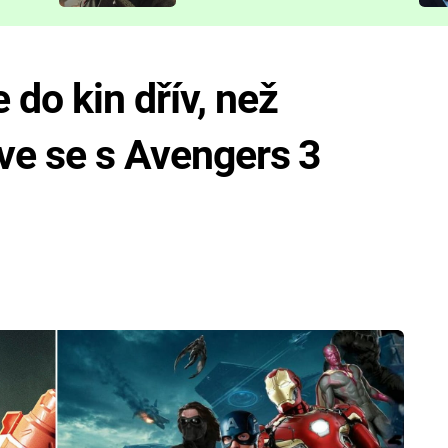
představit
 do kin dřív, než
rve se s Avengers 3