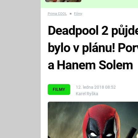
Které děsivé pecky vám
nejvíc zvednou tep?
Prima COOL
■
Filmy
Deadpool 2 půjde
bylo v plánu! Po
a Hanem Solem
12. ledna 2018 08:52
FILMY
Karel Ryška