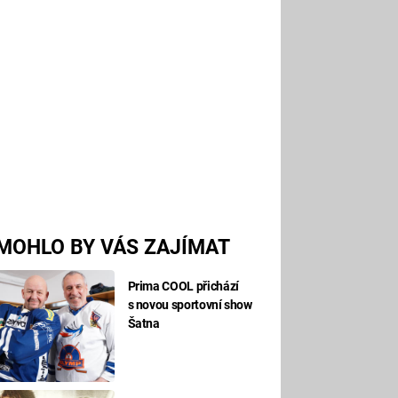
MOHLO BY VÁS ZAJÍMAT
Prima COOL přichází
s novou sportovní show
Šatna