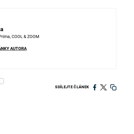
ka
 Prima, COOL & ZOOM
ÁNKY AUTORA
L
SDÍLEJTE ČLÁNEK