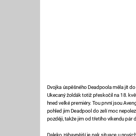
Dvojka úspěšného Deadpoola měla jít do ki
Ukecaný žoldák totiž přeskočil na 18. květ
hned velké premiéry. Tou první jsou Avenge
pohled jim Deadpool do zelí moc nepoleze.
později, takže jim od třetího víkendu pár
Daleko zábavnější je pak situace u nový