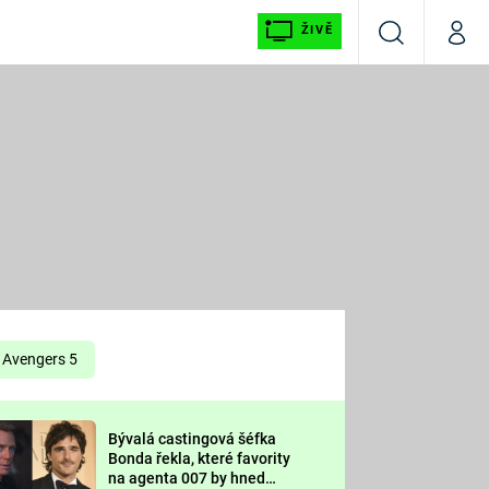
ŽIVĚ
Vyhledávání
Můj p
Prima+
É
CNN Prima NEWS
E
Prima FRESH
ŠÍ
Prima LIVING
E
Prima Ženy
Avengers 5
Prima LAJK
Bývalá castingová šéfka
OOL
Bonda řekla, které favority
Sledujte nás
na agenta 007 by hned