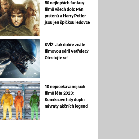
50 nejlepších fantasy
filmů všech dob: Pán
prstenů a Harry Potter
jsou jen špičkou ledovce
KVÍZ: Jak dobře znáte
filmovou sérii Vetřelec?
Otestujte se!
10 nejočekávanějších
filmů léta 2023:
Komiksové hity doplní
návraty akčních legend