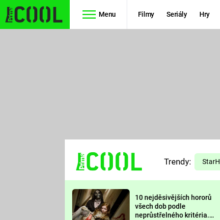
Menu
Filmy
Seriály
Hry
Seriály
Filmy
SIMPSONOVI
STAR WARS
HVĚZDNÁ
AVENGERS
BRÁNA
RYCHLE A
TEORIE
ZBĚSILE 10
Trendy:
VELKÉHO
Star
PREDÁTOR
TŘESKU
10 nejděsivějších hororů
FUTURAMA
všech dob podle
neprůstřelného kritéria.