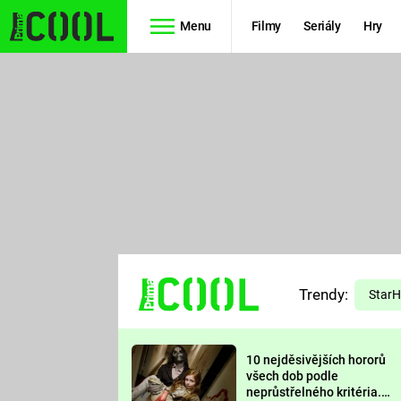
Menu
Filmy
Seriály
Hry
Seriály
Filmy
SIMPSONOVI
STAR WARS
HVĚZDNÁ
AVENGERS
BRÁNA
RYCHLE A
TEORIE
ZBĚSILE 10
Trendy:
VELKÉHO
Star
PREDÁTOR
TŘESKU
10 nejděsivějších hororů
FUTURAMA
všech dob podle
neprůstřelného kritéria.