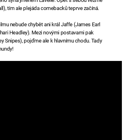
), tím ale plejáda comebacků teprve začíná.
 filmu nebude chybět ani král Jaffe (James Earl
ari Headley). Mezi novými postavami pak
ley Snipes), pojďme ale k hlavnímu chodu. Tady
mundy!