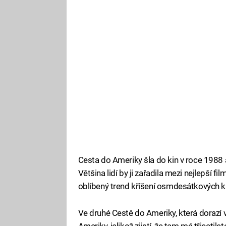
Cesta do Ameriky šla do kin v roce 1988
Většina lidí by ji zařadila mezi nejlepší f
oblíbený trend kříšení osmdesátkových kl
Ve druhé Cestě do Ameriky, která dorazí 
Ameriky, jelikož zjistí, že tam má třicet