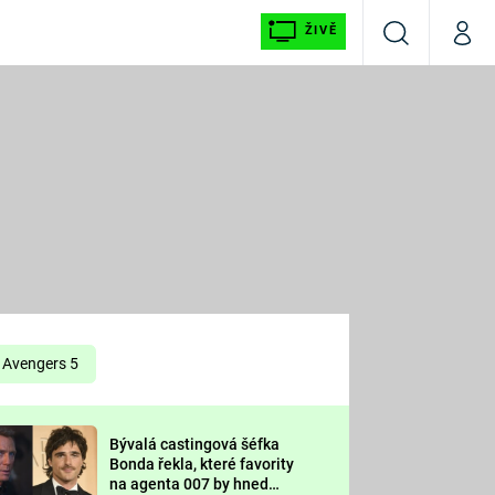
ŽIVĚ
Vyhledávání
Můj p
Prima+
É
CNN Prima NEWS
E
Prima FRESH
ŠÍ
Prima LIVING
E
Prima Ženy
Avengers 5
Prima LAJK
Bývalá castingová šéfka
OOL
Bonda řekla, které favority
Sledujte nás
na agenta 007 by hned