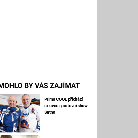
MOHLO BY VÁS ZAJÍMAT
Prima COOL přichází
s novou sportovní show
Šatna