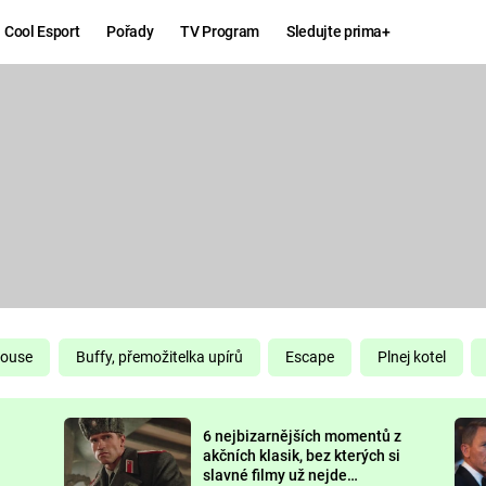
Cool Esport
Pořady
TV Program
Sledujte prima+
Hry
Zábava
MAFIA
ZÁBAVN
GALERI
GTA 6
NEJLEP
KINGDOM
KOMEDI
COME:
DELIVERANCE
CHUCK
House
Buffy, přemožitelka upírů
Escape
Plnej kotel
NORRIS
ESPORT
6 nejbizarnějších momentů z
DEADP
akčních klasik, bez kterých si
slavné filmy už nejde