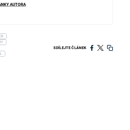
ÁNKY AUTORA
ER
HY
SDÍLEJTE ČLÁNEK
L