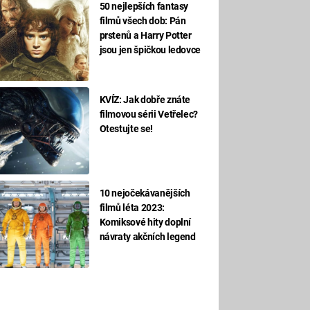
50 nejlepších fantasy
filmů všech dob: Pán
prstenů a Harry Potter
jsou jen špičkou ledovce
KVÍZ: Jak dobře znáte
filmovou sérii Vetřelec?
Otestujte se!
10 nejočekávanějších
filmů léta 2023:
Komiksové hity doplní
návraty akčních legend