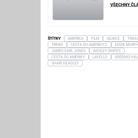
VŠECHNY ČL
ŠTÍTKY
AMERIKA
FILM
SILNICE
TRAIL
TREND
CESTA DO AMERIKY 2
EDDIE MURP
JAMES EARL JONES
WESLEY SNIPES
CESTA DO AMERIKY
LAVELLO
ARSENIO HAL
SHARI HEADLEY