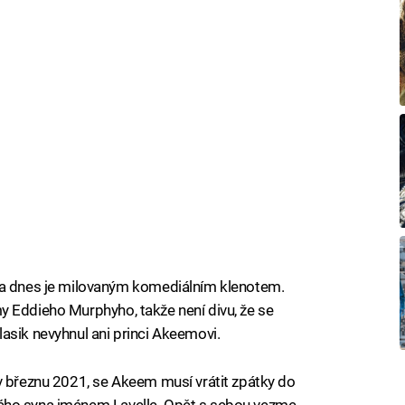
 a dnes je milovaným komediálním klenotem.
ilmy Eddieho Murphyho, takže není divu, že se
asik nevyhnul ani princi Akeemovi.
v březnu 2021, se Akeem musí vrátit zpátky do
iletého syna jménem Lavelle. Opět s sebou vezme