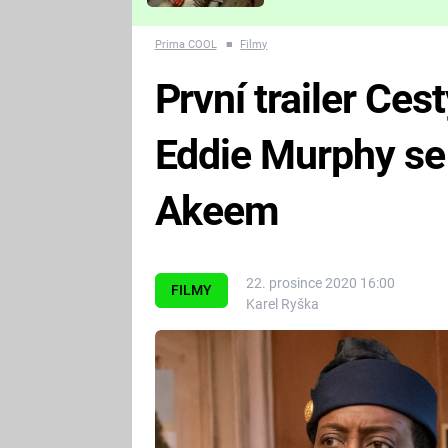
Které děsivé pecky vám
nejvíc zvednou tep?
Prima COOL
■
Filmy
První trailer Ces
Eddie Murphy se 
Akeem
22. prosince 2020 16:00
FILMY
Karel Ryška