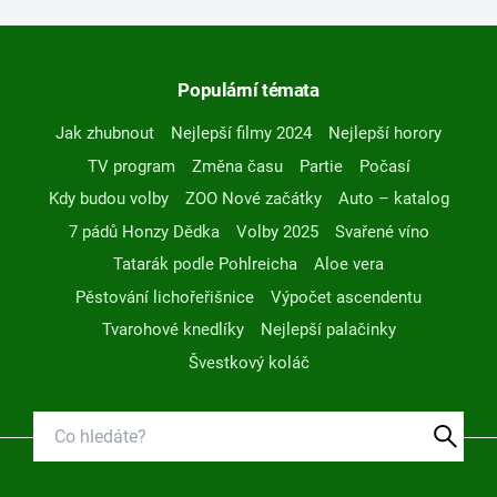
Populární témata
Jak zhubnout
Nejlepší filmy 2024
Nejlepší horory
TV program
Změna času
Partie
Počasí
Kdy budou volby
ZOO Nové začátky
Auto – katalog
7 pádů Honzy Dědka
Volby 2025
Svařené víno
Tatarák podle Pohlreicha
Aloe vera
Pěstování lichořeřišnice
Výpočet ascendentu
Tvarohové knedlíky
Nejlepší palačinky
Švestkový koláč