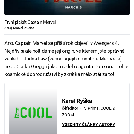
První plakát Captain Marvel
Zdroj: Marvel Studios
Ano, Captain Marvel se příští rok objeví i v Avengers 4.
Nejdřív si ale holt dáme její origin, ve kterém jste správně
zahlédli i Judea Law (zahrál si jejího mentora Mar-Vella)
nebo Clarka Gregga jako mladého agenta Coulsona. Tohle
kosmické dobrodružství by zkrátka mělo stát za to!
Karel Ryška
šéfeditor FTV Prima, COOL &
ZOOM
VŠECHNY ČLÁNKY AUTORA