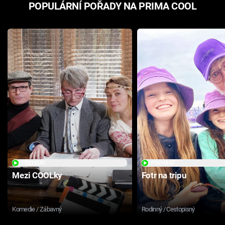
POPULÁRNÍ POŘADY NA PRIMA COOL
PŘEHRÁT
PŘEHRÁT
Mezi COOLky
Fotr na tripu
Komedie / Zábavný
Rodinný / Cestopisný