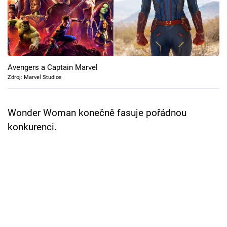
Cool Esport
Pořady
TV Program
Avengers a Captain Marvel
Zdroj: Marvel Studios
Sledujte prima+
Wonder Woman konečně fasuje pořádnou
Přihlášení
konkurenci.
Sledujte nás