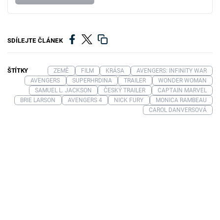
SDÍLEJTE ČLÁNEK
ŠTÍTKY
ZEMĚ
FILM
KRÁSA
AVENGERS: INFINITY WAR
AVENGERS
SUPERHRDINA
TRAILER
WONDER WOMAN
SAMUEL L. JACKSON
ČESKÝ TRAILER
CAPTAIN MARVEL
BRIE LARSON
AVENGERS 4
NICK FURY
MONICA RAMBEAU
CAROL DANVERSOVÁ