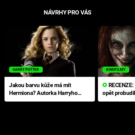
NÁVRHY PRO VÁS
HARRY POTTER
KINOFILMY
Jakou barvu kůže má mít
RECENZE: Smrtelné zlo se
Hermiona? Autorka Harryho
opět probudi
Pottera přišla s ráznou
přichází s n
odpovědí
hororovou n