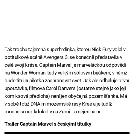
Tak trochu tajemná superhrdinka, kterou Nick Fury volal v
potitulkové scéně Avengers 3, se konečně představila v
celé svojí kráse. Captain Marvel je marveláckou odpovědí
na Wonder Woman, tedy velkým sólovým bijákem, v němž
bude titulní pilotka zachraňovat svět. Jak ale odhaluje první
upoutávka, filmová Carol Danvers (ostatně stejně jako její
komiksová předloha) není jen obyčejná pozemšťanka. Má
v sobě totiž DNA mimozemské rasy Kree a je tudíž
mocnější než kdokoliv na Zemi... a nejen na ní.
Trailer Captain Marvel s českými titulky