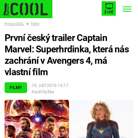
ŽIVĚ
Prima COOL
■
Filmy
STARHOUSE
BUFFY, PŘEMOŽITELKA UPÍRŮ
Trendy:
První český trailer Captain
ESCAPE
PLNEJ KOTEL
AVENGERS 5
Marvel: Superhrdinka, která nás
zachrání v Avengers 4, má
vlastní film
Témata
18. září 2018 14:17
FILMY
Karel Ryška
Filmy
Seriály
Hry