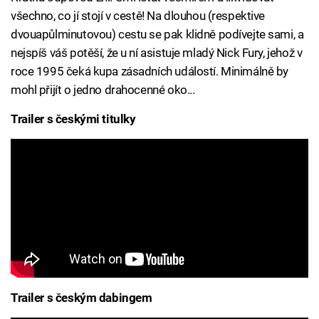
všechno, co jí stojí v cestě! Na dlouhou (respektive
dvouapůlminutovou) cestu se pak klidně podívejte sami, a
nejspíš váš potěší, že u ní asistuje mladý Nick Fury, jehož v
roce 1995 čeká kupa zásadních událostí. Minimálně by
mohl přijít o jedno drahocenné oko...
Trailer s českými titulky
Trailer s českým dabingem