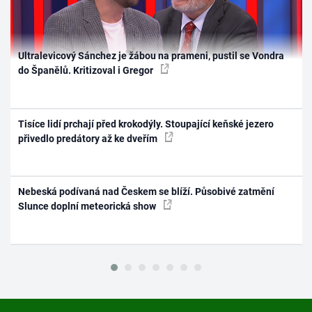
Ultralevicový Sánchez je žábou na prameni, pustil se Vondra
do Španělů. Kritizoval i Gregor
Tisíce lidí prchají před krokodýly. Stoupající keňské jezero
přivedlo predátory až ke dveřím
Nebeská podívaná nad Českem se blíží. Působivé zatmění
Slunce doplní meteorická show