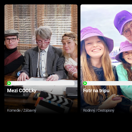
PŘEHRÁT
PŘEHRÁT
Mezi COOLky
Fotr na tripu
Komedie / Zábavný
Rodinný / Cestopisný