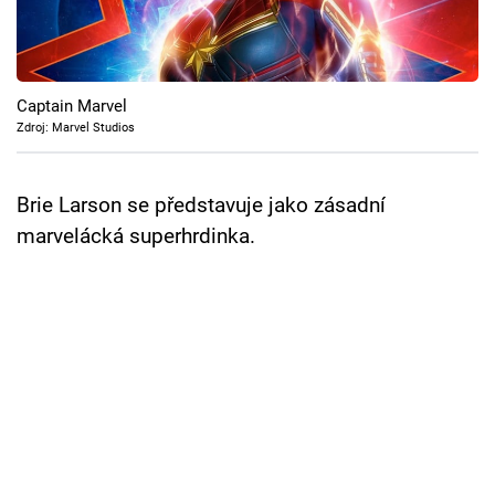
Cool Esport
Pořady
Captain Marvel
TV Program
Zdroj: Marvel Studios
Sledujte prima+
Brie Larson se představuje jako zásadní
marvelácká superhrdinka.
Přihlášení
Sledujte nás