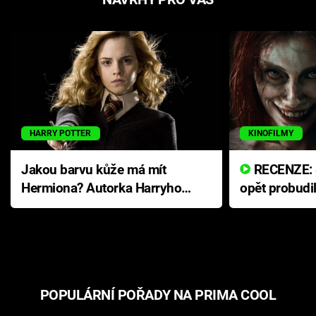
HARRY POTTER
KINOFILMY
Jakou barvu kůže má mít
RECENZE: Smrtelné zlo se
Hermiona? Autorka Harryho
opět probudi
Pottera přišla s ráznou
přichází s n
odpovědí
hororovou n
POPULÁRNÍ POŘADY NA PRIMA COOL