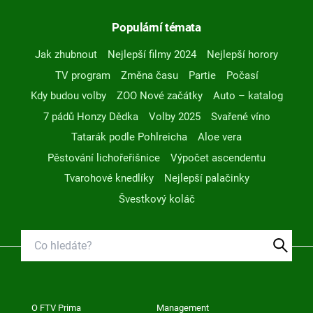
Populární témata
Jak zhubnout
Nejlepší filmy 2024
Nejlepší horory
TV program
Změna času
Partie
Počasí
Kdy budou volby
ZOO Nové začátky
Auto – katalog
7 pádů Honzy Dědka
Volby 2025
Svařené víno
Tatarák podle Pohlreicha
Aloe vera
Pěstování lichořeřišnice
Výpočet ascendentu
Tvarohové knedlíky
Nejlepší palačinky
Švestkový koláč
O FTV Prima
Management