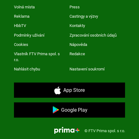
Volná místa
Press
Reklama
Castingy a výzvy
HbbTV
Kontakty
Podmínky užívání
Zpracování osobních údajů
Cookies
Nápověda
Vlastník FTV Prima spol. s
Redakce
r.o.
Nahlásit chybu
Nastavení soukromí
App Store
Google Play
© FTV Prima spol. s r.o.