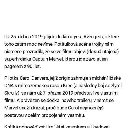
Už 25. dubna 2019 půjde do kin čtyřka Avengers, o které
toho zatím moc nevíme. Potitulková scéna trojky nám
nicméně prozradila, že se ve filmu objeví (dosud utajená)
superhrdinka Captain Marvel, kterou jde zavolat jen
pagerem z 90. let.
Pilotka Carol Danvers, jejíž origin zahrnuje smíchání lidské
DNA s mimozemskou rasou Kree (a následný boj se zlými
Skrully), se nám už 7. března 2019 představí ve vlastním
filmu. A právě ten se dočkal nového traileru, v němž se
Marvel snaží ukázat, proč bude Carol nejmocnější
postavou v celém propojeném vesmíru.
Krátká odpověď zní: Umí létat vesmírem a likvidovat