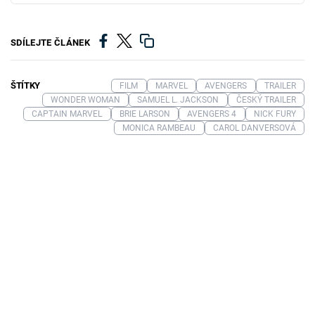
SDÍLEJTE ČLÁNEK
ŠTÍTKY
FILM
MARVEL
AVENGERS
TRAILER
WONDER WOMAN
SAMUEL L. JACKSON
ČESKÝ TRAILER
CAPTAIN MARVEL
BRIE LARSON
AVENGERS 4
NICK FURY
MONICA RAMBEAU
CAROL DANVERSOVÁ