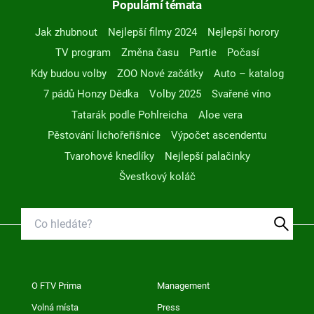
Populární témata
Jak zhubnout
Nejlepší filmy 2024
Nejlepší horory
TV program
Změna času
Partie
Počasí
Kdy budou volby
ZOO Nové začátky
Auto – katalog
7 pádů Honzy Dědka
Volby 2025
Svařené víno
Tatarák podle Pohlreicha
Aloe vera
Pěstování lichořeřišnice
Výpočet ascendentu
Tvarohové knedlíky
Nejlepší palačinky
Švestkový koláč
O FTV Prima
Management
Volná místa
Press