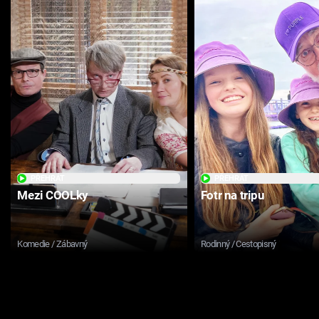
PŘEHRÁT
PŘEHRÁT
Mezi COOLky
Fotr na tripu
Komedie / Zábavný
Rodinný / Cestopisný