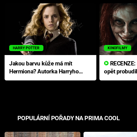
HARRY POTTER
KINOFILMY
Jakou barvu kůže má mít
RECENZE: Smrtelné zlo se
Hermiona? Autorka Harryho
opět probudi
Pottera přišla s ráznou
přichází s n
odpovědí
hororovou n
POPULÁRNÍ POŘADY NA PRIMA COOL