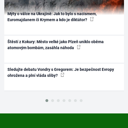
Mýty o válce na Ukrajině: Jak to bylo s nacismem,
Euromajdanem či Krymem a kdo je diktátor?
Štěstí z Kokury: Město velké jako Plzeň uniklo oběma
atomovým bombám, zasáhla náhoda
Sledujte debatu Vondry s Gregorem: Je bezpečnost Evropy
ohrožena a plní vláda sliby?