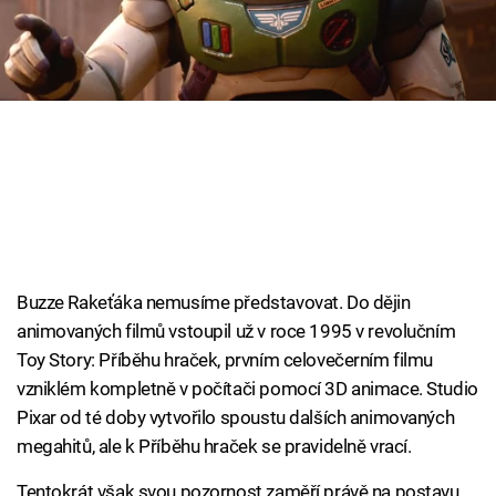
Cool Esport
Pořady
TV Program
Sledujte prima+
Přihlášení
Buzze Rakeťáka nemusíme představovat. Do dějin
animovaných filmů vstoupil už v roce 1995 v revolučním
Sledujte nás
Toy Story: Příběhu hraček, prvním celovečerním filmu
vzniklém kompletně v počítači pomocí 3D animace. Studio
Pixar od té doby vytvořilo spoustu dalších animovaných
megahitů, ale k Příběhu hraček se pravidelně vrací.
Tentokrát však svou pozornost zaměří právě na postavu