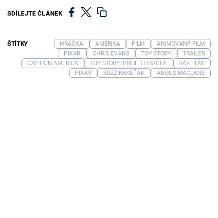
SDÍLEJTE ČLÁNEK
ŠTÍTKY
HRAČKA
AMERIKA
FILM
ANIMOVANÝ FILM
PIXAR
CHRIS EVANS
TOY STORY
TRAILER
CAPTAIN AMERICA
TOY STORY: PŘÍBĚH HRAČEK
RAKEŤÁK
PIXAR
BUZZ RAKEŤÁK
ANGUS MACLANE