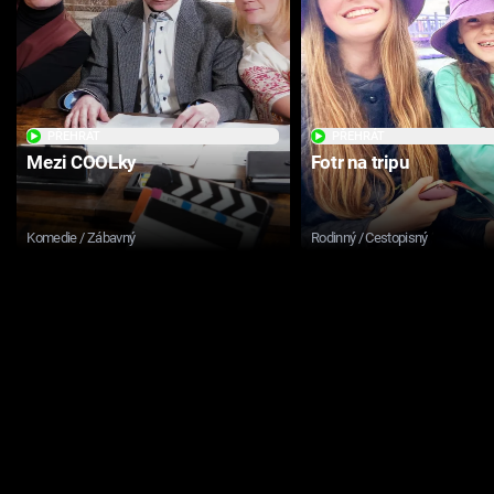
PŘEHRÁT
PŘEHRÁT
Mezi COOLky
Fotr na tripu
Komedie / Zábavný
Rodinný / Cestopisný