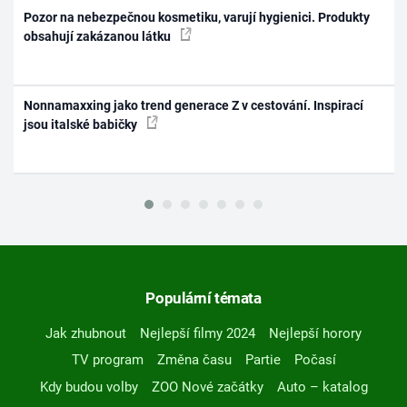
Pozor na nebezpečnou kosmetiku, varují hygienici. Produkty
obsahují zakázanou látku
Nonnamaxxing jako trend generace Z v cestování. Inspirací
jsou italské babičky
Populární témata
Jak zhubnout
Nejlepší filmy 2024
Nejlepší horory
TV program
Změna času
Partie
Počasí
Kdy budou volby
ZOO Nové začátky
Auto – katalog