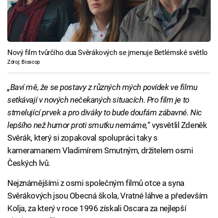
Nový film tvůrčího dua Svěrákových se jmenuje Betlémské světlo
Zdroj: Bioscop
„Baví mě, že se postavy z různých mých povídek ve filmu
setkávají v nových nečekaných situacích. Pro film je to
stmelující prvek a pro diváky to bude doufám zábavné. Nic
lepšího než humor proti smutku nemáme,
“ vysvětlil Zdeněk
Svěrák, který si zopakoval spolupráci taky s
kameramanem Vladimírem Smutným, držitelem osmi
Českých lvů.
Nejznámějšími z osmi společným filmů otce a syna
Svěrákových jsou Obecná škola, Vratné láhve a především
Kolja, za který v roce 1996 získali Oscara za nejlepší