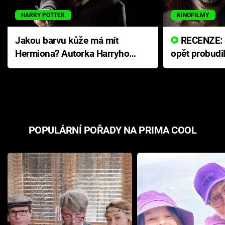
HARRY POTTER
KINOFILMY
Jakou barvu kůže má mít
RECENZE: Smrtelné zlo se
Hermiona? Autorka Harryho
opět probudi
Pottera přišla s ráznou
přichází s n
odpovědí
hororovou n
POPULÁRNÍ POŘADY NA PRIMA COOL