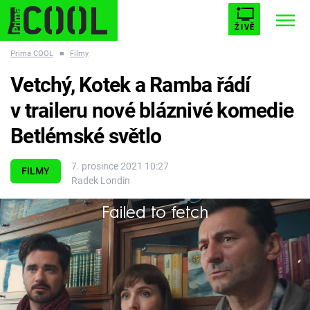
ŽIVĚ
Prima COOL
■
Filmy
STARHOUSE
BUFFY, PŘEMOŽITELKA UPÍRŮ
Trendy:
Vetchý, Kotek a Ramba řádí
ESCAPE
PLNEJ KOTEL
AVENGERS 5
v traileru nové bláznivé komedie
Betlémské světlo
7. prosince 2021 10:27
FILMY
Radek Londin
Témata
Failed to fetch
Filmy
Oscarové tvůrčí duo přichází s jejich oblíbeným
žánrem, s komedií.
Seriály
Hry