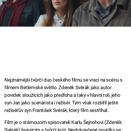
Cool Esport
Pořady
TV Program
Sledujte prima+
Přihlášení
Nejznámější tvůrčí duo českého filmu se vrací na scénu s
filmem Betlémské světlo. Zdeněk Svěrák jako autor
Sledujte nás
povídek sloužících jako předloha a taky v hlavní roli, jeho
syn Jan jako scenárista i režisér. Tým však rozšířil ještě
režisérův syn František Svěrák, který film sestříhal.
Film je o stárnoucím spisovateli Karlu Šejnohovi (Zdeněk
Svěrák) bojujícím s tvůrčí krizí. Nedokončené povídky se