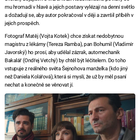
mu hromadí v hlavě a jejich postavy vylézají na denní světlo
a dožadují se, aby autor pokračoval v ději a završil příběh v
jejich prospěch.
Fotograf Matěj (Vojta Kotek) chce získat nedobytnou
magistru z lékárny (Tereza Ramba), pan Bohumil (Vladimír
Javorský) ho prosí, aby udělal zázrak, automechanik
Bakalář (Ondřej Vetchý) by chtěl být léčitelem. Do toho
vstupuje z reálného světa Šejnohova manželka (kdo jiný
než Daniela Kolářová), která si myslí, že už by měl psaní
nechat a konečně se věnovat jí.