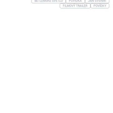
BETLÉMSKÉ SVĚTLO
POVÍDKA
JAN SVĚRÁK
FILMOVÝ TRAILER
POVÍDKY