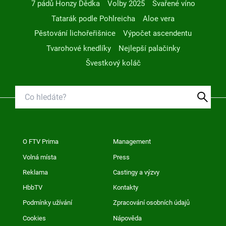
7 pádů Honzy Dědka
Volby 2025
Svařené víno
Tatarák podle Pohlreicha
Aloe vera
Pěstování lichořeřišnice
Výpočet ascendentu
Tvarohové knedlíky
Nejlepší palačinky
Švestkový koláč
O FTV Prima
Management
Volná místa
Press
Reklama
Castingy a výzvy
HbbTV
Kontakty
Podmínky užívání
Zpracování osobních údajů
Cookies
Nápověda