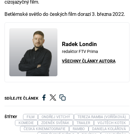
cizojazyčný film.
Betlémské světlo do českých film dorazí 3. března 2022.
Radek Londin
redaktor FTV Prima
VŠECHNY ČLÁNKY AUTORA
SDÍLEJTE ČLÁNEK
ŠTÍTKY
FILM
ONDŘEJ VETCHÝ
TEREZA RAMBA (VOŘÍŠKOVÁ)
KOMEDIE
ZDENĚK SVĚRÁK
TRAILER
VOJTĚCH KOTEK
ČESKÁ KINEMATOGRAFIE
RAMBO
DANIELA KOLÁŘOVÁ