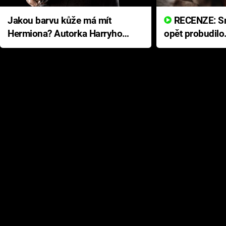
Jakou barvu kůže má mít
RECENZE: Smrtelné zlo se
Hermiona? Autorka Harryho
opět probudilo
Pottera přišla s ráznou
přichází s neo
odpovědí
hororovou nab