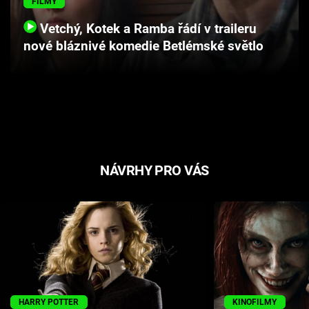
FILMY
Cool Esport
Vetchý, Kotek a Ramba řádí v traileru
nové bláznivé komedie Betlémské světlo
Pořady
TV Program
Sledujte prima+
Přihlášení
NÁVRHY PRO VÁS
Sledujte nás
HARRY POTTER
KINOFILMY