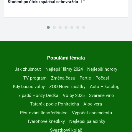
Student po útoku spáchal sebevraždu
Populární témata
Jak zhubnout
Nejlepší filmy 2024
Nejlepší horory
TV program
Změna času
Partie
Počasí
Kdy budou volby
ZOO Nové začátky
Auto – katalog
7 pádů Honzy Dědka
Volby 2025
Svařené víno
Tatarák podle Pohlreicha
Aloe vera
Pěstování lichořeřišnice
Výpočet ascendentu
Tvarohové knedlíky
Nejlepší palačinky
Švestkový koláč