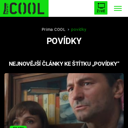
ŽIVĚ
STARHOUSE
BUFFY, PŘEMOŽITELKA UPÍRŮ
Trendy:
Prima COOL
povídky
POVÍDKY
ESCAPE
PLNEJ KOTEL
AVENGERS 5
NEJNOVĚJŠÍ ČLÁNKY KE ŠTÍTKU „POVÍDKY“
Témata
Filmy
Seriály
Hry