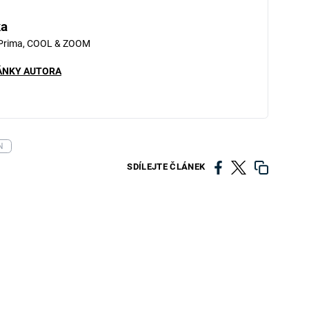
ka
 Prima, COOL & ZOOM
ÁNKY AUTORA
N
SDÍLEJTE ČLÁNEK