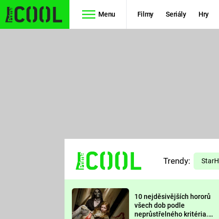
Menu
Filmy
Seriály
Hry
Seriály
Filmy
SIMPSONOVI
STAR WARS
HVĚZDNÁ
AVENGERS
BRÁNA
RYCHLE A
TEORIE
ZBĚSILE 10
Trendy:
VELKÉHO
Star
PREDÁTOR
TŘESKU
10 nejděsivějších hororů
FUTURAMA
všech dob podle
neprůstřelného kritéria.