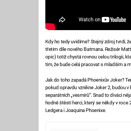
Kdy ho tedy uvidíme? Stejný zdroj tvrdí,
třetím díle nového Batmana. Režisér Matt 
opic) totiž chystá rovnou celou trilogii, k
tím, že bude celá pracovat s mladším 
Jak do toho zapadá Phoenixův Joker? Ten 
pokud opravdu vznikne Joker 2, budou v 
separátních „vesmírů“. Snad to diváci ně
hodně štěstí herci, který se někdy v roce
Ledgera i Joaquina Phoenixe.