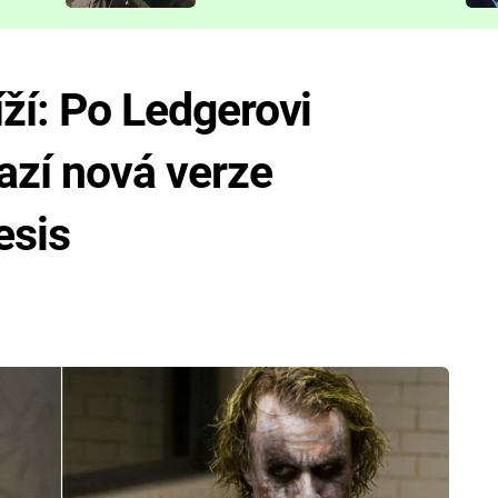
představit
íží: Po Ledgerovi
azí nová verze
esis