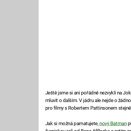
Ještě jsme si ani pořádně nezvykli na Jok
mluvit o dalším. V jádru ale nejde o žádn
pro filmy s Robertem Pattinsonem stejně 
Jak si možná pamatujete,
nový Batman
p
ikonickou roli od Bena Afflecka a zatím ne