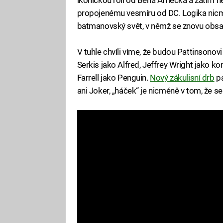
propojenému vesmíru od DC. Logika nicmé
batmanovský svět, v němž se znovu obsad
V tuhle chvíli víme, že budou Pattinsono
Serkis jako Alfred, Jeffrey Wright jako k
Farrell jako Penguin.
Nový zákulisní drb
pa
ani Joker, „háček“ je nicméně v tom, že s