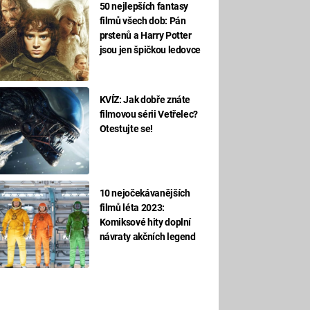
50 nejlepších fantasy
filmů všech dob: Pán
prstenů a Harry Potter
jsou jen špičkou ledovce
KVÍZ: Jak dobře znáte
filmovou sérii Vetřelec?
Otestujte se!
10 nejočekávanějších
filmů léta 2023:
Komiksové hity doplní
návraty akčních legend