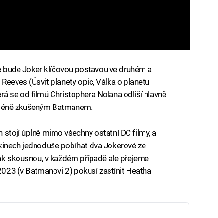
 že bude Joker klíčovou postavou ve druhém a
Reeves (Úsvit planety opic, Válka o planetu
terá se od filmů Christophera Nolana odliší hlavně
a méně zkušeným Batmanem.
stojí úplně mimo všechny ostatní DC filmy, a
kinech jednoduše pobíhat dva Jokerové ze
jak skousnou, v každém případě ale přejeme
 2023 (v Batmanovi 2) pokusí zastínit Heatha