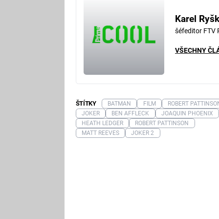
Karel Ryš
šéfeditor FTV
VŠECHNY ČL
ŠTÍTKY
BATMAN
FILM
ROBERT PATTINSO
JOKER
BEN AFFLECK
JOAQUIN PHOENIX
HEATH LEDGER
ROBERT PATTINSON
MATT REEVES
JOKER 2