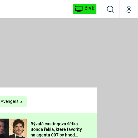
ŽIVĚ
Vyhledávání
Můj p
Prima+
É
CNN Prima NEWS
E
Prima FRESH
ŠÍ
Prima LIVING
E
Prima Ženy
Avengers 5
Prima LAJK
Bývalá castingová šéfka
OOL
Bonda řekla, které favority
Sledujte nás
na agenta 007 by hned