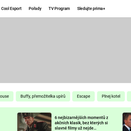
Cool Esport
Pořady
TV Program
Sledujte prima+
Hry
Zábava
MAFIA
ZÁBAVN
GALERI
GTA 6
NEJLEP
KINGDOM
KOMEDI
COME:
DELIVERANCE
CHUCK
House
Buffy, přemožitelka upírů
Escape
Plnej kotel
NORRIS
ESPORT
6 nejbizarnějších momentů z
DEADP
akčních klasik, bez kterých si
slavné filmy už nejde