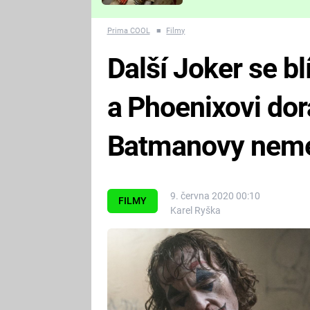
Které děsivé pecky vám
nejvíc zvednou tep?
Prima COOL
■
Filmy
Další Joker se bl
a Phoenixovi dor
Batmanovy nem
9. června 2020 00:10
FILMY
Karel Ryška