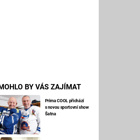
MOHLO BY VÁS ZAJÍMAT
Prima COOL přichází
s novou sportovní show
Šatna