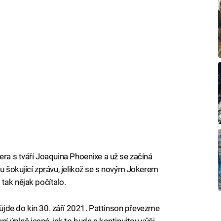
era s tváří Joaquina Phoenixe a už se začíná
ou šokující zprávu, jelikož se s novým Jokerem
tak nějak počítalo.
ůjde do kin 30. září 2021. Pattinson převezme
ní úplně jasné, jak to bude s kontinuitou vůči