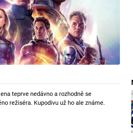
ena teprve nedávno a rozhodně se
éno režiséra. Kupodivu už ho ale známe.