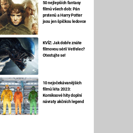
50 nejlepších fantasy
filmů všech dob: Pán
prstenů a Harry Potter
jsou jen špičkou ledovce
KVÍZ: Jak dobře znáte
filmovou sérii Vetřelec?
Otestujte se!
10 nejočekávanějších
filmů léta 2023:
Komiksové hity doplní
návraty akčních legend