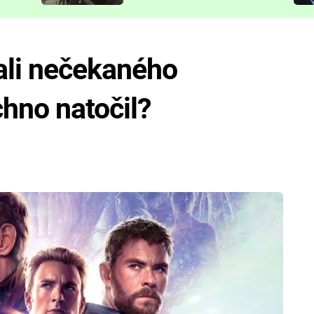
představit
ali nečekaného
chno natočil?