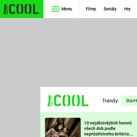
Menu
Filmy
Seriály
Hry
Seriály
Filmy
SIMPSONOVI
STAR WARS
HVĚZDNÁ
AVENGERS
BRÁNA
RYCHLE A
TEORIE
ZBĚSILE 10
Trendy:
VELKÉHO
Star
PREDÁTOR
TŘESKU
10 nejděsivějších hororů
FUTURAMA
všech dob podle
neprůstřelného kritéria.