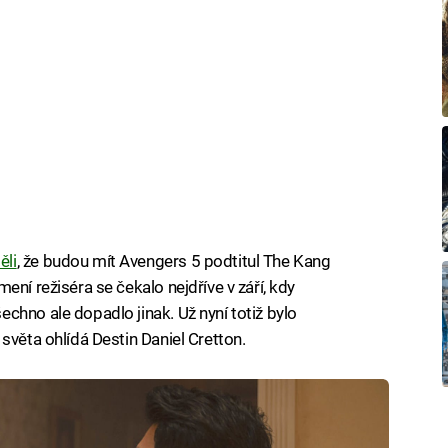
ěli
, že budou mít Avengers 5 podtitul The Kang
ení režiséra se čekalo nejdříve v září, kdy
chno ale dopadlo jinak. Už nyní totiž bylo
světa ohlídá Destin Daniel Cretton.