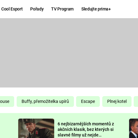
Cool Esport
Pořady
TV Program
Sledujte prima+
Hry
Zábava
MAFIA
ZÁBAVN
GALERI
GTA 6
NEJLEP
KINGDOM
KOMEDI
COME:
DELIVERANCE
CHUCK
House
Buffy, přemožitelka upírů
Escape
Plnej kotel
NORRIS
ESPORT
6 nejbizarnějších momentů z
DEADP
akčních klasik, bez kterých si
slavné filmy už nejde