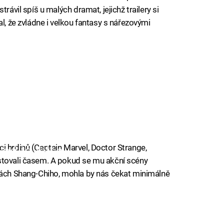
rávil spíš u malých dramat, jejichž trailery si
al, že zvládne i velkou fantasy s nářezovými
iled to fetch
iled to fetch
iled to fetch
i hrdinů (Captain Marvel, Doctor Strange,
iled to fetch
stovali časem. A pokud se mu akční scény
inách Shang-Chiho, mohla by nás čekat minimálně
iled to fetch