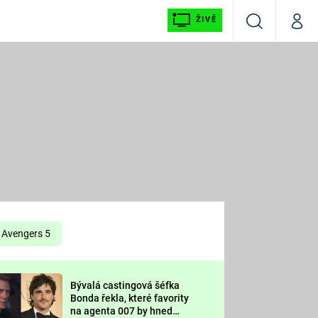
ŽIVĚ
Vyhledávání
Můj p
Prima+
É
CNN Prima NEWS
E
Prima FRESH
ŠÍ
Prima LIVING
E
Prima Ženy
Avengers 5
Prima LAJK
Bývalá castingová šéfka
OOL
Bonda řekla, které favority
Sledujte nás
na agenta 007 by hned