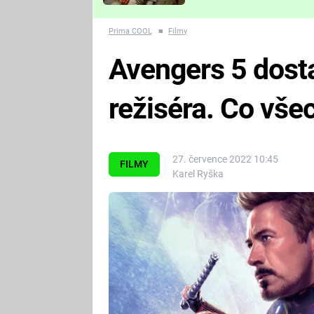
Které děsivé pecky vám
nejvíc zvednou tep?
Prima COOL
■
Filmy
Avengers 5 dost
režiséra. Co vše
27. července 2022 10:45
FILMY
Karel Ryška