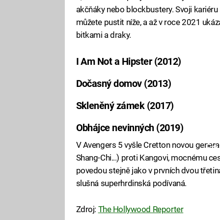
akčňáky nebo blockbustery. Svoji kariéru st
můžete pustit níže, a až v roce 2021 ukáz
bitkami a draky.
I Am Not a Hipster (2012)
Fa
Dočasný domov (2013)
Fa
Skleněný zámek (2017)
Fa
Obhájce nevinných (2019)
V Avengers 5 vyšle Cretton novou generac
Fa
Shang-Chi...) proti Kangovi, mocnému ce
povedou stejně jako v prvních dvou třet
slušná superhrdinská podívaná.
Zdroj:
The Hollywood Reporter
Fa