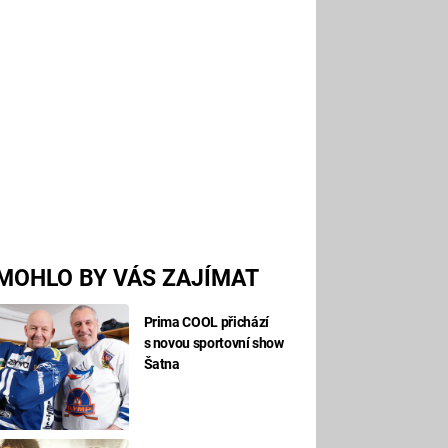
MOHLO BY VÁS ZAJÍMAT
Prima COOL přichází
s novou sportovní show
Šatna