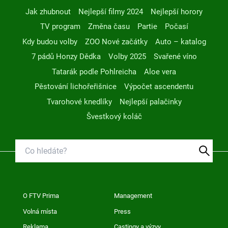
Jak zhubnout
Nejlepší filmy 2024
Nejlepší horory
TV program
Změna času
Partie
Počasí
Kdy budou volby
ZOO Nové začátky
Auto – katalog
7 pádů Honzy Dědka
Volby 2025
Svařené víno
Tatarák podle Pohlreicha
Aloe vera
Pěstování lichořeřišnice
Výpočet ascendentu
Tvarohové knedlíky
Nejlepší palačinky
Švestkový koláč
O FTV Prima
Management
Volná místa
Press
Reklama
Castingy a výzvy