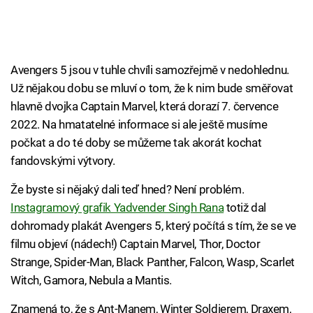
Avengers 5 jsou v tuhle chvíli samozřejmě v nedohlednu.
Už nějakou dobu se mluví o tom, že k nim bude směřovat
hlavně dvojka Captain Marvel, která dorazí 7. července
2022. Na hmatatelné informace si ale ještě musíme
počkat a do té doby se můžeme tak akorát kochat
fandovskými výtvory.
Že byste si nějaký dali teď hned? Není problém.
Instagramový grafik Yadvender Singh Rana
totiž dal
dohromady plakát Avengers 5, který počítá s tím, že se ve
filmu objeví (nádech!) Captain Marvel, Thor, Doctor
Strange, Spider-Man, Black Panther, Falcon, Wasp, Scarlet
Witch, Gamora, Nebula a Mantis.
Znamená to, že s Ant-Manem, Winter Soldierem, Draxem,