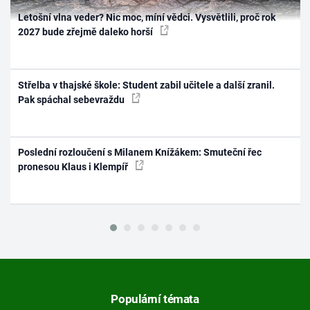
Letošní vlna veder? Nic moc, míní vědci. Vysvětlili, proč rok
2027 bude zřejmě daleko horší
Střelba v thajské škole: Student zabil učitele a další zranil.
Pak spáchal sebevraždu
Poslední rozloučení s Milanem Knížákem: Smuteční řec
pronesou Klaus i Klempíř
Populární témata