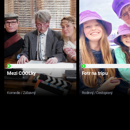
PŘEHRÁT
PŘEHRÁT
Mezi COOLky
Fotr na tripu
Komedie / Zábavný
Rodinný / Cestopisný