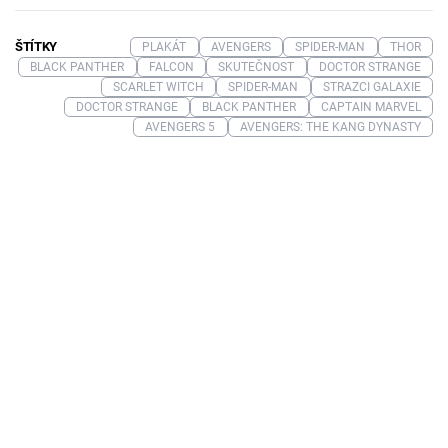
ŠTÍTKY
PLAKÁT
AVENGERS
SPIDER-MAN
THOR
BLACK PANTHER
FALCON
SKUTEČNOST
DOCTOR STRANGE
SCARLET WITCH
SPIDER-MAN
STRAZCI GALAXIE
DOCTOR STRANGE
BLACK PANTHER
CAPTAIN MARVEL
AVENGERS 5
AVENGERS: THE KANG DYNASTY