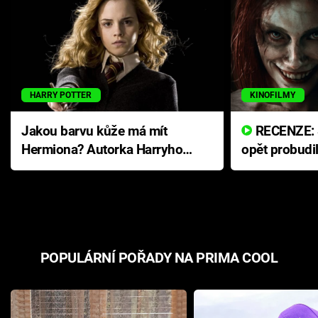
HARRY POTTER
KINOFILMY
Jakou barvu kůže má mít
RECENZE: Smrtelné zlo se
Hermiona? Autorka Harryho
opět probudi
Pottera přišla s ráznou
přichází s n
odpovědí
hororovou n
POPULÁRNÍ POŘADY NA PRIMA COOL