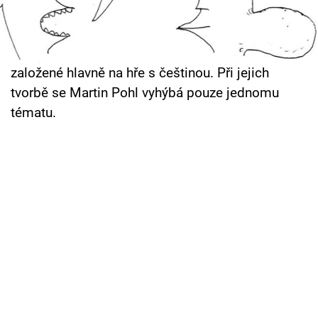
Řezník. V posledních letech ale ukázal, že má víc
Cool Esport
než jednu tvář. Kromě hudby sklízí úspěchy ve
Pořady
světě filmu a je autorem Martyho frků. Vtipy jsou
založené hlavně na hře s češtinou. Při jejich
TV Program
tvorbě se Martin Pohl vyhýbá pouze jednomu
tématu.
Sledujte prima+
Přihlášení
Sledujte nás