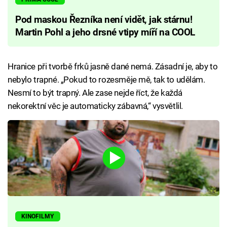
Pod maskou Řezníka není vidět, jak stárnu!
Martin Pohl a jeho drsné vtipy míří na COOL
Hranice při tvorbě frků jasně dané nemá. Zásadní je, aby to
nebylo trapné. „Pokud to rozesměje mě, tak to udělám.
Nesmí to být trapný. Ale zase nejde říct, že každá
nekorektní věc je automaticky zábavná,“ vysvětlil.
KINOFILMY