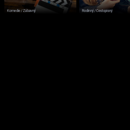
Komedie / Zábavný
Rodinný / Cestopisný