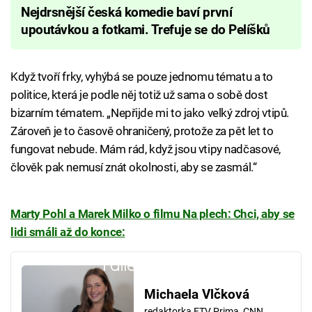
Nejdrsnější česká komedie baví první
upoutávkou a fotkami. Trefuje se do Pelíšků
Když tvoří frky, vyhýbá se pouze jednomu tématu a to
politice, která je podle něj totiž už sama o sobě dost
bizarním tématem. „Nepřijde mi to jako velký zdroj vtipů.
Zároveň je to časově ohraničený, protože za pět let to
fungovat nebude. Mám rád, když jsou vtipy nadčasové,
člověk pak nemusí znát okolnosti, aby se zasmál.“
Marty Pohl a Marek Milko o filmu Na plech: Chci, aby se
lidi smáli až do konce:
Failed to fetch
Michaela Vlčková
redaktorka FTV Prima, CNN