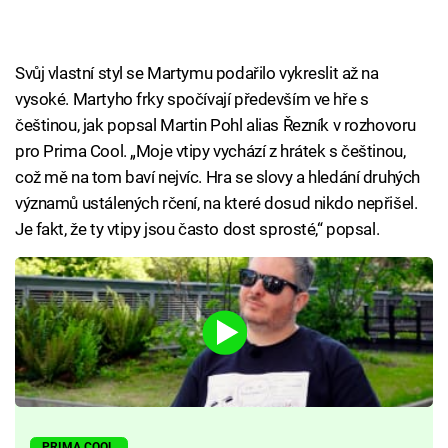
Svůj vlastní styl se Martymu podařilo vykreslit až na
vysoké. Martyho frky spočívají především ve hře s
češtinou, jak popsal Martin Pohl alias Řezník v rozhovoru
pro Prima Cool. „Moje vtipy vychází z hrátek s češtinou,
což mě na tom baví nejvíc. Hra se slovy a hledání druhých
významů ustálených rčení, na které dosud nikdo nepřišel.
Je fakt, že ty vtipy jsou často dost sprosté,“ popsal.
PRIMA COOL