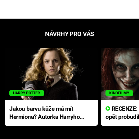
NÁVRHY PRO VÁS
HARRY POTTER
KINOFILMY
Jakou barvu kůže má mít
RECENZE: Smrtelné zlo se
Hermiona? Autorka Harryho
opět probudi
Pottera přišla s ráznou
přichází s n
odpovědí
hororovou n