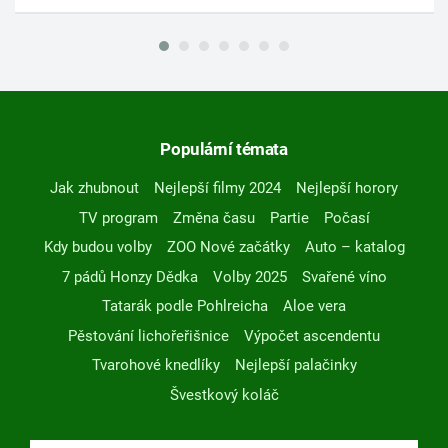
Populární témata
Jak zhubnout
Nejlepší filmy 2024
Nejlepší horory
TV program
Změna času
Partie
Počasí
Kdy budou volby
ZOO Nové začátky
Auto – katalog
7 pádů Honzy Dědka
Volby 2025
Svařené víno
Tatarák podle Pohlreicha
Aloe vera
Pěstování lichořeřišnice
Výpočet ascendentu
Tvarohové knedlíky
Nejlepší palačinky
Švestkový koláč