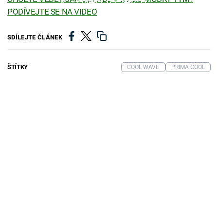
Failed to fetch
PODÍVEJTE SE NA VIDEO
SDÍLEJTE ČLÁNEK
ŠTÍTKY
COOL WAVE
PRIMA COOL