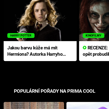
HARRY POTTER
KINOFILMY
Jakou barvu kůže má mít
RECENZE: Smrtelné zlo se
Hermiona? Autorka Harryho
opět probudi
Pottera přišla s ráznou
přichází s n
odpovědí
hororovou n
POPULÁRNÍ POŘADY NA PRIMA COOL