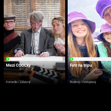
PŘEHRÁT
PŘEHRÁT
Mezi COOLky
Fotr na tripu
Komedie / Zábavný
Rodinný / Cestopisný