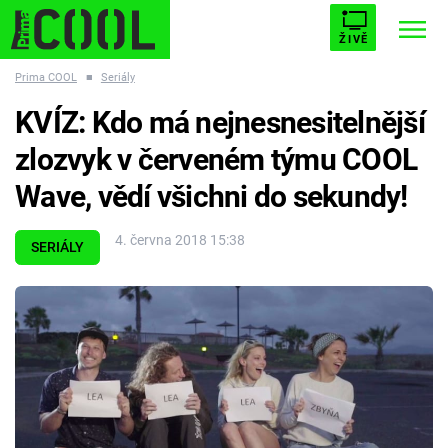
ŽIVĚ
Prima COOL
■
Seriály
STARHOUSE
BUFFY, PŘEMOŽITELKA UPÍRŮ
Trendy:
KVÍZ: Kdo má nejnesnesitelnější
ESCAPE
PLNEJ KOTEL
AVENGERS 5
zlozvyk v červeném týmu COOL
Wave, vědí všichni do sekundy!
4. června 2018 15:38
SERIÁLY
Témata
Filmy
Seriály
Hry