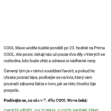
COOL Wave uvidíte každé pondělí po 23. hodině na Prima
COOL. Ale pozor, čekají nás už pouze dva díly, v kterých se
rozhodne, kdo bude vítěz a odnese si nádherné ceny.
Červený tým je v rámci soutěžení favorit, a pokud ho
chcete poznat lépe, podívejte se na kvíz, který vám
prozradí zábavná fakta o tom, jak se této čtveřici žije
pospolu.
Podívejte se, co vás v 7. dílu COOL Wave čeká:
Failed to fetch
CHCETE VĚDĚT, JAK DOPADL V KVÍZU MODRÝ TÝM?