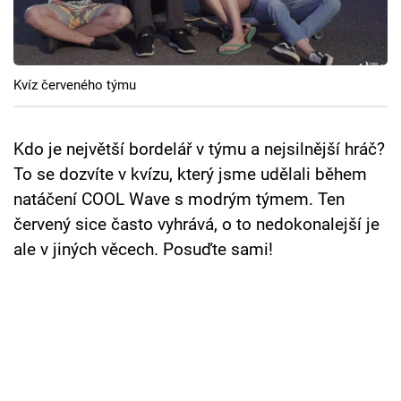
Cool Esport
Pořady
Kvíz červeného týmu
TV Program
Kdo je největší bordelář v týmu a nejsilnější hráč?
Sledujte prima+
To se dozvíte v kvízu, který jsme udělali během
natáčení COOL Wave s modrým týmem. Ten
Přihlášení
červený sice často vyhrává, o to nedokonalejší je
ale v jiných věcech. Posuďte sami!
Sledujte nás