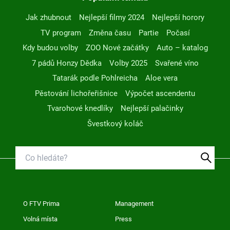
Jak zhubnout
Nejlepší filmy 2024
Nejlepší horory
TV program
Změna času
Partie
Počasí
Kdy budou volby
ZOO Nové začátky
Auto – katalog
7 pádů Honzy Dědka
Volby 2025
Svařené víno
Tatarák podle Pohlreicha
Aloe vera
Pěstování lichořeřišnice
Výpočet ascendentu
Tvarohové knedlíky
Nejlepší palačinky
Švestkový koláč
O FTV Prima
Management
Volná místa
Press