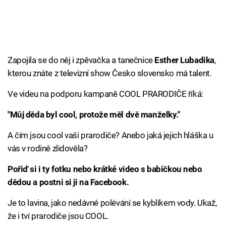
Zapojila se do něj i zpěvačka a tanečnice
Esther Lubadika
,
kterou znáte z televizní show Česko slovensko má talent.
Ve videu na podporu kampaně COOL PRARODIČE říká:
"Můj děda byl cool, protože měl dvě manželky."
A čím jsou cool vaši prarodiče? Anebo jaká jejich hláška u
vás v rodině zlidověla?
Pořiď si i ty fotku nebo krátké video s babičkou nebo
dědou a postni si ji na Facebook.
Je to lavina, jako nedávné polévání se kyblíkem vody. Ukaž,
že i tví prarodiče jsou COOL.