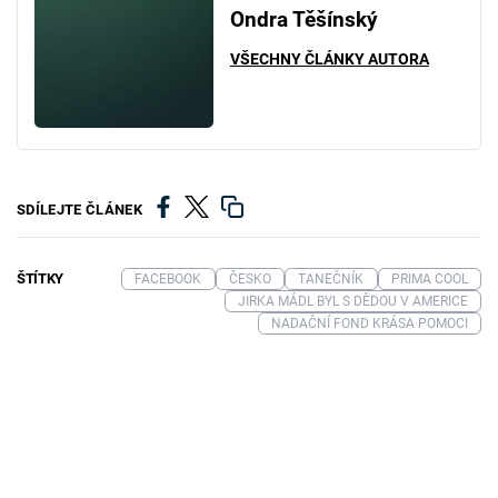
Ondra Těšínský
VŠECHNY ČLÁNKY AUTORA
SDÍLEJTE ČLÁNEK
ŠTÍTKY
FACEBOOK
ČESKO
TANEČNÍK
PRIMA COOL
JIRKA MÁDL BYL S DĚDOU V AMERICE
NADAČNÍ FOND KRÁSA POMOCI