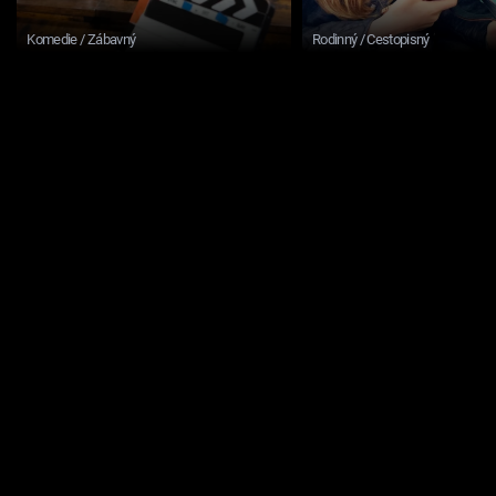
Komedie / Zábavný
Rodinný / Cestopisný