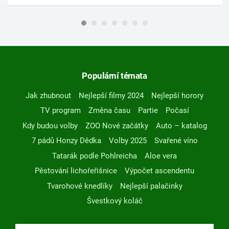
Populární témata
Jak zhubnout
Nejlepší filmy 2024
Nejlepší horory
TV program
Změna času
Partie
Počasí
Kdy budou volby
ZOO Nové začátky
Auto – katalog
7 pádů Honzy Dědka
Volby 2025
Svařené víno
Tatarák podle Pohlreicha
Aloe vera
Pěstování lichořeřišnice
Výpočet ascendentu
Tvarohové knedlíky
Nejlepší palačinky
Švestkový koláč