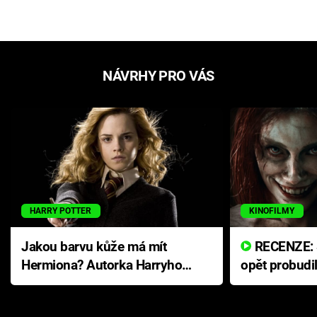
NÁVRHY PRO VÁS
HARRY POTTER
KINOFILMY
Jakou barvu kůže má mít
RECENZE: Smrtelné zlo se
Hermiona? Autorka Harryho
opět probudi
Pottera přišla s ráznou
přichází s n
odpovědí
hororovou n