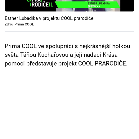
Cool Esport
Esther Lubadika v projektu COOL prarodiče
Pořady
Zdroj: Prima COOL
TV Program
Prima COOL ve spolupráci s nejkrásnější holkou
Sledujte prima+
světa Táňou Kuchařovou a její nadací Krása
pomoci představuje projekt COOL PRARODIČE.
Přihlášení
Sledujte nás