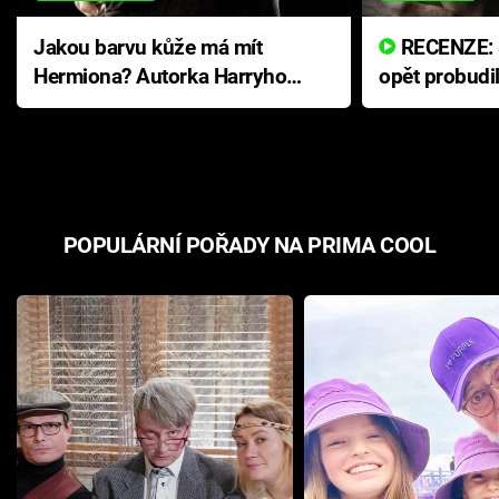
Jakou barvu kůže má mít
RECENZE: Smrtelné zlo se
Hermiona? Autorka Harryho
opět probudi
Pottera přišla s ráznou
přichází s n
odpovědí
hororovou n
POPULÁRNÍ POŘADY NA PRIMA COOL