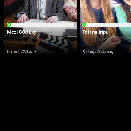
PŘEHRÁT
PŘEHRÁT
Mezi COOLky
Fotr na tripu
Komedie / Zábavný
Rodinný / Cestopisný