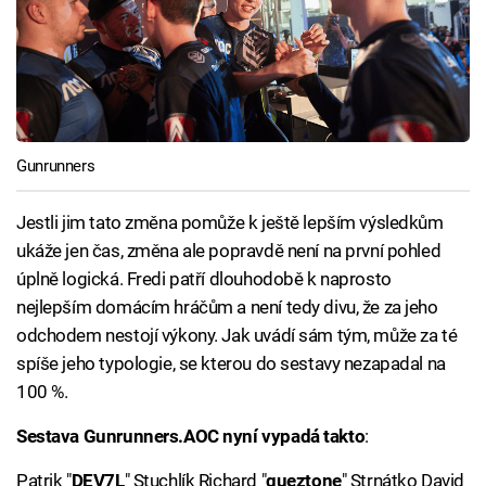
Gunrunners
Jestli jim tato změna pomůže k ještě lepším výsledkům
ukáže jen čas, změna ale popravdě není na první pohled
úplně logická. Fredi patří dlouhodobě k naprosto
nejlepším domácím hráčům a není tedy divu, že za jeho
odchodem nestojí výkony. Jak uvádí sám tým, může za té
spíše jeho typologie, se kterou do sestavy nezapadal na
100 %.
Sestava Gunrunners.AOC nyní vypadá takto
:
Patrik "
DEV7L
" Stuchlík Richard "
queztone
" Strnátko David