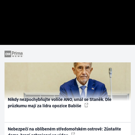
Nikdy nezpochybňujte voliče ANO, smál se Staněk. Dle
průzkumu mají za lídra opozice Babiše
Nebezpečí na oblíbeném středomořském ostrově: Zůstaňte