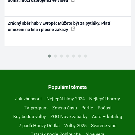
doma, hrozí ozbrojenci ve videu
Zrádný sběr hub v Evropě: Můžete být za pytláky. Platí
omezení na kila i plošné zákazy
Populární témata
Jak zhubnout
Nejlepší filmy 2024
Nejlepší horory
TV program
Změna času
Partie
Počasí
Kdy budou volby
ZOO Nové začátky
Auto – katalog
7 pádů Honzy Dědka
Volby 2025
Svařené víno
Tatarák podle Pohlreicha
Aloe vera