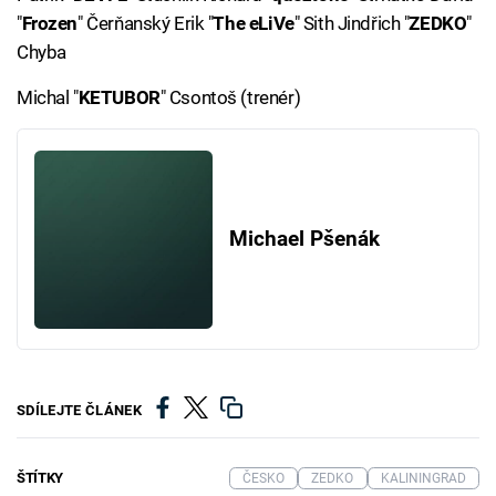
"
Frozen
" Čerňanský Erik "
The eLiVe
" Sith Jindřich "
ZEDKO
"
Chyba
Michal "
KETUBOR
" Csontoš (trenér)
Michael Pšenák
SDÍLEJTE ČLÁNEK
ŠTÍTKY
ČESKO
ZEDKO
KALININGRAD