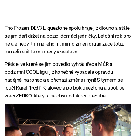
Trio Frozen, DEV7L, queztone spolu hraje již dlouho a stále
se jim daří držet na pozici domácí jedničky. Letošní rok pro
ně ale nebyl tím nejlehčím, mimo změn organizace totiž
museli řešit také změny v sestavě.
Pětice, ve které se jim povedlo vyhrát třeba MČR a
podzimní COOL ligu, již konečně vypadala opravdu
nadějně, nakonec ale přichází změna i nyní! S týmem se
loučí Karel "
fredi
" Královec a po bok queztona a spol. se
vrací
ZEDKO
, který si na chvíli odskočil k eSubě.