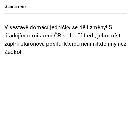
Cool Esport
Gunrunners
Pořady
V sestavě domácí jedničky se dějí změny! S
TV Program
úřadujícím mistrem ČR se loučí fredi, jeho místo
zaplní staronová posila, kterou není nikdo jiný než
Sledujte prima+
Zedko!
Přihlášení
Sledujte nás