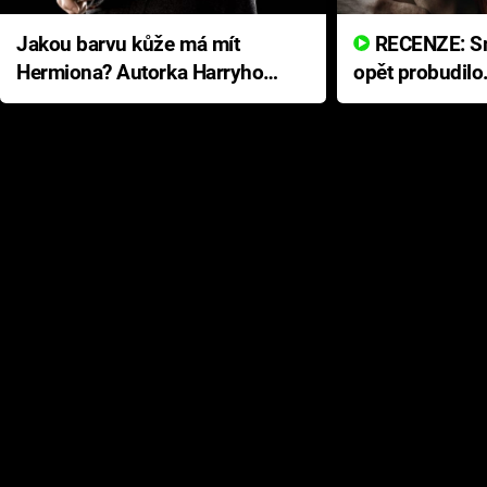
Jakou barvu kůže má mít
RECENZE: Smrtelné zlo se
Hermiona? Autorka Harryho
opět probudilo
Pottera přišla s ráznou
přichází s neo
odpovědí
hororovou nab