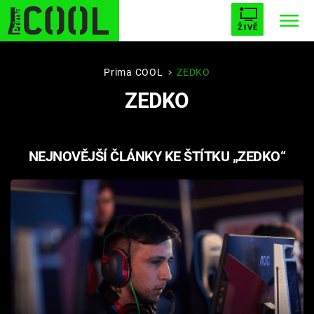
ŽIVĚ
STARHOUSE
BUFFY, PŘEMOŽITELKA UPÍRŮ
Trendy:
Prima COOL
ZEDKO
ZEDKO
ESCAPE
PLNEJ KOTEL
AVENGERS 5
NEJNOVĚJŠÍ ČLÁNKY KE ŠTÍTKU „ZEDKO“
Témata
Filmy
Seriály
Hry