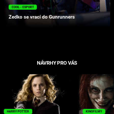
Cool Esport
COOL - ESPORT
Zedko se vrací do Gunrunners
Pořady
TV Program
Sledujte prima+
Přihlášení
NÁVRHY PRO VÁS
Sledujte nás
HARRY POTTER
KINOFILMY