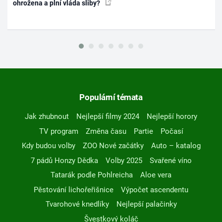
ohrožena a plní vláda sliby?
Populární témata
Jak zhubnout
Nejlepší filmy 2024
Nejlepší horory
TV program
Změna času
Partie
Počasí
Kdy budou volby
ZOO Nové začátky
Auto – katalog
7 pádů Honzy Dědka
Volby 2025
Svařené víno
Tatarák podle Pohlreicha
Aloe vera
Pěstování lichořeřišnice
Výpočet ascendentu
Tvarohové knedlíky
Nejlepší palačinky
Švestkový koláč