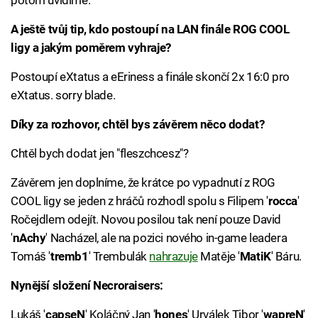
potom uvidíme.
A ještě tvůj tip, kdo postoupí na LAN finále ROG COOL
ligy a jakým poměrem vyhraje?
Postoupí eXtatus a eEriness a finále skončí 2x 16:0 pro
eXtatus. sorry blade.
Díky za rozhovor, chtěl bys závěrem něco dodat?
Chtěl bych dodat jen "fleszchcesz"?
Závěrem jen doplníme, že krátce po vypadnutí z ROG
COOL ligy se jeden z hráčů rozhodl spolu s Filipem '
rocca
'
Ročejdlem odejít. Novou posilou tak není pouze David
'
nAchy
' Nacházel, ale na pozici nového in-game leadera
Tomáš '
tremb1
' Trembulák
nahrazuje
Matěje '
MatiK
' Báru.
Nynější složení Necroraisers:
Lukáš '
capseN
' Koláčný Jan '
hones
' Urválek Tibor '
wapreN
'