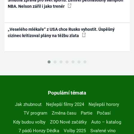
Smutná zpráva pro svět sportu: Zemřel pětinásobný šampion
NBA. Nelson zářil i jako trenér
„Veselého mlékaře“ z USA chce Rusko vyhostit. Úspěšný
cizinec kritizoval plány na těžbu zlata
Populární témata
Jak zhubnout
Nejlepší filmy 2024
Nejlepší horory
TV program
Změna času
Partie
Počasí
Kdy budou volby
ZOO Nové začátky
Auto – katalog
7 pádů Honzy Dědka
Volby 2025
Svařené víno