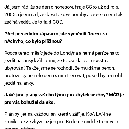
Já jsem rád, že se dařilo honesovi, hraje CSko už od roku
2005 a jsem rád, že dává takové bomby a že se o něm tak
začíná vědět. Je to fakt GOD.
Před posledním zápasem jste vyměnili Roccu za
nAchyho, co bylo příčinou?
Rocca tento měsíc jede do Londýna a nemá peníze na to
jezdit na lanky kvůli tomu, že to vše dal za tu cestu a
ubytování. Takže jsme se rozhodli, že mu dáme bench,
protože by nemělo cenu s ním trénovat, pokud by nemohl
jezdit na lanky.
Jaké jsou plány vašeho týmu pro zbytek sezóny? MČR je
pro vás bohužel daleko.
Plán byl jet na každou lan, která v září je. KoA LAN se
zrušila, takže zbýva už jen pár. Budeme nadále trénovat a