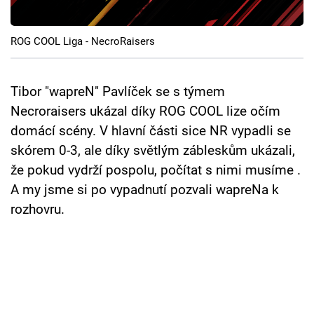
Cool Esport
ROG COOL Liga - NecroRaisers
Pořady
TV Program
Tibor "wapreN" Pavlíček se s týmem
Necroraisers ukázal díky ROG COOL lize očím
Sledujte prima+
domácí scény. V hlavní části sice NR vypadli se
skórem 0-3, ale díky světlým zábleskům ukázali,
Přihlášení
že pokud vydrží pospolu, počítat s nimi musíme .
A my jsme si po vypadnutí pozvali wapreNa k
rozhovru.
Sledujte nás