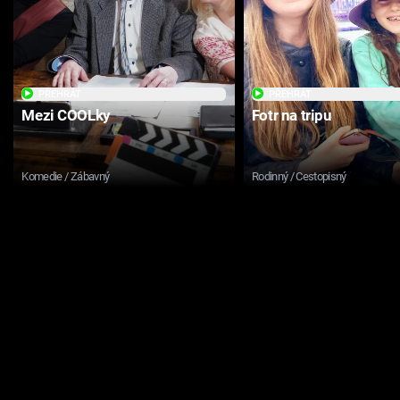
PŘEHRÁT
PŘEHRÁT
Mezi COOLky
Fotr na tripu
Komedie / Zábavný
Rodinný / Cestopisný