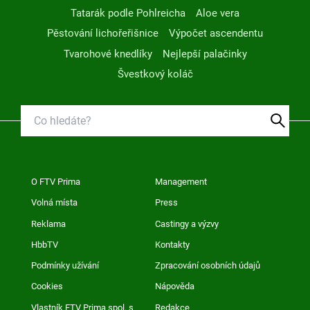
Tatarák podle Pohlreicha
Aloe vera
Pěstování lichořeřišnice
Výpočet ascendentu
Tvarohové knedlíky
Nejlepší palačinky
Švestkový koláč
O FTV Prima
Management
Volná místa
Press
Reklama
Castingy a výzvy
HbbTV
Kontakty
Podmínky užívání
Zpracování osobních údajů
Cookies
Nápověda
Vlastník FTV Prima spol. s
Redakce