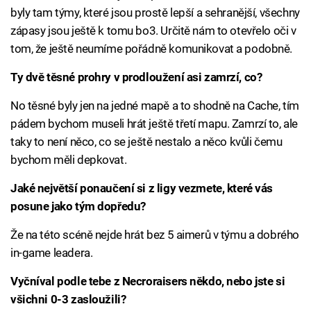
byly tam týmy, které jsou prostě lepší a sehranější, všechny
zápasy jsou ještě k tomu bo3. Určitě nám to otevřelo oči v
tom, že ještě neumíme pořádně komunikovat a podobně.
Ty dvě těsné prohry v prodloužení asi zamrzí, co?
No těsné byly jen na jedné mapě a to shodně na Cache, tím
pádem bychom museli hrát ještě třetí mapu. Zamrzí to, ale
taky to není něco, co se ještě nestalo a něco kvůli čemu
bychom měli depkovat.
Jaké největší ponaučení si z ligy vezmete, které vás
posune jako tým dopředu?
Že na této scéně nejde hrát bez 5 aimerů v týmu a dobrého
in-game leadera.
Vyčníval podle tebe z Necroraisers někdo, nebo jste si
všichni 0-3 zasloužili?