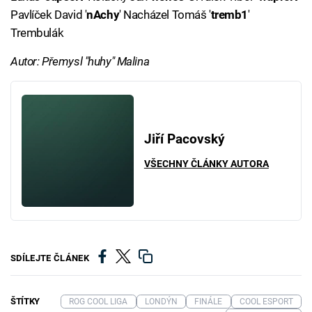
Pavlíček David '
nAchy
' Nacházel Tomáš '
tremb1
'
Trembulák
Autor: Přemysl "huhy" Malina
Jiří Pacovský
VŠECHNY ČLÁNKY AUTORA
SDÍLEJTE ČLÁNEK
ŠTÍTKY
ROG COOL LIGA
LONDÝN
FINÁLE
COOL ESPORT