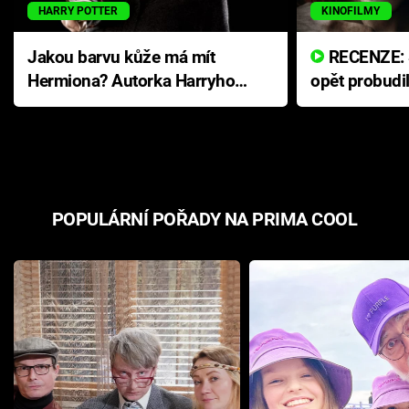
HARRY POTTER
KINOFILMY
Jakou barvu kůže má mít
RECENZE: Smrtelné zlo se
Hermiona? Autorka Harryho
opět probudi
Pottera přišla s ráznou
přichází s n
odpovědí
hororovou n
POPULÁRNÍ POŘADY NA PRIMA COOL