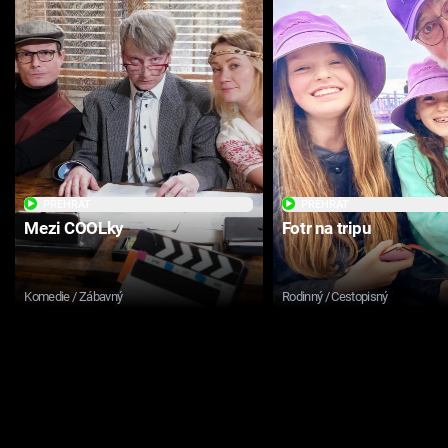
PŘEHRÁT
PŘEHRÁT
Mezi COOLky
Fotr na tripu
Komedie / Zábavný
Rodinný / Cestopisný