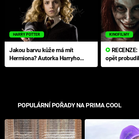
HARRY POTTER
KINOFILMY
Jakou barvu kůže má mít
RECENZE: Smrtelné zlo se
Hermiona? Autorka Harryho
opět probudi
Pottera přišla s ráznou
přichází s n
odpovědí
hororovou n
POPULÁRNÍ POŘADY NA PRIMA COOL