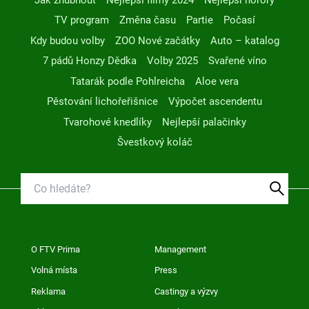
TV program
Změna času
Partie
Počasí
Kdy budou volby
ZOO Nové začátky
Auto – katalog
7 pádů Honzy Dědka
Volby 2025
Svařené víno
Tatarák podle Pohlreicha
Aloe vera
Pěstování lichořeřišnice
Výpočet ascendentu
Tvarohové knedlíky
Nejlepší palačinky
Švestkový koláč
O FTV Prima
Management
Volná místa
Press
Reklama
Castingy a výzvy