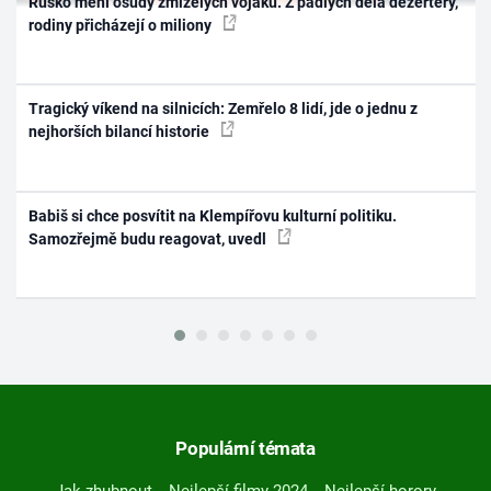
Rusko mění osudy zmizelých vojáků. Z padlých dělá dezertéry,
rodiny přicházejí o miliony
Tragický víkend na silnicích: Zemřelo 8 lidí, jde o jednu z
nejhorších bilancí historie
Babiš si chce posvítit na Klempířovu kulturní politiku.
Samozřejmě budu reagovat, uvedl
Populární témata
Jak zhubnout
Nejlepší filmy 2024
Nejlepší horory