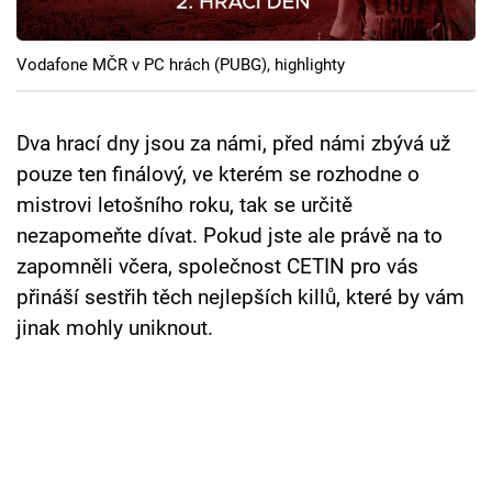
Cool Esport
Vodafone MČR v PC hrách (PUBG), highlighty
Pořady
TV Program
Dva hrací dny jsou za námi, před námi zbývá už
pouze ten finálový, ve kterém se rozhodne o
Sledujte prima+
mistrovi letošního roku, tak se určitě
nezapomeňte dívat. Pokud jste ale právě na to
Přihlášení
zapomněli včera, společnost CETIN pro vás
přináší sestřih těch nejlepších killů, které by vám
jinak mohly uniknout.
Sledujte nás