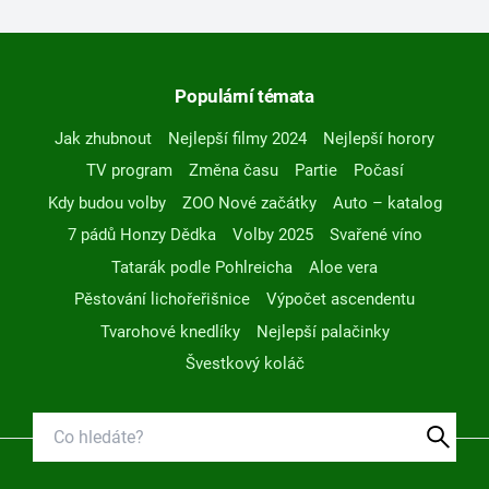
Populární témata
Jak zhubnout
Nejlepší filmy 2024
Nejlepší horory
TV program
Změna času
Partie
Počasí
Kdy budou volby
ZOO Nové začátky
Auto – katalog
7 pádů Honzy Dědka
Volby 2025
Svařené víno
Tatarák podle Pohlreicha
Aloe vera
Pěstování lichořeřišnice
Výpočet ascendentu
Tvarohové knedlíky
Nejlepší palačinky
Švestkový koláč