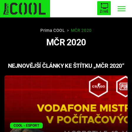
ŽIVĚ
STARHOUSE
BUFFY, PŘEMOŽITELKA UPÍRŮ
Trendy:
Prima COOL
MČR 2020
MČR 2020
ESCAPE
PLNEJ KOTEL
AVENGERS 5
NEJNOVĚJŠÍ ČLÁNKY KE ŠTÍTKU „MČR 2020“
Témata
Filmy
Seriály
Hry
COOL - ESPORT