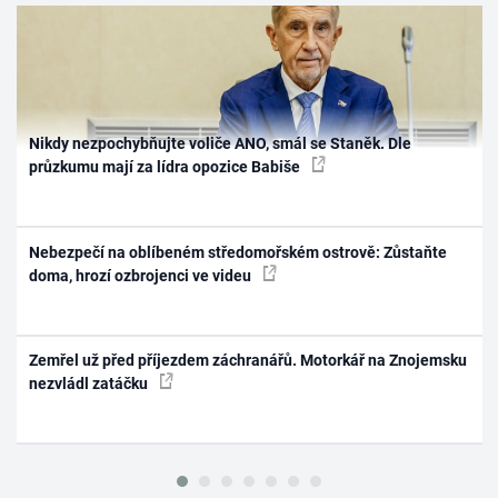
Nikdy nezpochybňujte voliče ANO, smál se Staněk. Dle
průzkumu mají za lídra opozice Babiše
Nebezpečí na oblíbeném středomořském ostrově: Zůstaňte
doma, hrozí ozbrojenci ve videu
Zemřel už před příjezdem záchranářů. Motorkář na Znojemsku
nezvládl zatáčku