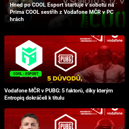
Hned po COOL Esport startuje v sobotu na
Cool Esport
Prima COOL sestřih z Vodafone MČR v PC
hrách
Pořady
TV Program
Sledujte prima+
Přihlášení
COOL - ESPORT
Sledujte nás
Vodafone MČR v PUBG: 5 faktorů, díky kterým
Entropiq dokráčeli k titulu