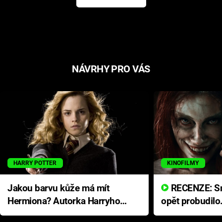
NÁVRHY PRO VÁS
HARRY POTTER
KINOFILMY
Jakou barvu kůže má mít
RECENZE: Smrtelné zlo se
Hermiona? Autorka Harryho
opět probudilo
Pottera přišla s ráznou
přichází s neo