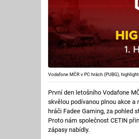
Vodafone MČR v PC hrách (PUBG), highlight
První den letošního Vodafone M
skvělou podívanou plnou akce a n
hráči Fadee Gaming, za pohled sto
Proto nám společnost CETIN přiná
zápasy nabídly.