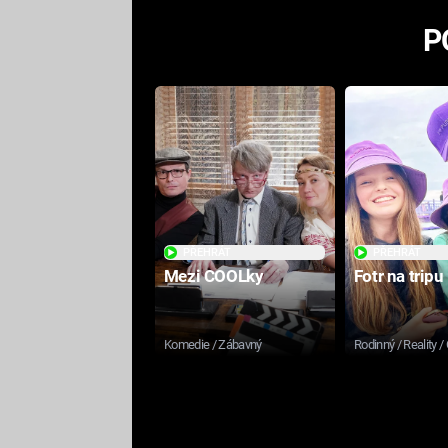
P
PŘEHRÁT
PŘEHRÁT
Mezi COOLky
Fotr na tripu
Komedie / Zábavný
Rodinný / Reality /