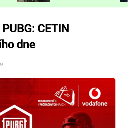
představit
 PUBG: CETIN
ního dne
55