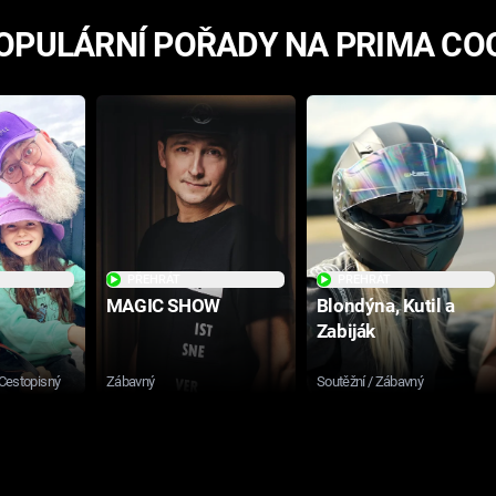
OPULÁRNÍ POŘADY NA PRIMA CO
PŘEHRÁT
PŘEHRÁT
MAGIC SHOW
Blondýna, Kutil a
Zabiják
 Cestopisný
Zábavný
Soutěžní / Zábavný