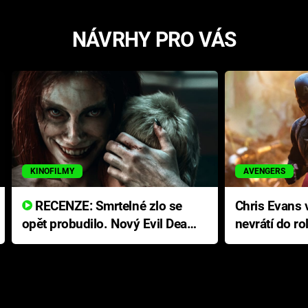
NÁVRHY PRO VÁS
KINOFILMY
AVENGERS
RECENZE: Smrtelné zlo se
Chris Evans v
opět probudilo. Nový Evil Dead
nevrátí do ro
přichází s neodolatelnou
Ameriky
hororovou nabídkou