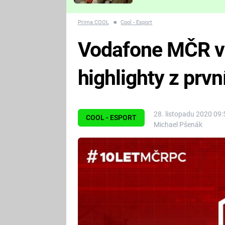
Které děsivé pecky vám
nejvíc zvednou tep?
Prima COOL
■
Cool - Esport
Vodafone MČR v
highlighty z prv
28. listopadu 2020 09:
COOL - ESPORT
Michael Pšenák