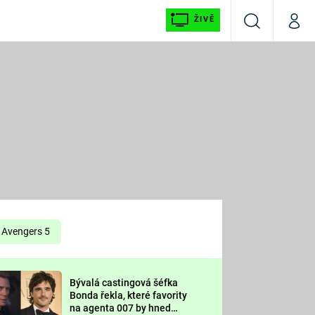
ŽIVĚ
Vyhledávání
Můj p
Prima+
É
CNN Prima NEWS
E
Prima FRESH
ŠÍ
Prima LIVING
E
Prima Ženy
Avengers 5
Prima LAJK
Bývalá castingová šéfka
OOL
Bonda řekla, které favority
Sledujte nás
na agenta 007 by hned