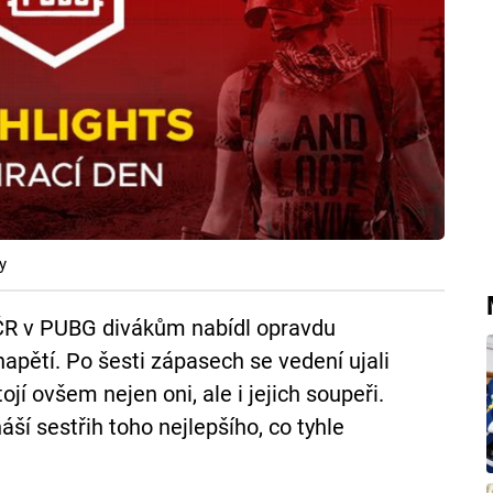
y
ČR v PUBG divákům nabídl opravdu
apětí. Po šesti zápasech se vedení ujali
jí ovšem nejen oni, ale i jejich soupeři.
ší sestřih toho nejlepšího, co tyhle