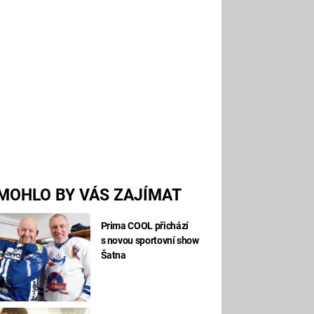
MOHLO BY VÁS ZAJÍMAT
Prima COOL přichází
s novou sportovní show
Šatna