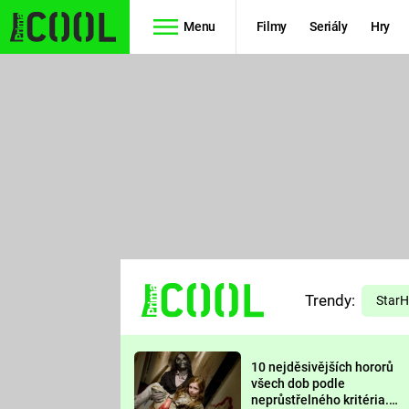
Menu
Filmy
Seriály
Hry
Seriály
Filmy
SIMPSONOVI
STAR WARS
HVĚZDNÁ
AVENGERS
BRÁNA
RYCHLE A
TEORIE
ZBĚSILE 10
Trendy:
VELKÉHO
Star
PREDÁTOR
TŘESKU
10 nejděsivějších hororů
FUTURAMA
všech dob podle
neprůstřelného kritéria.