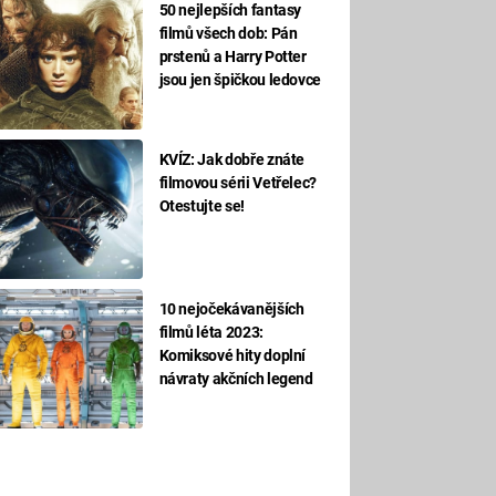
50 nejlepších fantasy
filmů všech dob: Pán
prstenů a Harry Potter
jsou jen špičkou ledovce
KVÍZ: Jak dobře znáte
filmovou sérii Vetřelec?
Otestujte se!
10 nejočekávanějších
filmů léta 2023:
Komiksové hity doplní
návraty akčních legend