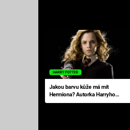
HARRY POTTER
Jakou barvu kůže má mít
Hermiona? Autorka Harryho
Pottera přišla s ráznou
odpovědí