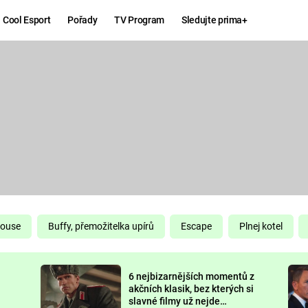
Cool Esport
Pořady
TV Program
Sledujte prima+
Hry
Zábava
MAFIA
ZÁBAVN
GALERI
GTA 6
NEJLEP
KINGDOM
KOMEDI
COME:
DELIVERANCE
CHUCK
House
Buffy, přemožitelka upírů
Escape
Plnej kotel
NORRIS
ESPORT
6 nejbizarnějších momentů z
DEADP
akčních klasik, bez kterých si
slavné filmy už nejde