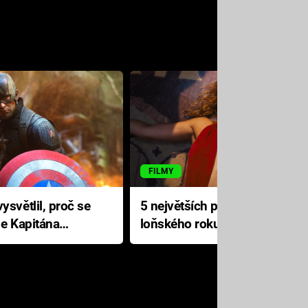
FILMY
ysvětlil, proč se
5 největších propadáků
le Kapitána
loňského roku: Disney na
jediné katastrofě prodělal 200
milionů dolarů