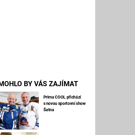
MOHLO BY VÁS ZAJÍMAT
Prima COOL přichází
s novou sportovní show
Šatna