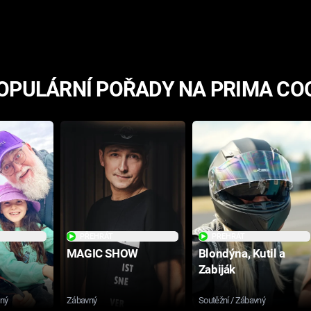
hororovou nabídkou
OPULÁRNÍ POŘADY NA PRIMA CO
PŘEHRÁT
PŘEHRÁT
MAGIC SHOW
Blondýna, Kutil a
Zabiják
sný
Zábavný
Soutěžní / Zábavný