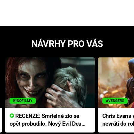
NÁVRHY PRO VÁS
KINOFILMY
AVENGERS
RECENZE: Smrtelné zlo se
Chris Evans v
opět probudilo. Nový Evil Dead
nevrátí do ro
přichází s neodolatelnou
Ameriky