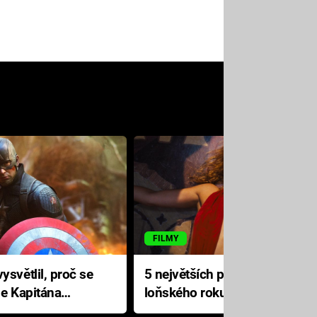
FILMY
ysvětlil, proč se
5 největších propadáků
le Kapitána
loňského roku: Disney na
jediné katastrofě prodělal 200