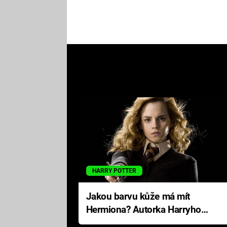
HARRY POTTER
Jakou barvu kůže má mít
Hermiona? Autorka Harryho
Pottera přišla s ráznou