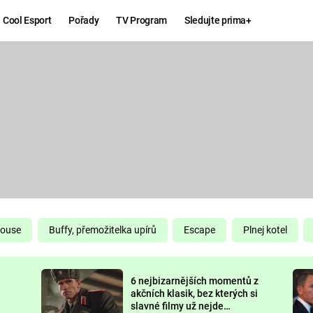
Cool Esport
Pořady
TV Program
Sledujte prima+
Hry
Zábava
MAFIA
ZÁBAVN
GALERI
GTA 6
NEJLEP
KINGDOM
KOMEDI
COME:
DELIVERANCE
CHUCK
House
Buffy, přemožitelka upírů
Escape
Plnej kotel
NORRIS
ESPORT
6 nejbizarnějších momentů z
DEADP
akčních klasik, bez kterých si
slavné filmy už nejde