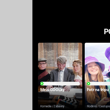
odpovědí
P
PŘEHRÁT
PŘEHRÁT
Mezi COOLky
Fotr na tripu
Komedie / Zábavný
Rodinný / Cestopi