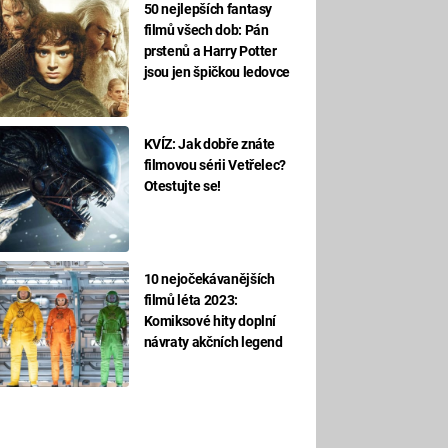
50 nejlepších fantasy
filmů všech dob: Pán
prstenů a Harry Potter
jsou jen špičkou ledovce
KVÍZ: Jak dobře znáte
filmovou sérii Vetřelec?
Otestujte se!
10 nejočekávanějších
filmů léta 2023:
Komiksové hity doplní
návraty akčních legend