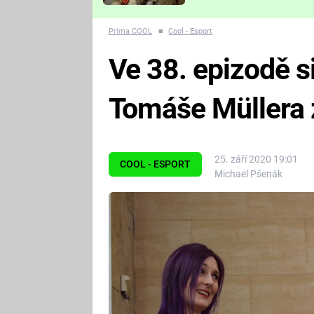
Které děsivé pecky vám
nejvíc zvednou tep?
Prima COOL
■
Cool - Esport
Ve 38. epizodě 
Tomáše Müllera
25. září 2020 19:01
COOL - ESPORT
Michael Pšenák