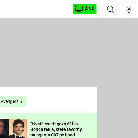
ŽIVĚ
Vyhledávání
Můj p
Prima+
É
CNN Prima NEWS
E
Prima FRESH
ŠÍ
Prima LIVING
E
Prima Ženy
Avengers 5
Prima LAJK
Bývalá castingová šéfka
OOL
Bonda řekla, které favority
Sledujte nás
na agenta 007 by hned