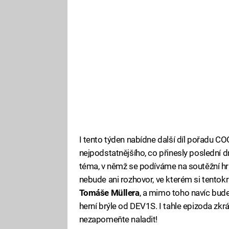
I tento týden nabídne další díl pořadu C
nejpodstatnějšího, co přinesly poslední d
téma, v němž se podíváme na soutěžní hr
nebude ani rozhovor, ve kterém si tent
Tomáše Müllera
, a mimo toho navíc bude
herní brýle od DEV1S. I tahle epizoda zkrá
nezapomeňte naladit!