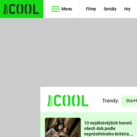
Menu
Filmy
Seriály
Hry
Seriály
Filmy
SIMPSONOVI
STAR WARS
HVĚZDNÁ
AVENGERS
BRÁNA
RYCHLE A
TEORIE
ZBĚSILE 10
Trendy:
VELKÉHO
Star
PREDÁTOR
TŘESKU
10 nejděsivějších hororů
FUTURAMA
všech dob podle
neprůstřelného kritéria.