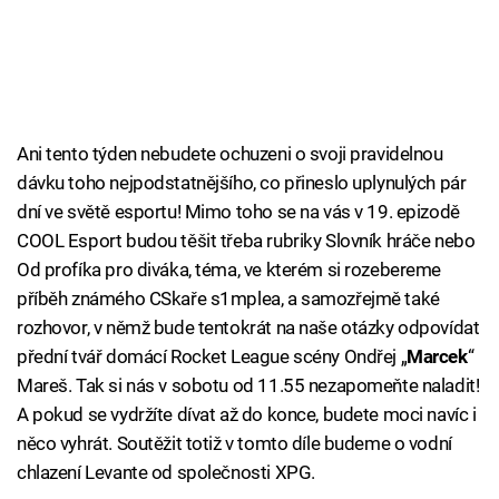
Ani tento týden nebudete ochuzeni o svoji pravidelnou
dávku toho nejpodstatnějšího, co přineslo uplynulých pár
dní ve světě esportu! Mimo toho se na vás v 19. epizodě
COOL Esport budou těšit třeba rubriky Slovník hráče nebo
Od profíka pro diváka, téma, ve kterém si rozebereme
příběh známého CSkaře s1mplea, a samozřejmě také
rozhovor, v němž bude tentokrát na naše otázky odpovídat
přední tvář domácí Rocket League scény Ondřej „
Marcek
“
Mareš. Tak si nás v sobotu od 11.55 nezapomeňte naladit!
A pokud se vydržíte dívat až do konce, budete moci navíc i
něco vyhrát. Soutěžit totiž v tomto díle budeme o vodní
chlazení Levante od společnosti XPG.