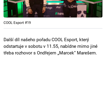
Cool Esport
Pořady
COOL Esport #19
TV Program
Sledujte prima+
Další díl našeho pořadu COOL Esport, který
odstartuje v sobotu v 11.55, nabídne mimo jiné
třeba rozhovor s Ondřejem „Marcek“ Marešem.
Přihlášení
Sledujte nás