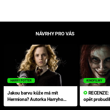
NÁVRHY PRO VÁS
HARRY POTTER
KINOFILMY
Jakou barvu kůže má mít
RECENZE: Smrtelné zlo se
Hermiona? Autorka Harryho
opět probudi
Pottera přišla s ráznou
přichází s n