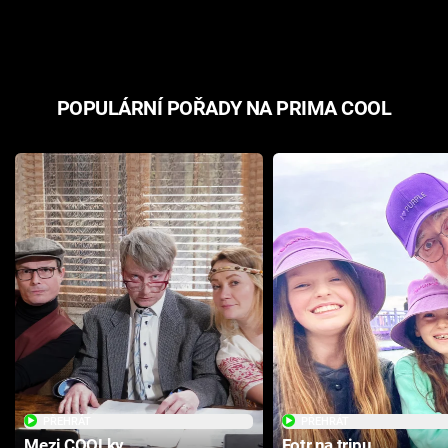
odpovědí
hororovou n
POPULÁRNÍ POŘADY NA PRIMA COOL
PŘEHRÁT
PŘEHRÁT
Mezi COOLky
Fotr na tripu