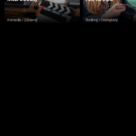
Komedie / Zábavný
Rodinný / Cestopisný