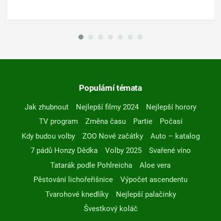
Populární témata
Jak zhubnout
Nejlepší filmy 2024
Nejlepší horory
TV program
Změna času
Partie
Počasí
Kdy budou volby
ZOO Nové začátky
Auto – katalog
7 pádů Honzy Dědka
Volby 2025
Svařené víno
Tatarák podle Pohlreicha
Aloe vera
Pěstování lichořeřišnice
Výpočet ascendentu
Tvarohové knedlíky
Nejlepší palačinky
Švestkový koláč