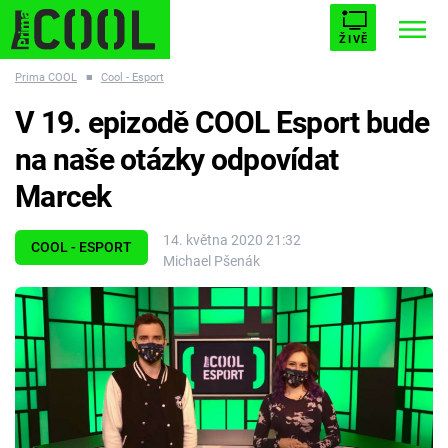
ŽIVĚ
Prima COOL
■
Cool - Esport
STARHOUSE
BUFFY, PŘEMOŽITELKA UPÍRŮ
Trendy:
V 19. epizodě COOL Esport bude
ESCAPE
PLNEJ KOTEL
AVENGERS 5
na naše otázky odpovídat
Marcek
14. května 2020 21:32
COOL - ESPORT
Michael Pšenák
Témata
Filmy
Seriály
Hry