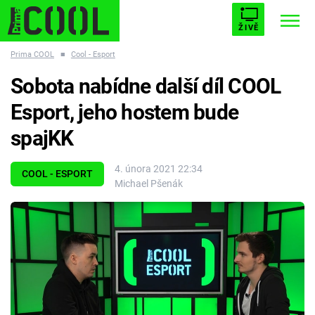
ŽIVĚ
Prima COOL
■
Cool - Esport
STARHOUSE
BUFFY, PŘEMOŽITELKA UPÍRŮ
Trendy:
Sobota nabídne další díl COOL
ESCAPE
PLNEJ KOTEL
AVENGERS 5
Esport, jeho hostem bude
spajKK
4. února 2021 22:34
COOL - ESPORT
Michael Pšenák
Témata
Filmy
Seriály
Hry