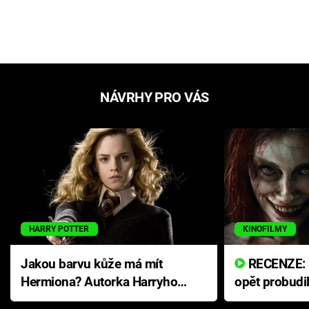
NÁVRHY PRO VÁS
HARRY POTTER
KINOFILMY
Jakou barvu kůže má mít
RECENZE: Smrtelné zlo se
Hermiona? Autorka Harryho
opět probudi
Pottera přišla s ráznou
přichází s n