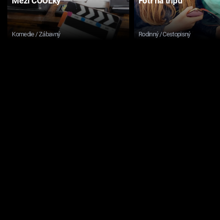
Mezi COOLky
Fotr na tripu
Komedie / Zábavný
Rodinný / Cestopisný