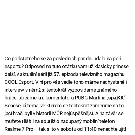
Co podstatného se za posledních pár dní událo na poli
esportu? Odpověď na tuto otázku vám už klasicky přinese
další, v aktuální sérii již 57. epizoda televizního magazínu
COOL Esport. V ní pro vás vedle toho máme nachystané i
interview, v němž si tentokrát vyzpovídáme známého
hráče, streamera a komentátora PUBG Martina „
spajKK“
Beneše, či téma, ve kterém se tentokrát zaměříme na to,
jací hráči byli v historii MČR nejúspěšnější. A na závěr se
můžete těšit i na soutěž o nadupaný mobilní telefon
Realme 7 Pro – tak si to v sobotu od 11:40 nenechte ujít!