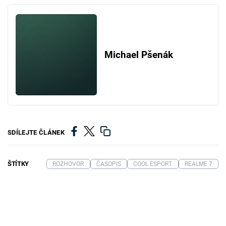
Michael Pšenák
SDÍLEJTE ČLÁNEK
ŠTÍTKY
ROZHOVOR
ČASOPIS
COOL ESPORT
REALME 7