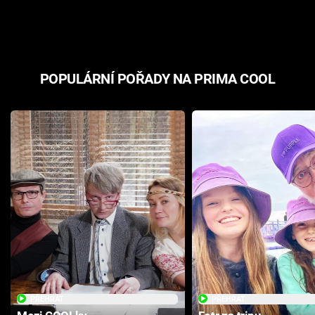
odpovědí
hororovou n
POPULÁRNÍ POŘADY NA PRIMA COOL
PŘEHRÁT
PŘEHRÁT