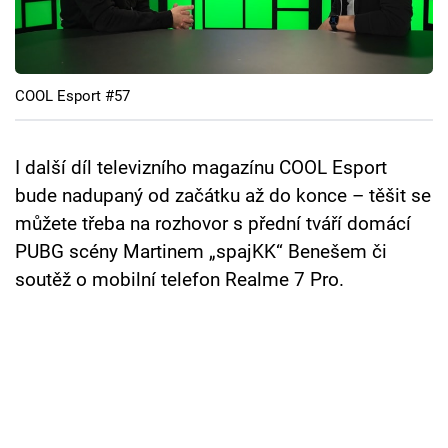
Cool Esport
Pořady
COOL Esport #57
TV Program
Sledujte prima+
I další díl televizního magazínu COOL Esport
bude nadupaný od začátku až do konce – těšit se
můžete třeba na rozhovor s přední tváří domácí
Přihlášení
PUBG scény Martinem „spajKK“ Benešem či
soutěž o mobilní telefon Realme 7 Pro.
Sledujte nás