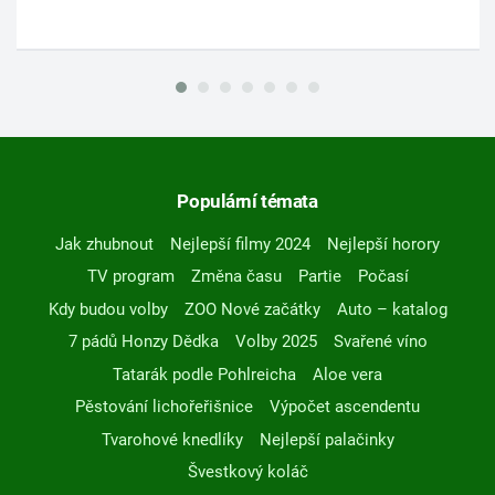
Populární témata
Jak zhubnout
Nejlepší filmy 2024
Nejlepší horory
TV program
Změna času
Partie
Počasí
Kdy budou volby
ZOO Nové začátky
Auto – katalog
7 pádů Honzy Dědka
Volby 2025
Svařené víno
Tatarák podle Pohlreicha
Aloe vera
Pěstování lichořeřišnice
Výpočet ascendentu
Tvarohové knedlíky
Nejlepší palačinky
Švestkový koláč