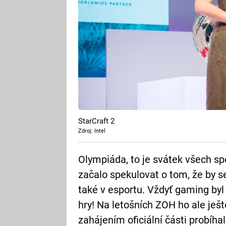
StarCraft 2
Zdroj: Intel
Olympiáda, to je svátek všech sp
začalo spekulovat o tom, že by s
také v esportu. Vždyť gaming byl 
hry! Na letošních ZOH ho ale ješt
zahájením oficiální části probíh