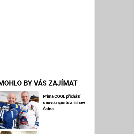
MOHLO BY VÁS ZAJÍMAT
Prima COOL přichází
s novou sportovní show
Šatna