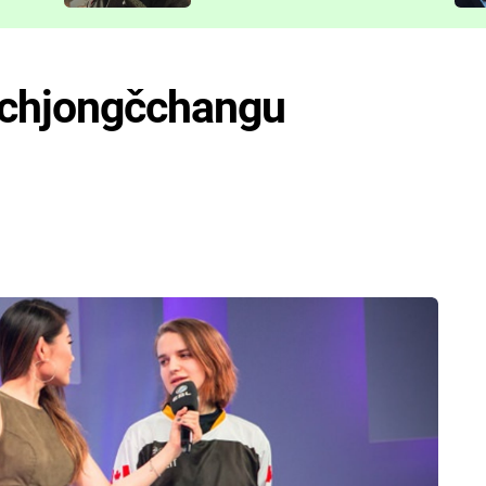
představit
 Pchjongčchangu
!