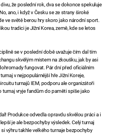
y divu, že poslední rok, dva se dokonce spekuluje
No, ano, i když v Česku se ze strany široké
de ve světě berou hry skoro jako národní sport.
kou tradici je Jížní Korea, země, kde se letos
iplíně se v poslední době uvažuje čím dal tím
changu skvělým místem na zkoušku, jak by asi
ohromady fungovat. Pár dní před oficiálním
urnaj v nejpopulárnější hře Jížní Koreje,
circuitu turnajů IEM, podporu ale organizátoři
 turnaj vryje fandům do paměti spíše jako
dal! Produkce odvedla opravdu skvělou práci a i
lepší je ale bezpochyby výsledek. Celý turnaj
o si výhru takhle velkého turnaje bezpochyby