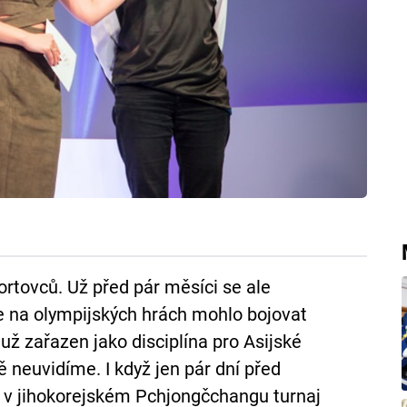
ortovců. Už před pár měsíci se ale
e na olympijských hrách mohlo bojovat
už zařazen jako disciplína pro Asijské
ě neuvidíme. I když jen pár dní před
al v jihokorejském Pchjongčchangu turnaj