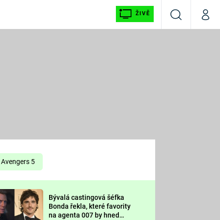
ŽIVĚ
Vyhledávání
Můj p
Prima+
É
CNN Prima NEWS
E
Prima FRESH
ŠÍ
Prima LIVING
E
Prima Ženy
Avengers 5
Prima LAJK
Bývalá castingová šéfka
OOL
Bonda řekla, které favority
Sledujte nás
na agenta 007 by hned