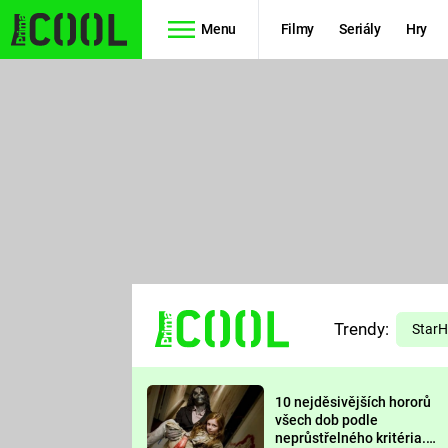
Menu
Filmy
Seriály
Hry
Seriály
Filmy
SIMPSONOVI
STAR WARS
HVĚZDNÁ
AVENGERS
BRÁNA
RYCHLE A
TEORIE
ZBĚSILE 10
Trendy:
VELKÉHO
Star
PREDÁTOR
TŘESKU
10 nejděsivějších hororů
FUTURAMA
všech dob podle
neprůstřelného kritéria.