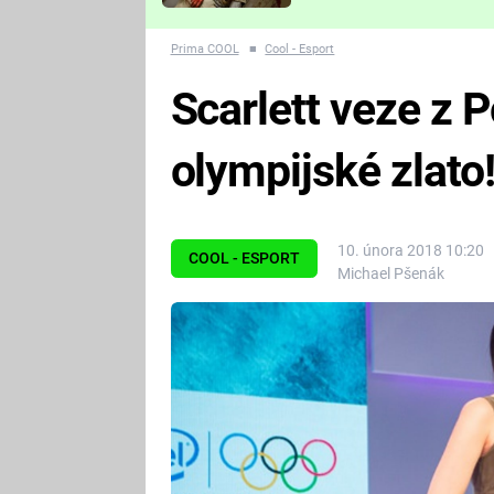
Které děsivé pecky vám
nejvíc zvednou tep?
Prima COOL
■
Cool - Esport
Scarlett veze z
olympijské zlato
10. února 2018 10:20
COOL - ESPORT
Michael Pšenák