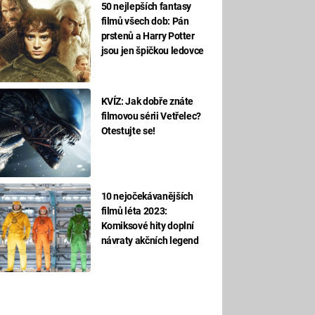
50 nejlepších fantasy
filmů všech dob: Pán
prstenů a Harry Potter
jsou jen špičkou ledovce
KVÍZ: Jak dobře znáte
filmovou sérii Vetřelec?
Otestujte se!
10 nejočekávanějších
filmů léta 2023:
Komiksové hity doplní
návraty akčních legend