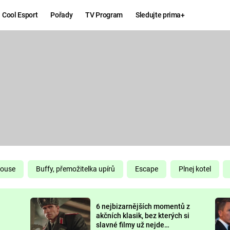
Cool Esport
Pořady
TV Program
Sledujte prima+
Hry
Zábava
MAFIA
ZÁBAVN
GALERI
GTA 6
NEJLEP
KINGDOM
KOMEDI
COME:
DELIVERANCE
CHUCK
House
Buffy, přemožitelka upírů
Escape
Plnej kotel
NORRIS
ESPORT
6 nejbizarnějších momentů z
DEADP
akčních klasik, bez kterých si
slavné filmy už nejde