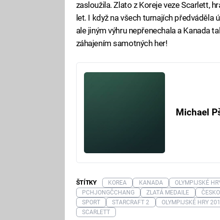
zasloužila. Zlato z Koreje veze Scarlett, h
let. I když na všech turnajích předváděla ú
ale jiným výhru nepřenechala a Kanada tak
záhajením samotných her!
Michael P
ŠTÍTKY
KOREA
KANADA
OLYMPIJSKÉ HR
PCHJONGČCHANG
ZLATÁ MEDAILE
ČESKO
SPORT
STARCRAFT 2
OLYMPIJSKÉ HRY 20
SCARLETT