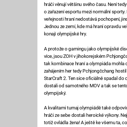
hráči věnují většinu svého času. Není ted
o zařazení esportu mezi normální sporty. 
veřejnosti hraní nedostává pochopení, jin
Jednou ze zemí, kde má hraní opravdu veli
konají olympijské hry.
A protože o gamingu jako olympijské disc
více, jsou ZOH v jihokorejském Pchjongč
tak kombinace hraní a olympiáda mohla d
zahájením her tedy Pchjongčchang hostil t
StarCraft 2. Ten sice oficiálně spadal do 
dostali od samotného MOV a tak se tento
olympijský.
A kvalitami turnaj olympiádě také odpoví
hráči ze sebe dostali heroické výkony. Nej
totiž ovládla žena! A ještě ke všemu ta, c