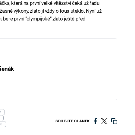
ráčka, která na první velké vítězství čeká už řadu
žasné výkony, zlato jí vždy o fous uteklo. Nyní už
 bere první "olympijské" zlato ještě před
šenák
Y
SDÍLEJTE ČLÁNEK
18