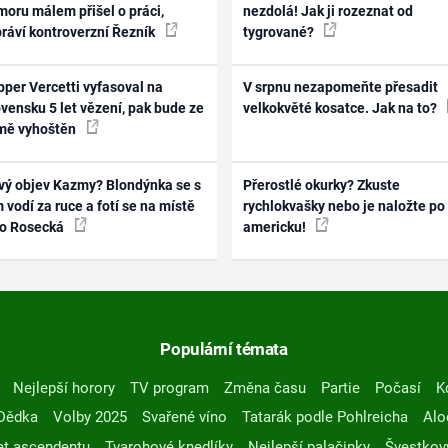
oru málem přišel o práci,
nezdolá! Jak ji rozeznat od
práví kontroverzní Řezník
tygrované?
per Vercetti vyfasoval na
V srpnu nezapomeňte přesadit
vensku 5 let vězení, pak bude ze
velkokvěté kosatce. Jak na to?
mě vyhoštěn
vý objev Kazmy? Blondýnka se s
Přerostlé okurky? Zkuste
 vodí za ruce a fotí se na místě
rychlokvašky nebo je naložte po
ko Rosecká
americku!
Populární témata
Nejlepší horory
TV program
Změna času
Partie
Počasí
K
Dědka
Volby 2025
Svařené víno
Tatarák podle Pohlreicha
Alo
t ascendentu
Tvarohové knedlíky
Nejlepší palačinky
Švestkov