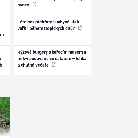
ovoce
Léto bez přehřáté kuchyně. Jak
vařit i během tropických dnů?
atr
Rýžové burgery s kuřecím masem a
o
mrkví podávané se salátem – lehká
ně
a chutná večeře