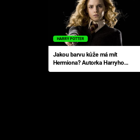
HARRY POTTER
Jakou barvu kůže má mít
Hermiona? Autorka Harryho
Pottera přišla s ráznou
odpovědí