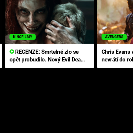
KINOFILMY
AVENGERS
RECENZE: Smrtelné zlo se
Chris Evans v
opět probudilo. Nový Evil Dead
nevrátí do ro
přichází s neodolatelnou
Ameriky
hororovou nabídkou