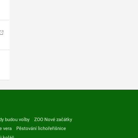
dy budou volby
ZOO Nové začátky
e vera
Pěstování lichořeřišnice
ý koláč