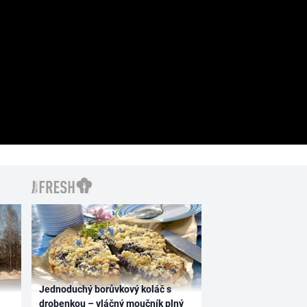
Jednoduchý borůvkový koláč s
drobenkou – vláčný moučník plný