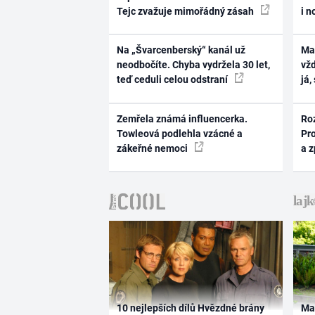
Tejc zvažuje mimořádný zásah
i n
Na „Švarcenberský“ kanál už
Ma
neodbočíte. Chyba vydržela 30 let,
vž
teď ceduli celou odstraní
já,
Zemřela známá influencerka.
Ro
Towleová podlehla vzácné a
Pr
zákeřné nemoci
a 
10 nejlepších dílů Hvězdné brány
Ma