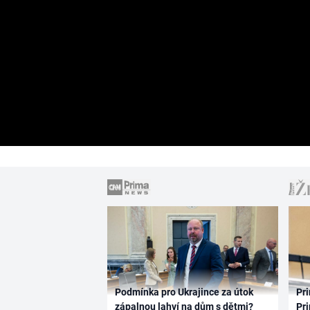
Podmínka pro Ukrajince za útok
Pri
zápalnou lahví na dům s dětmi?
Pri