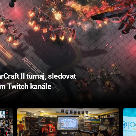
rCraft II turnaj, sledovat
m Twitch kanále