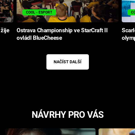
COOL - ESPORT
C
žije
Ostrava Championship ve StarCraft II
Scarl
ovládl BlueCheese
olymp
NAČÍST DALŠÍ
NÁVRHY PRO VÁS