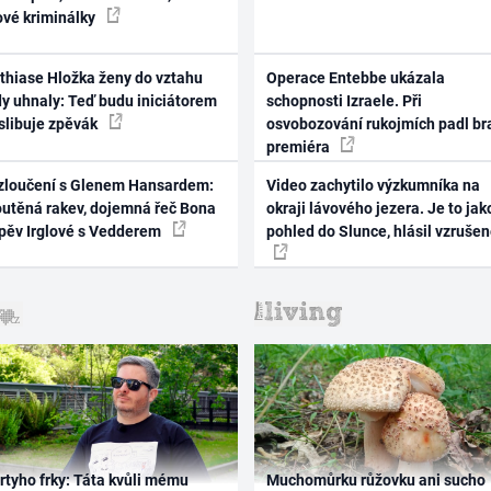
ové kriminálky
thiase Hložka ženy do vztahu
Operace Entebbe ukázala
dy uhnaly: Teď budu iniciátorem
schopnosti Izraele. Při
 slibuje zpěvák
osvobozování rukojmích padl br
premiéra
zloučení s Glenem Hansardem:
Video zachytilo výzkumníka na
outěná rakev, dojemná řeč Bona
okraji lávového jezera. Je to jak
zpěv Irglové s Vedderem
pohled do Slunce, hlásil vzruše
rtyho frky: Táta kvůli mému
Muchomůrku růžovku ani sucho