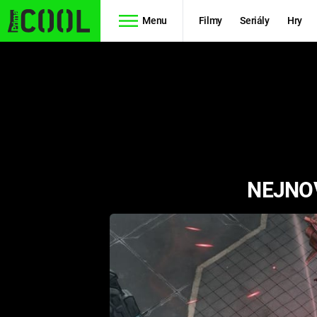
Menu
Filmy
Seriály
Hry
Seriály
Filmy
SIMPSONOVI
STAR WARS
HVĚZDNÁ
AVENGERS
BRÁNA
NEJNOV
RYCHLE A
TEORIE
ZBĚSILE 10
VELKÉHO
PREDÁTOR
TŘESKU
FUTURAMA