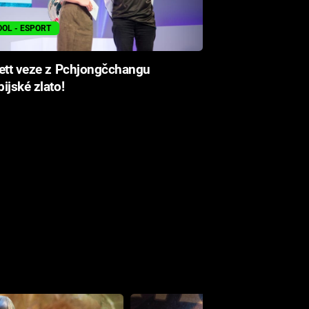
OOL - ESPORT
ett veze z Pchjongčchangu
ijské zlato!