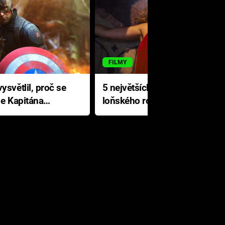
FILMY
ysvětlil, proč se
5 největších propadáků
le Kapitána
loňského roku: Disney na
jediné katastrofě prodělal 200
milionů dolarů