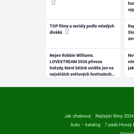
hum
vy
TOP filmy a seriály podle mladých
Rap
diváků
Slo
ze
Nejen Robbie Williams.
No
LOVESTREAM 2026 přiveze
ním
hvězdy, které běžně uvidíte jen na
ja
největších světových festivalech
Jak zhubnout
Nejlepší filmy 2024
Auto – katalog
7 pádů Honzy 
Výpoče