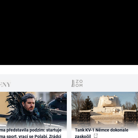
ma představila podzim: startuje
Tank KV-1 Němce dokonale
ma sport, vrací se Polabí, Zrádci
zaskočil