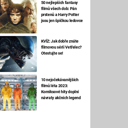
50 nejlepších fantasy
filmů všech dob: Pán
prstenů a Harry Potter
jsou jen špičkou ledovce
KVÍZ: Jak dobře znáte
filmovou sérii Vetřelec?
Otestujte se!
10 nejočekávanějších
filmů léta 2023:
Komiksové hity doplní
návraty akčních legend