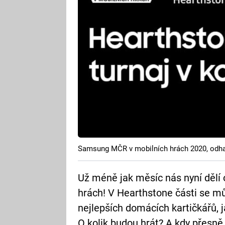
Samsung MČR v mobilních hrách 2020, odha
Už méně jak měsíc nás nyní dělí
hrách! V Hearthstone části se m
nejlepších domácích kartičkářů, 
O kolik budou hrát? A kdy přesně