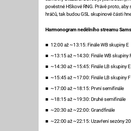
pověstné HSkové RNG. Právě proto, aby s
hráčů, tak budou GSL skupinové části hn
Harmonogram nedělního streamu Sams
12:00 až ~13:15: Finále WB skupiny E
~13:15 až ~14:30: Finále WB skupiny 
~14:30 až ~15:45: Finále LB skupiny E
~15:45 až ~17:00: Finále LB skupiny F
~17:00 až ~18:15: První semifinále
~18:15 až ~19:30: Druhé semifinále
~20:30 až ~22:00: Grandfinále
~22:00 až ~22:15: Uzavření sezóny 2