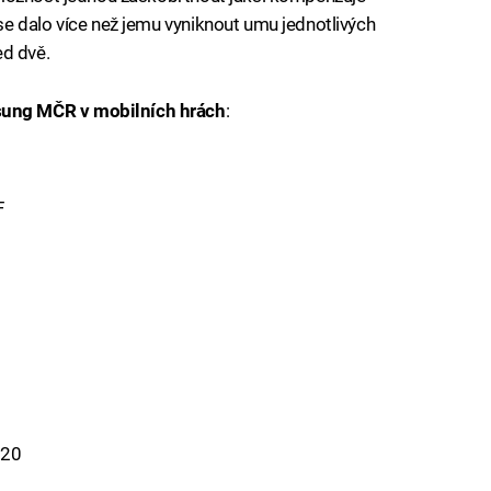
e dalo více než jemu vyniknout umu jednotlivých
ed dvě.
ung MČR v mobilních hrách
:
F
020