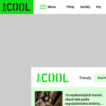
Menu
Filmy
Seriály
Hry
Seriály
Filmy
SIMPSONOVI
STAR WARS
HVĚZDNÁ
AVENGERS
BRÁNA
RYCHLE A
TEORIE
ZBĚSILE 10
Trendy:
VELKÉHO
Star
PREDÁTOR
TŘESKU
10 nejděsivějších hororů
FUTURAMA
všech dob podle
neprůstřelného kritéria.