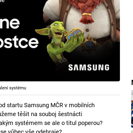
lení systému
 od startu Samsung MČR v mobilních
ůžeme těšit na souboj šestnácti
jakým systémem se ale o titul poperou?
 se vůbec vše odehraje?