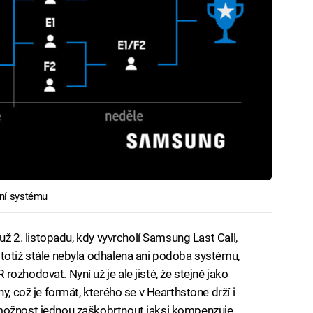
ní systému
 už 2. listopadu, kdy vyvrcholí Samsung Last Call,
totiž stále nebyla odhalena ani podoba systému,
ozhodovat. Nyní už je ale jisté, že stejně jako
y, což je formát, kterého se v Hearthstone drží i
 možnost jednou zaškobrtnout jaksi kompenzuje