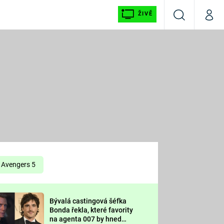
ŽIVĚ
Vyhledávání
Můj p
Prima+
É
CNN Prima NEWS
E
Prima FRESH
ŠÍ
Prima LIVING
E
Prima Ženy
Avengers 5
Prima LAJK
Bývalá castingová šéfka
OOL
Bonda řekla, které favority
Sledujte nás
na agenta 007 by hned