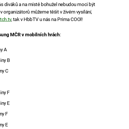
ás diváků a na místě bohužel nebudou moci být
lov organizátorů můžeme těšit v živém vysílání,
tch.tv
, tak v HbbTV u nás na Prima COOl!
ung MČR v mobilních hrách
:
ny A
iny B
ny C
iny F
iny E
ny F
ny E