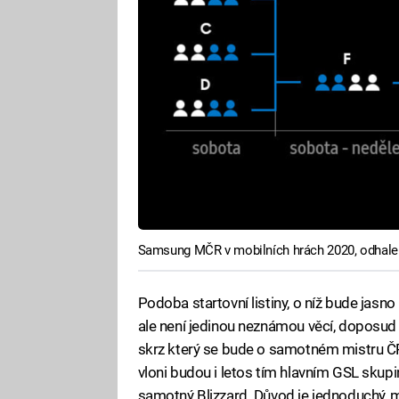
Samsung MČR v mobilních hrách 2020, odhale
Podoba startovní listiny, o níž bude jasno
ale není jedinou neznámou věcí, doposud 
skrz který se bude o samotném mistru ČR r
vloni budou i letos tím hlavním GSL skupin
samotný Blizzard. Důvod je jednoduchý,