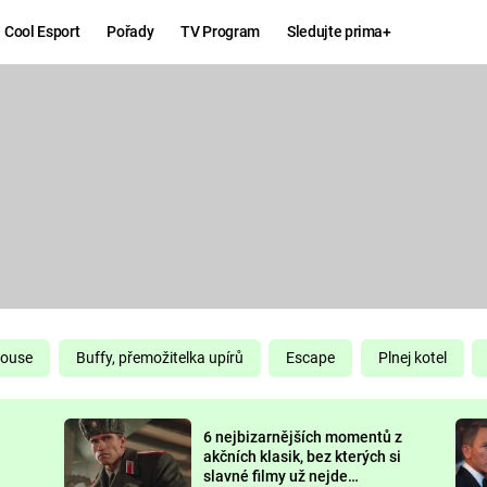
Cool Esport
Pořady
TV Program
Sledujte prima+
Hry
Zábava
MAFIA
ZÁBAVN
GALERI
GTA 6
NEJLEP
KINGDOM
KOMEDI
COME:
DELIVERANCE
CHUCK
House
Buffy, přemožitelka upírů
Escape
Plnej kotel
NORRIS
ESPORT
6 nejbizarnějších momentů z
DEADP
akčních klasik, bez kterých si
slavné filmy už nejde