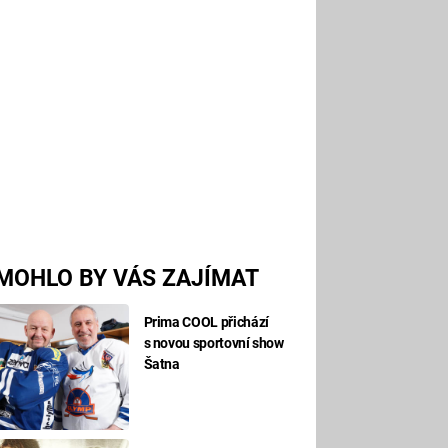
MOHLO BY VÁS ZAJÍMAT
Prima COOL přichází
s novou sportovní show
Šatna