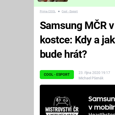
Které děsivé pecky vám
nejvíc zvednou tep?
Prima COOL
■
Cool - Esport
Samsung MČR v 
kostce: Kdy a j
bude hrát?
23. října 2020 19:17
COOL - ESPORT
Michael Pšenák