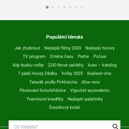
Populární témata
Jak zhubnout
Nejlepší filmy 2024
Nejlepší horory
TV program
Změna času
Partie
Počasí
Kdy budou volby
ZOO Nové začátky
Auto – katalog
7 pádů Honzy Dědka
Volby 2025
Svařené víno
Tatarák podle Pohlreicha
Aloe vera
Pěstování lichořeřišnice
Výpočet ascendentu
Tvarohové knedlíky
Nejlepší palačinky
Švestkový koláč