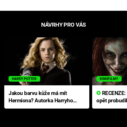
NÁVRHY PRO VÁS
HARRY POTTER
KINOFILMY
Jakou barvu kůže má mít
RECENZE: Smrtelné zlo se
Hermiona? Autorka Harryho
opět probudi
Pottera přišla s ráznou
přichází s n
odpovědí
hororovou n