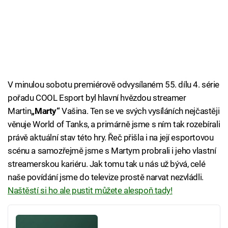
V minulou sobotu premiérově odvysílaném 55. dílu 4. série
pořadu COOL Esport byl hlavní hvězdou streamer
Martin
„Marty“
Vašina. Ten se ve svých vysíláních nejčastěji
věnuje World of Tanks, a primárně jsme s ním tak rozebírali
právě aktuální stav této hry. Řeč přišla i na její esportovou
scénu a samozřejmě jsme s Martym probrali i jeho vlastní
streamerskou kariéru. Jak tomu tak u nás už bývá, celé
naše povídání jsme do televize prostě narvat nezvládli.
Naštěstí si ho ale pustit můžete alespoň tady!